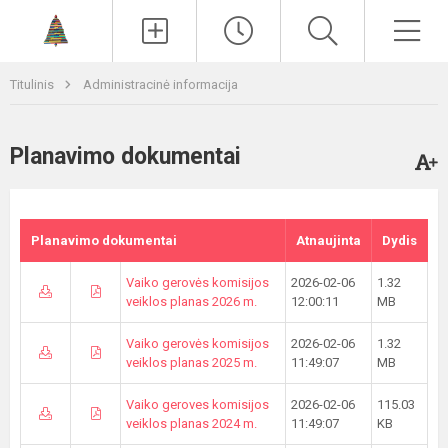
Paieška
Men
Titulinis
Administracinė informacija
Planavimo dokumentai
Planavimo dokumentai
Atnaujinta
Dydis
Vaiko gerovės komisijos
2026-02-06
1.32
veiklos planas 2026 m.
12:00:11
MB
Vaiko gerovės komisijos
2026-02-06
1.32
veiklos planas 2025 m.
11:49:07
MB
Vaiko geroves komisijos
2026-02-06
115.03
veiklos planas 2024 m.
11:49:07
KB