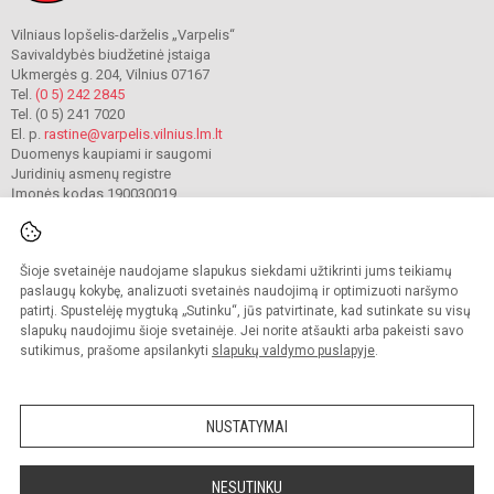
Vilniaus lopšelis-darželis „Varpelis“
Savivaldybės biudžetinė įstaiga
Ukmergės g. 204, Vilnius 07167
Tel.
(0 5) 242 2845
Tel. (0 5) 241 7020
El. p.
rastine@varpelis.vilnius.lm.lt
Duomenys kaupiami ir saugomi
Juridinių asmenų registre
Įmonės kodas 190030019
Šioje svetainėje naudojame slapukus siekdami užtikrinti jums teikiamų
© 2023. Vilniaus lopšelis-darželis „Varpelis“. Visos teisės saugomos.
Kopijuoti turinį be raštiško įstaigos administracijos sutikimo griežtai draudžiama.
paslaugų kokybę, analizuoti svetainės naudojimą ir optimizuoti naršymo
patirtį. Spustelėję mygtuką „Sutinku“, jūs patvirtinate, kad sutinkate su visų
Prieinamumo paraiška
Slapukų valdymas
slapukų naudojimu šioje svetainėje. Jei norite atšaukti arba pakeisti savo
sutikimus, prašome apsilankyti
slapukų valdymo puslapyje
.
Sumanus būdas atnaujinti
mokyklos interneto
svetainę
NUSTATYMAI
NESUTINKU