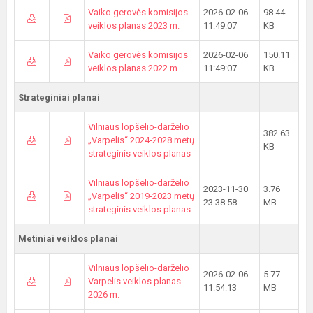
Vaiko gerovės komisijos
2026-02-06
98.44
veiklos planas 2023 m.
11:49:07
KB
Vaiko gerovės komisijos
2026-02-06
150.11
veiklos planas 2022 m.
11:49:07
KB
Strateginiai planai
Vilniaus lopšelio-darželio
382.63
„Varpelis“ 2024-2028 metų
KB
strateginis veiklos planas
Vilniaus lopšelio-darželio
2023-11-30
3.76
„Varpelis“ 2019-2023 metų
23:38:58
MB
strateginis veiklos planas
Metiniai veiklos planai
Vilniaus lopšelio-darželio
2026-02-06
5.77
Varpelis veiklos planas
11:54:13
MB
2026 m.