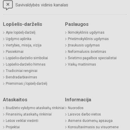
Savivaldybės vidinis kanalas
Lopšelis-darželis
Paslaugos
Apie lopšelį-darželį
Ikimokyklinis ugdymas
Ugdymo aplinka
Priešmokyklinis ugdymas
Vertybės, misija, vizija
Įtraukusis ugdymas
Pasiekimai
Neformalusis švietimas
Lopšelio-darželio simboliai
Švietimo pagalbos specialistai
Lopšelio-darželio himnas
Vaikų maitinimas
Tradiciniai renginiai
Bendradarbiavimas
Priėmimas į lopšelį-darželį
Ataskaitos
Informacija
Biudžeto vykdymo ataskaitų rinkiniai
Nuorodos
Finansinių ataskaitų rinkiniai
Laisvos darbo vietos
Lėšos veiklai viešinti
Asmens duomenų apsauga
Projektai
Konsultavimasis su visuomene