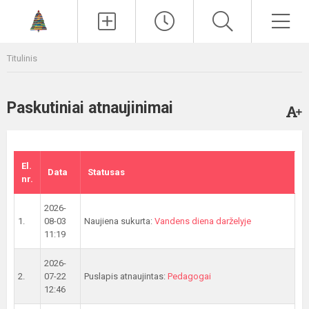
Paieška
Men
Titulinis
Paskutiniai atnaujinimai
El.
Data
Statusas
nr.
2026-
1.
08-03
Naujiena sukurta:
Vandens diena darželyje
11:19
2026-
2.
07-22
Puslapis atnaujintas:
Pedagogai
12:46