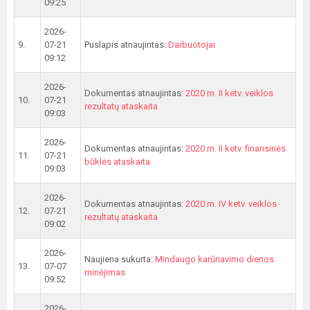
09:25
2026-
9.
07-21
Puslapis atnaujintas:
Darbuotojai
09:12
2026-
Dokumentas atnaujintas:
2020 m. II ketv. veiklos
10.
07-21
rezultatų ataskaita
09:03
2026-
Dokumentas atnaujintas:
2020 m. II ketv. finansinės
11.
07-21
būklės ataskaita
09:03
2026-
Dokumentas atnaujintas:
2020 m. IV ketv. veiklos
12.
07-21
rezultatų ataskaita
09:02
2026-
Naujiena sukurta:
Mindaugo karūnavimo dienos
13.
07-07
minėjimas
09:52
2026-