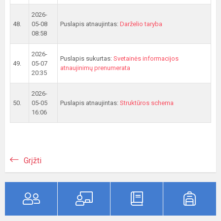
2026-
48.
05-08
Puslapis atnaujintas:
Darželio taryba
08:58
2026-
Puslapis sukurtas:
Svetainės informacijos
49.
05-07
atnaujinimų prenumerata
20:35
2026-
50.
05-05
Puslapis atnaujintas:
Struktūros schema
16:06
Grįžti