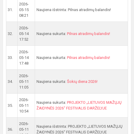
2026-
31.
05-15
Naujiena išstrinta: Pilnas atradimų balandis!
08:21
2026-
32.
05-14
Naujiena sukurta:
Pilnas atradimų balandis!
17:52
2026-
33.
05-14
Naujiena sukurta:
Pilnas atradimų balandis!
17:48
2026-
34.
05-11
Naujiena sukurta:
Šokių diena 2026!
11:05
2026-
Naujiena sukurta:
PROJEKTO „LIETUVOS MAŽŲJŲ
35.
05-11
ŽAIDYNĖS 2026“ FESTIVALIS DARŽELYJE
10:54
2026-
Naujiena išstrinta: PROJEKTO „LIETUVOS MAŽŲJŲ
36.
05-11
ŽAIDYNĖS 2026“ FESTIVALIS DARŽELYJE