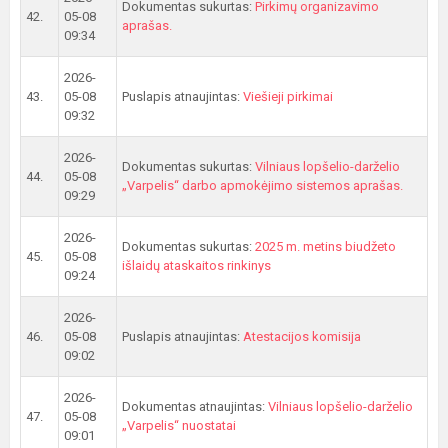
Dokumentas sukurtas:
Pirkimų organizavimo
42.
05-08
aprašas.
09:34
2026-
43.
05-08
Puslapis atnaujintas:
Viešieji pirkimai
09:32
2026-
Dokumentas sukurtas:
Vilniaus lopšelio-darželio
44.
05-08
„Varpelis“ darbo apmokėjimo sistemos aprašas.
09:29
2026-
Dokumentas sukurtas:
2025 m. metins biudžeto
45.
05-08
išlaidų ataskaitos rinkinys
09:24
2026-
46.
05-08
Puslapis atnaujintas:
Atestacijos komisija
09:02
2026-
Dokumentas atnaujintas:
Vilniaus lopšelio-darželio
47.
05-08
„Varpelis“ nuostatai
09:01