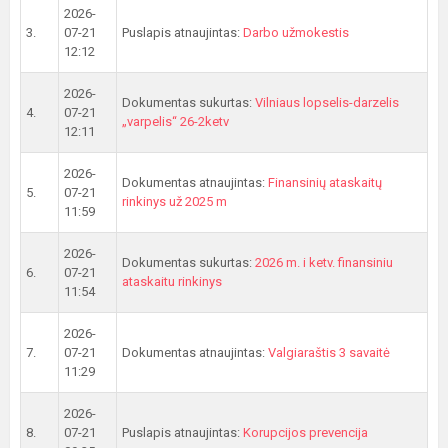
2026-
3.
07-21
Puslapis atnaujintas:
Darbo užmokestis
12:12
2026-
Dokumentas sukurtas:
Vilniaus lopselis-darzelis
4.
07-21
„varpelis“ 26-2ketv
12:11
2026-
Dokumentas atnaujintas:
Finansinių ataskaitų
5.
07-21
rinkinys už 2025 m
11:59
2026-
Dokumentas sukurtas:
2026 m. i ketv. finansiniu
6.
07-21
ataskaitu rinkinys
11:54
2026-
7.
07-21
Dokumentas atnaujintas:
Valgiaraštis 3 savaitė
11:29
2026-
8.
07-21
Puslapis atnaujintas:
Korupcijos prevencija