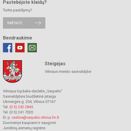
Pastebėjote klaidų?
Turite pasiūlymų?
RAŠYKITE
Bendraukime
Steigėjas
Vilniaus miesto savivaldybė
Vilniaus lopšelis-darželis „Varpelis“
Savivaldybės biudžetinė įstaiga
Ukmergės g. 204, Vilnius 07167
Tel.
(0 5) 242 2845
Tel. (0 5) 241 7020
El. p.
rastine@varpelis.vilnius.lm.lt
Duomenys kaupiami ir saugomi
Juridinių asmenų registre