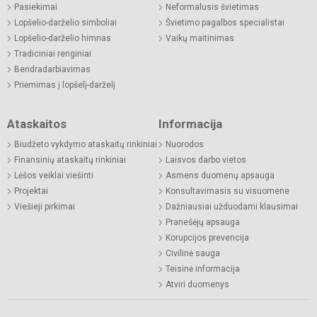
Pasiekimai
Neformalusis švietimas
Lopšelio-darželio simboliai
Švietimo pagalbos specialistai
Lopšelio-darželio himnas
Vaikų maitinimas
Tradiciniai renginiai
Bendradarbiavimas
Priėmimas į lopšelį-darželį
Ataskaitos
Informacija
Biudžeto vykdymo ataskaitų rinkiniai
Nuorodos
Finansinių ataskaitų rinkiniai
Laisvos darbo vietos
Lėšos veiklai viešinti
Asmens duomenų apsauga
Projektai
Konsultavimasis su visuomene
Viešieji pirkimai
Dažniausiai užduodami klausimai
Pranešėjų apsauga
Korupcijos prevencija
Civilinė sauga
Teisinė informacija
Atviri duomenys