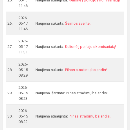
25.
05-17
Naujiena atnaujinta:
Kelionė į policijos komisariatą!
11:46
2026-
26.
05-17
Naujiena sukurta:
Šeimos šventė!
11:46
2026-
27.
05-17
Naujiena sukurta:
Kelionė į policijos komisariatą!
11:31
2026-
28.
05-15
Naujiena sukurta:
Pilnas atradimų balandis!
08:29
2026-
29.
05-15
Naujiena išstrinta: Pilnas atradimų balandis!
08:23
2026-
30.
05-15
Naujiena atnaujinta:
Pilnas atradimų balandis!
08:22