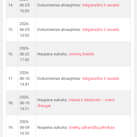
14.
06-29
Dokumentas atnaujintas:
Valgiaraštis 3 savaitė
10:05
2026-
15.
06-29
Dokumentas atnaujintas:
Valgiaraštis 2 savaitė
10:05
2026-
16.
06-22
Naujiena sukurta:
Joninių šventė
17:03
2026-
17.
06-10
Dokumentas atnaujintas:
Valgiaraštis 3 savaitė
14:41
2026-
Naujiena sukurta:
Vaisiai ir daržovės – mano
18.
06-10
draugai
14:31
2026-
19.
06-04
Naujiena sukurta:
Sveikų užkandžių piknikas
16:55