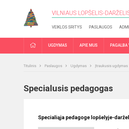
VILNIAUS LOPŠELIS-DARŽELIS
VEIKLOS SRITYS
PASLAUGOS
ADMI
PRADŽIA
UGDYMAS
APIE MUS
PAGALBA 
Titulinis
Paslaugos
Ugdymas
Įtraukusis ugdymas
Specialusis pedagogas
Specialiąja pedagoge lopšelyje-daržel