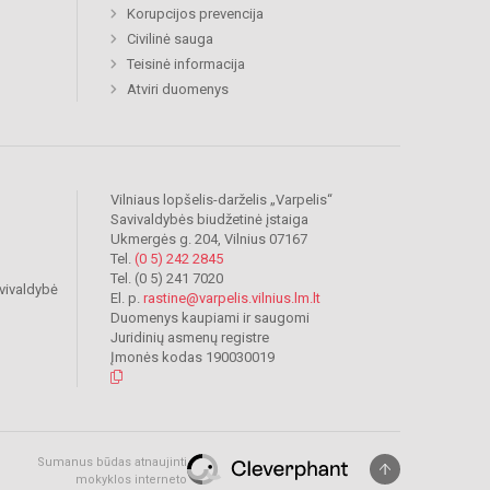
Korupcijos prevencija
Civilinė sauga
Teisinė informacija
Atviri duomenys
Vilniaus lopšelis-darželis „Varpelis“
Savivaldybės biudžetinė įstaiga
Ukmergės g. 204, Vilnius 07167
Tel.
(0 5) 242 2845
Tel. (0 5) 241 7020
vivaldybė
El. p.
rastine@varpelis.vilnius.lm.lt
Duomenys kaupiami ir saugomi
Juridinių asmenų registre
Įmonės kodas 190030019
Sumanus būdas atnaujinti
mokyklos interneto