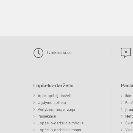
Tvarkaraščiai
Lopšelis-darželis
Pasl
Apie lopšelį-darželį
Ikim
Ugdymo aplinka
Prie
Vertybės, misija, vizija
Įtra
Pasiekimai
Nefo
Lopšelio-darželio simboliai
Švie
Lopšelio-darželio himnas
Vaik