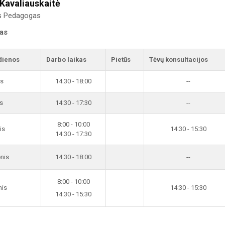
Kavaliauskaitė
is Pedagogas
kas
dienos
Darbo laikas
Pietūs
Tėvų konsultacijos
is
14:30 - 18:00
--
s
14:30 - 17:30
--
8:00 - 10:00
is
14:30 - 15:30
14:30 - 17:30
enis
14:30 - 18:00
--
8:00 - 10:00
nis
14:30 - 15:30
14:30 - 15:30