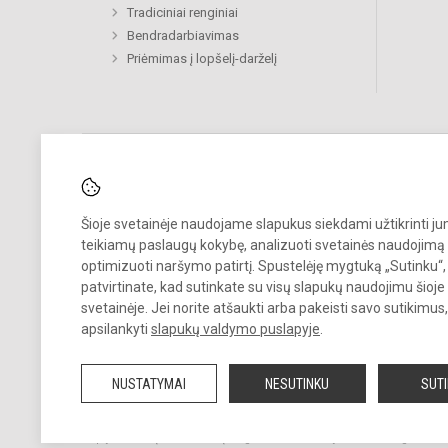
Tradiciniai renginiai
Bendradarbiavimas
Priėmimas į lopšelį-darželį
Pastebėjote klaidų?
Šioje svetainėje naudojame slapukus siekdami užtikrinti j
Bend
teikiamų paslaugų kokybę, analizuoti svetainės naudojimą 
Turite pasiūlymų?
optimizuoti naršymo patirtį. Spustelėję mygtuką „Sutinku“,
patvirtinate, kad sutinkate su visų slapukų naudojimu šioje
RAŠYKITE
svetainėje. Jei norite atšaukti arba pakeisti savo sutikimu
apsilankyti
slapukų valdymo puslapyje
.
NUSTATYMAI
NESUTINKU
SUT
© 2023. Vilniaus lopšelis-darželis „Varpelis“. Visos teisės saugomos.
Kopijuoti turinį be raštiško įstaigos administracijos sutikimo griežtai