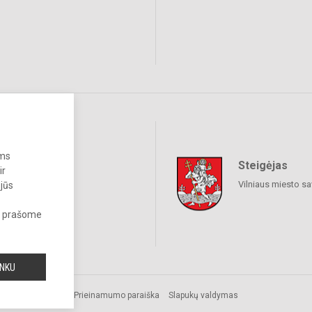
ums
Steigėjas
raukime
ir
Vilniaus miesto sa
 jūs
s, prašome
INKU
Prieinamumo paraiška
Slapukų valdymas