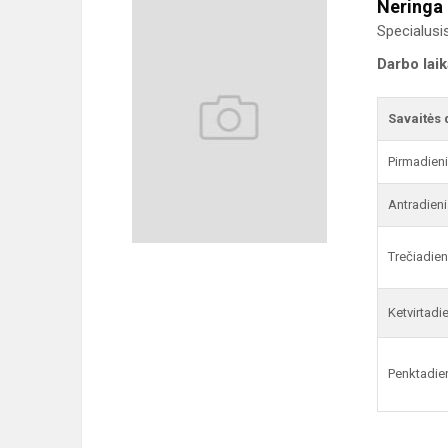
Neringa 
Specialus
Darbo lai
Savaitės 
Pirmadien
Antradieni
Trečiadien
Ketvirtadi
Penktadie