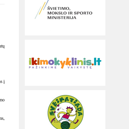
utų
s į
ymo
ms,