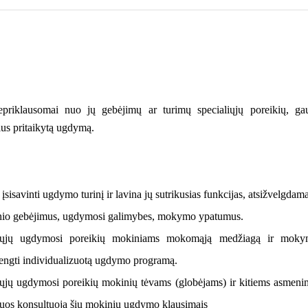
nepriklausomai nuo jų gebėjimų ar turimų specialiųjų poreikių, ga
kius pritaikytą ugdymą.
isavinti ugdymo turinį ir lavina jų sutrikusias funkcijas, atsižvelgdama
inio gebėjimus, ugdymosi galimybes, mokymo ypatumus.
ialiųjų ugdymosi poreikių mokiniams mokomąją medžiagą ir mok
engti individualizuotą ugdymo programą.
ųjų ugdymosi poreikių mokinių tėvams (globėjams) ir kitiems asmeni
 juos konsultuoja šių mokinių ugdymo klausimais