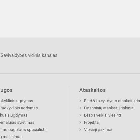
Savivaldybės vidinis kanalas
augos
Ataskaitos
okyklinis ugdymas
Biudžeto vykdymo ataskaitų rin
šmokyklinis ugdymas
Finansinių ataskaitų rinkiniai
ukusis ugdymas
Lėšos veiklai viešinti
rmalusis švietimas
Projektai
timo pagalbos specialistai
Viešieji pirkimai
ų maitinimas