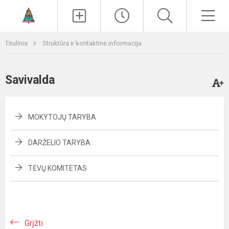
Paieška
Men
Titulinis
Struktūra ir kontaktinė informacija
Savivalda
MOKYTOJŲ TARYBA
DARŽELIO TARYBA
TĖVŲ KOMITETAS
Grįžti