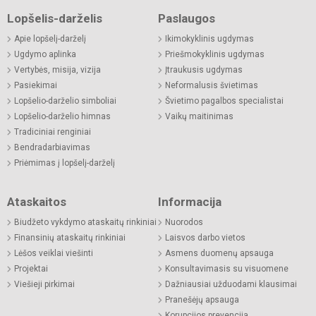
Lopšelis-darželis
Paslaugos
Apie lopšelį-darželį
Ikimokyklinis ugdymas
Ugdymo aplinka
Priešmokyklinis ugdymas
Vertybės, misija, vizija
Įtraukusis ugdymas
Pasiekimai
Neformalusis švietimas
Lopšelio-darželio simboliai
Švietimo pagalbos specialistai
Lopšelio-darželio himnas
Vaikų maitinimas
Tradiciniai renginiai
Bendradarbiavimas
Priėmimas į lopšelį-darželį
Ataskaitos
Informacija
Biudžeto vykdymo ataskaitų rinkiniai
Nuorodos
Finansinių ataskaitų rinkiniai
Laisvos darbo vietos
Lėšos veiklai viešinti
Asmens duomenų apsauga
Projektai
Konsultavimasis su visuomene
Viešieji pirkimai
Dažniausiai užduodami klausimai
Pranešėjų apsauga
Korupcijos prevencija