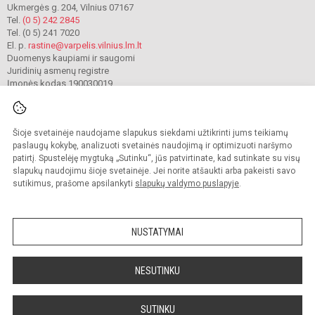
Ukmergės g. 204, Vilnius 07167
Tel.
(0 5) 242 2845
Tel. (0 5) 241 7020
El. p.
rastine@varpelis.vilnius.lm.lt
Duomenys kaupiami ir saugomi
Juridinių asmenų registre
Įmonės kodas 190030019
Šioje svetainėje naudojame slapukus siekdami užtikrinti jums teikiamų
© 2023. Vilniaus lopšelis-darželis „Varpelis“. Visos teisės saugomos.
Kopijuoti turinį be raštiško įstaigos administracijos sutikimo griežtai draudžiama.
paslaugų kokybę, analizuoti svetainės naudojimą ir optimizuoti naršymo
patirtį. Spustelėję mygtuką „Sutinku“, jūs patvirtinate, kad sutinkate su visų
Prieinamumo paraiška
Slapukų valdymas
slapukų naudojimu šioje svetainėje. Jei norite atšaukti arba pakeisti savo
sutikimus, prašome apsilankyti
slapukų valdymo puslapyje
.
Sumanus būdas atnaujinti
mokyklos interneto
svetainę
NUSTATYMAI
NESUTINKU
SUTINKU