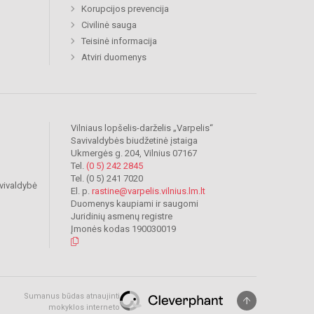
Korupcijos prevencija
Civilinė sauga
Teisinė informacija
Atviri duomenys
Vilniaus lopšelis-darželis „Varpelis“
Savivaldybės biudžetinė įstaiga
Ukmergės g. 204, Vilnius 07167
Tel.
(0 5) 242 2845
Tel. (0 5) 241 7020
vivaldybė
El. p.
rastine@varpelis.vilnius.lm.lt
Duomenys kaupiami ir saugomi
Juridinių asmenų registre
Įmonės kodas 190030019
Sumanus būdas atnaujinti
mokyklos interneto