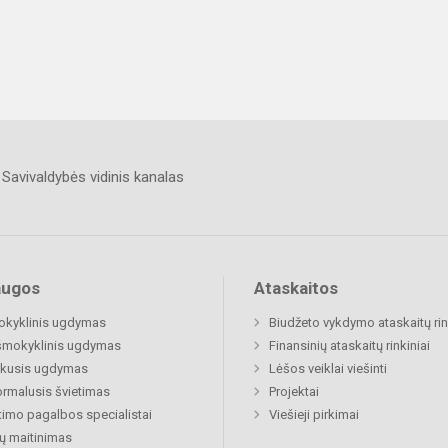
Savivaldybės vidinis kanalas
augos
Ataskaitos
okyklinis ugdymas
Biudžeto vykdymo ataskaitų rin
šmokyklinis ugdymas
Finansinių ataskaitų rinkiniai
ukusis ugdymas
Lėšos veiklai viešinti
rmalusis švietimas
Projektai
timo pagalbos specialistai
Viešieji pirkimai
ų maitinimas