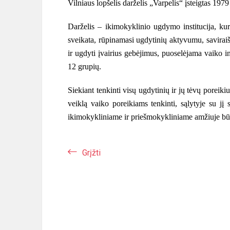
Vilniaus lopšelis darželis „Varpelis“ įsteigtas 1979
Darželis – ikimokyklinio ugdymo institucija, kur
sveikata, rūpinamasi ugdytinių aktyvumu, savirai
ir ugdyti įvairius gebėjimus, puoselėjama vaiko i
12 grupių.
Siekiant tenkinti visų ugdytinių ir jų tėvų poreiki
veiklą vaiko poreikiams tenkinti, sąlytyje su jį 
ikimokykliniame ir priešmokykliniame amžiuje b
Grįžti