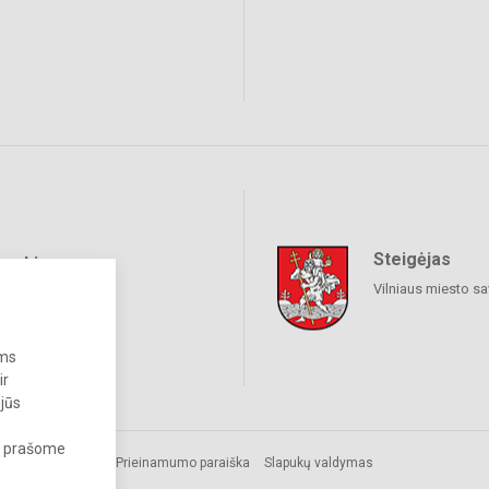
Steigėjas
raukime
Vilniaus miesto sa
ums
ir
 jūs
s, prašome
Prieinamumo paraiška
Slapukų valdymas