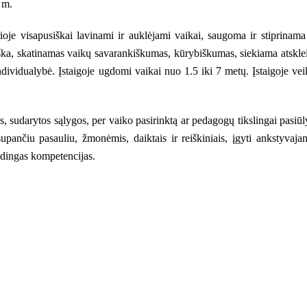
 m.
ioje visapusiškai lavinami ir auklėjami vaikai, saugoma ir stiprinama
ška, skatinamas vaikų savarankiškumas, kūrybiškumas, siekiama atsklei
ndividualybė. Įstaigoje ugdomi vaikai nuo 1.5 iki 7 metų. Įstaigoje vei
us, sudarytos sąlygos, per vaiko pasirinktą ar pedagogų tikslingai pasiūl
supančiu pasauliu, žmonėmis, daiktais ir reiškiniais, įgyti ankstyvaja
ūdingas kompetencijas.