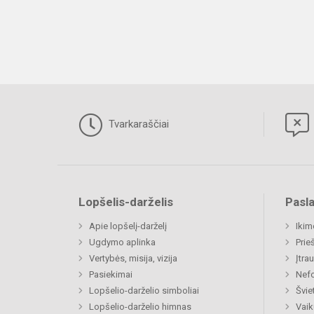
Tvarkaraščiai
Lopšelis-darželis
Pasl
Apie lopšelį-darželį
Ikim
Ugdymo aplinka
Prie
Vertybės, misija, vizija
Įtra
Pasiekimai
Nefo
Lopšelio-darželio simboliai
Švie
Lopšelio-darželio himnas
Vaik