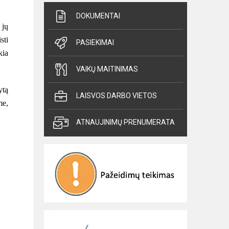
DOKUMENTAI
 jų
sti
PASIEKIMAI
kia
VAIKŲ MAITINIMAS
ytą
LAISVOS DARBO VIETOS
me,
ATNAUJINIMŲ PRENUMERATA