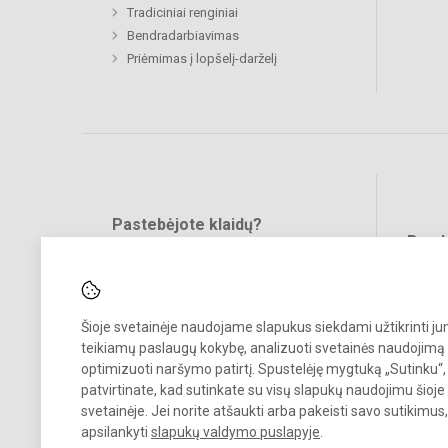
Tradiciniai renginiai
Bendradarbiavimas
Priėmimas į lopšelį-darželį
Pastebėjote klaidų?
Bend
Turite pasiūlymų?
RAŠYKITE
Šioje svetainėje naudojame slapukus siekdami užtikrinti j
teikiamų paslaugų kokybę, analizuoti svetainės naudojimą 
optimizuoti naršymo patirtį. Spustelėję mygtuką „Sutinku“,
patvirtinate, kad sutinkate su visų slapukų naudojimu šioje
svetainėje. Jei norite atšaukti arba pakeisti savo sutikimu
© 2023. Vilniaus lopšelis-darželis „Varpelis“. Visos teisės saugomos.
apsilankyti
slapukų valdymo puslapyje
.
Kopijuoti turinį be raštiško įstaigos administracijos sutikimo griežtai