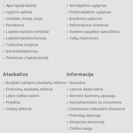
Apie lopšelį-darželį
Ikimokyklinis ugdymas
Ugdymo aplinka
Priešmokyklinis ugdymas
Vertybės, misija, vizija
Įtraukusis ugdymas
Pasiekimai
Neformalusis švietimas
Lopšelio-darželio simboliai
Švietimo pagalbos specialistai
Lopšelio-darželio himnas
Vaikų maitinimas
Tradiciniai renginiai
Bendradarbiavimas
Priėmimas į lopšelį-darželį
Ataskaitos
Informacija
Biudžeto vykdymo ataskaitų rinkiniai
Nuorodos
Finansinių ataskaitų rinkiniai
Laisvos darbo vietos
Lėšos veiklai viešinti
Asmens duomenų apsauga
Projektai
Konsultavimasis su visuomene
Viešieji pirkimai
Dažniausiai užduodami klausimai
Pranešėjų apsauga
Korupcijos prevencija
Civilinė sauga