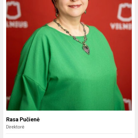
Rasa Pučienė
Direktorė