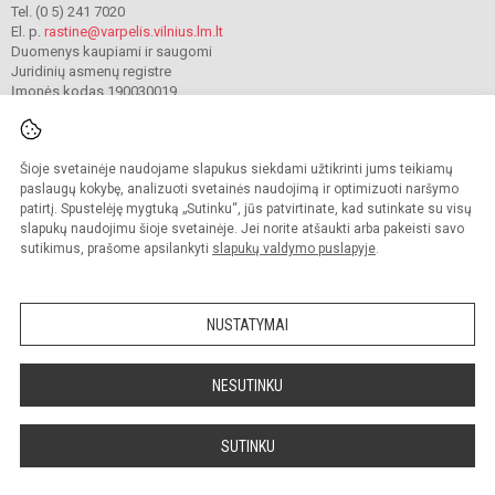
Tel. (0 5) 241 7020
El. p.
rastine@varpelis.vilnius.lm.lt
Duomenys kaupiami ir saugomi
Juridinių asmenų registre
Įmonės kodas 190030019
Šioje svetainėje naudojame slapukus siekdami užtikrinti jums teikiamų
© 2023. Vilniaus lopšelis-darželis „Varpelis“. Visos teisės saugomos.
Kopijuoti turinį be raštiško įstaigos administracijos sutikimo griežtai draudžiama.
paslaugų kokybę, analizuoti svetainės naudojimą ir optimizuoti naršymo
patirtį. Spustelėję mygtuką „Sutinku“, jūs patvirtinate, kad sutinkate su visų
Prieinamumo paraiška
Slapukų valdymas
slapukų naudojimu šioje svetainėje. Jei norite atšaukti arba pakeisti savo
sutikimus, prašome apsilankyti
slapukų valdymo puslapyje
.
Sumanus būdas atnaujinti
mokyklos interneto
svetainę
NUSTATYMAI
NESUTINKU
SUTINKU