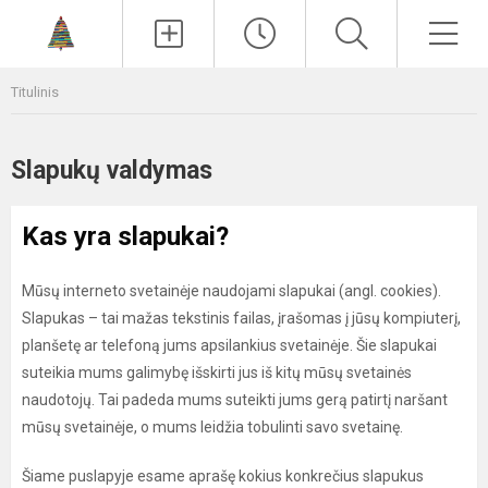
Paieška
Men
Titulinis
Slapukų valdymas
Kas yra slapukai?
Mūsų interneto svetainėje naudojami slapukai (angl. cookies).
Slapukas – tai mažas tekstinis failas, įrašomas į jūsų kompiuterį,
planšetę ar telefoną jums apsilankius svetainėje. Šie slapukai
suteikia mums galimybę išskirti jus iš kitų mūsų svetainės
naudotojų. Tai padeda mums suteikti jums gerą patirtį naršant
mūsų svetainėje, o mums leidžia tobulinti savo svetainę.
Šiame puslapyje esame aprašę kokius konkrečius slapukus