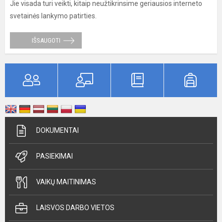
Jie visada turi veikti, kitaip neužtikrinsime geriausios interneto
svetainės lankymo patirties.
IŠSAUGOTI
DOKUMENTAI
PASIEKIMAI
VAIKŲ MAITINIMAS
LAISVOS DARBO VIETOS