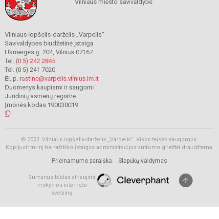
Vilniaus miesto savivaldybė
Vilniaus lopšelis-darželis „Varpelis“
Savivaldybės biudžetinė įstaiga
Ukmergės g. 204, Vilnius 07167
Tel.
(0 5) 242 2845
Tel. (0 5) 241 7020
El. p.
rastine@varpelis.vilnius.lm.lt
Duomenys kaupiami ir saugomi
Juridinių asmenų registre
Įmonės kodas 190030019
© 2023. Vilniaus lopšelis-darželis „Varpelis“. Visos teisės saugomos.
Kopijuoti turinį be raštiško įstaigos administracijos sutikimo griežtai draudžiama.
Prieinamumo paraiška
Slapukų valdymas
Sumanus būdas atnaujinti
mokyklos interneto
svetainę