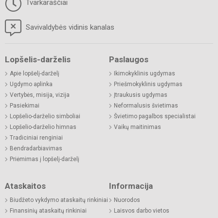
Tvarkaraščiai
Savivaldybės vidinis kanalas
Lopšelis-darželis
Paslaugos
Apie lopšelį-darželį
Ikimokyklinis ugdymas
Ugdymo aplinka
Priešmokyklinis ugdymas
Vertybės, misija, vizija
Įtraukusis ugdymas
Pasiekimai
Neformalusis švietimas
Lopšelio-darželio simboliai
Švietimo pagalbos specialistai
Lopšelio-darželio himnas
Vaikų maitinimas
Tradiciniai renginiai
Bendradarbiavimas
Priėmimas į lopšelį-darželį
Ataskaitos
Informacija
Biudžeto vykdymo ataskaitų rinkiniai
Nuorodos
Finansinių ataskaitų rinkiniai
Laisvos darbo vietos