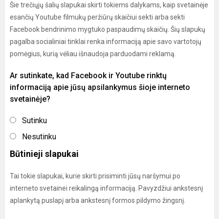
Šie trečiųjų šalių slapukai skirti tokiems dalykams, kaip svetainėje
esančių Youtube filmukų peržiūrų skaičiui sekti arba sekti
Facebook bendrinimo mygtuko paspaudimų skaičių. Šių slapukų
pagalba socialiniai tinklai renka informaciją apie savo vartotojų
pomėgius, kurią vėliau išnaudoja parduodami reklamą.
Ar sutinkate, kad Facebook ir Youtube rinktų
informaciją apie jūsų apsilankymus šioje interneto
svetainėje?
Sutinku
Nesutinku
Būtinieji slapukai
Tai tokie slapukai, kurie skirti prisiminti jūsų naršymui po
interneto svetainei reikalingą informaciją. Pavyzdžiui ankstesnį
aplankytą puslapį arba ankstesnį formos pildymo žingsnį.