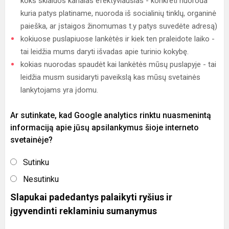
koks sklaidos kanalas efektyviausias - konkreti nuoroda
kuria patys platiname, nuoroda iš socialinių tinklų, organinė
paieška, ar įstaigos žinomumas t.y patys suvedėte adresą)
kokiuose puslapiuose lankėtės ir kiek ten praleidote laiko -
tai leidžia mums daryti išvadas apie turinio kokybę.
kokias nuorodas spaudėt kai lankėtės mūsų puslapyje - tai
leidžia musm susidaryti paveikslą kas mūsų svetainės
lankytojams yra įdomu.
Ar sutinkate, kad Google analytics rinktu nuasmenintą
informaciją apie jūsų apsilankymus šioje interneto
svetainėje?
Sutinku
Nesutinku
Slapukai padedantys palaikyti ryšius ir
įgyvendinti reklaminiu sumanymus