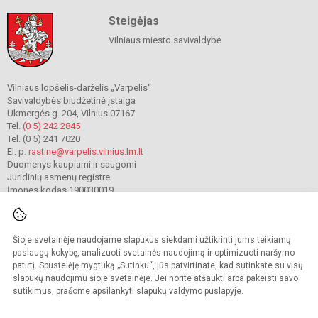
Steigėjas
Vilniaus miesto savivaldybė
Vilniaus lopšelis-darželis „Varpelis“
Savivaldybės biudžetinė įstaiga
Ukmergės g. 204, Vilnius 07167
Tel.
(0 5) 242 2845
Tel. (0 5) 241 7020
El. p.
rastine@varpelis.vilnius.lm.lt
Duomenys kaupiami ir saugomi
Juridinių asmenų registre
Įmonės kodas 190030019
Šioje svetainėje naudojame slapukus siekdami užtikrinti jums teikiamų
© 2023. Vilniaus lopšelis-darželis „Varpelis“. Visos teisės saugomos.
Kopijuoti turinį be raštiško įstaigos administracijos sutikimo griežtai draudžiama.
paslaugų kokybę, analizuoti svetainės naudojimą ir optimizuoti naršymo
patirtį. Spustelėję mygtuką „Sutinku“, jūs patvirtinate, kad sutinkate su visų
Prieinamumo paraiška
Slapukų valdymas
slapukų naudojimu šioje svetainėje. Jei norite atšaukti arba pakeisti savo
sutikimus, prašome apsilankyti
slapukų valdymo puslapyje
.
Sumanus būdas atnaujinti
mokyklos interneto
svetainę