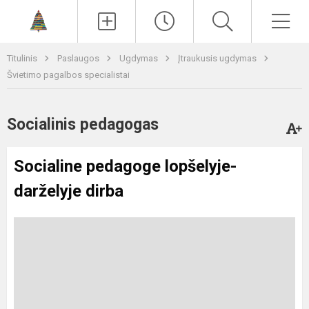
Paieška
Men
Titulinis
Paslaugos
Ugdymas
Įtraukusis ugdymas
Švietimo pagalbos specialistai
Socialinis pedagogas
Socialine pedagoge lopšelyje-
darželyje dirba