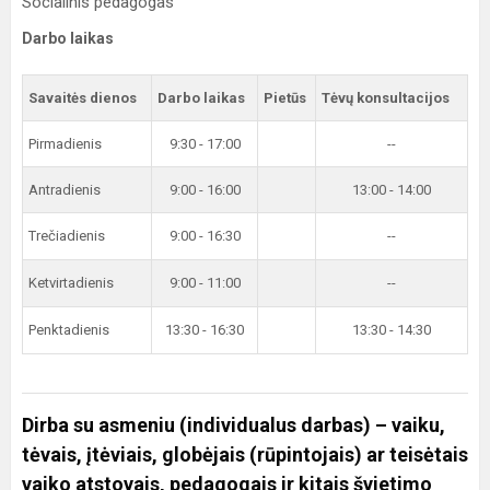
Socialinis pedagogas
Darbo laikas
Savaitės dienos
Darbo laikas
Pietūs
Tėvų konsultacijos
Pirmadienis
9:30 - 17:00
--
Antradienis
9:00 - 16:00
13:00 - 14:00
Trečiadienis
9:00 - 16:30
--
Ketvirtadienis
9:00 - 11:00
--
Penktadienis
13:30 - 16:30
13:30 - 14:30
Dirba su asmeniu (individualus darbas) – vaiku,
tėvais, įtėviais, globėjais (rūpintojais) ar teisėtais
vaiko atstovais, pedagogais ir kitais švietimo