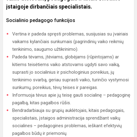
įstaigoje dirbančiais specialistais.
Socialinio pedagogo funkcijos
Vertina ir padeda spręsti problemas, susijusias su įvairiais
vaikams kylančiais sunkumais (pagrindinių vaiko reikmių
tenkinimo, saugumo užtikrinimo).
Padeda tėvams, įtėviams, globėjams (rūpintojams) ar
kitiems teisėtiems vaiko atstovams ugdyti savo vaiką,
suprasti jo socialinius ir psichologinius poreikius, jų
tenkinimo svarbą, geriau suprasti vaiko, turinčio vystymosi
sunkumų, poreikius, tėvų teises ir pareigas.
Informuoja tėvus apie jų teisę gauti socialinę – pedagoginę
pagalbą, kitas pagalbos rūšis.
Bendradarbiauja su grupių auklėtojais, kitais pedagogais,
specialistais, įstaigos administracija sprendžiant vaikų
socialines – pedagogines problemas, ieškant efektyvių
pagalbos būdų ir priemonių.