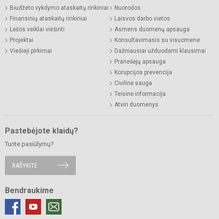
Biudžeto vykdymo ataskaitų rinkiniai
Nuorodos
Finansinių ataskaitų rinkiniai
Laisvos darbo vietos
Lėšos veiklai viešinti
Asmens duomenų apsauga
Projektai
Konsultavimasis su visuomene
Viešieji pirkimai
Dažniausiai užduodami klausimai
Pranešėjų apsauga
Korupcijos prevencija
Civilinė sauga
Teisinė informacija
Atviri duomenys
Pastebėjote klaidų?
Turite pasiūlymų?
RAŠYKITE
Bendraukime