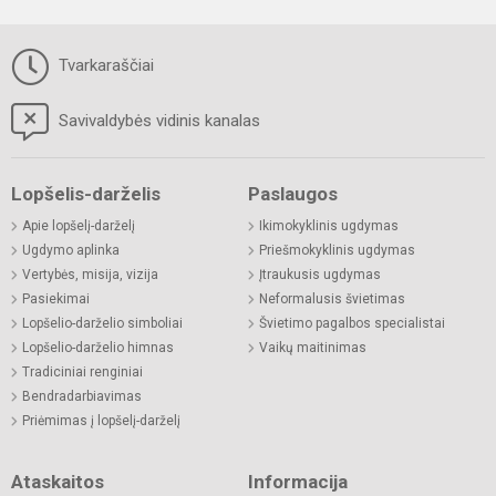
Tvarkaraščiai
Savivaldybės vidinis kanalas
Lopšelis-darželis
Paslaugos
Apie lopšelį-darželį
Ikimokyklinis ugdymas
Ugdymo aplinka
Priešmokyklinis ugdymas
Vertybės, misija, vizija
Įtraukusis ugdymas
Pasiekimai
Neformalusis švietimas
Lopšelio-darželio simboliai
Švietimo pagalbos specialistai
Lopšelio-darželio himnas
Vaikų maitinimas
Tradiciniai renginiai
Bendradarbiavimas
Priėmimas į lopšelį-darželį
Ataskaitos
Informacija