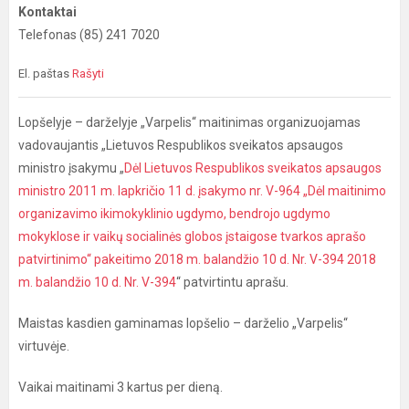
Kontaktai
Telefonas (85) 241 7020
El. paštas
Rašyti
Lopšelyje – darželyje „Varpelis“ maitinimas organizuojamas
vadovaujantis „Lietuvos Respublikos sveikatos apsaugos
ministro įsakymu „
Dėl Lietuvos Respublikos sveikatos apsaugos
ministro 2011 m. lapkričio 11 d. įsakymo nr. V-964 „Dėl maitinimo
organizavimo ikimokyklinio ugdymo, bendrojo ugdymo
mokyklose ir vaikų socialinės globos įstaigose tvarkos aprašo
patvirtinimo“ pakeitimo 2018 m. balandžio 10 d. Nr. V-394 2018
m. balandžio 10 d. Nr. V-394
“ patvirtintu aprašu.
Maistas kasdien gaminamas lopšelio – darželio „Varpelis“
virtuvėje.
Vaikai maitinami 3 kartus per dieną.