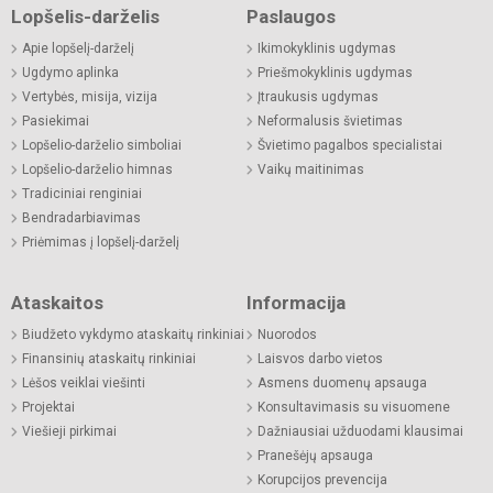
Lopšelis-darželis
Paslaugos
Apie lopšelį-darželį
Ikimokyklinis ugdymas
Ugdymo aplinka
Priešmokyklinis ugdymas
Vertybės, misija, vizija
Įtraukusis ugdymas
Pasiekimai
Neformalusis švietimas
Lopšelio-darželio simboliai
Švietimo pagalbos specialistai
Lopšelio-darželio himnas
Vaikų maitinimas
Tradiciniai renginiai
Bendradarbiavimas
Priėmimas į lopšelį-darželį
Ataskaitos
Informacija
Biudžeto vykdymo ataskaitų rinkiniai
Nuorodos
Finansinių ataskaitų rinkiniai
Laisvos darbo vietos
Lėšos veiklai viešinti
Asmens duomenų apsauga
Projektai
Konsultavimasis su visuomene
Viešieji pirkimai
Dažniausiai užduodami klausimai
Pranešėjų apsauga
Korupcijos prevencija