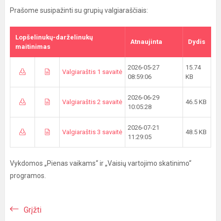
Prašome susipažinti su grupių valgiaraščiais:
Lopšelinukų-darželinukų
Atnaujinta
Dydis
maitinimas
2026-05-27
15.74
Valgiaraštis 1 savaitė
08:59:06
KB
2026-06-29
Valgiaraštis 2 savaitė
46.5 KB
10:05:28
2026-07-21
Valgiaraštis 3 savaitė
48.5 KB
11:29:05
Vykdomos „Pienas vaikams“ ir „Vaisių vartojimo skatinimo“
programos.
Grįžti