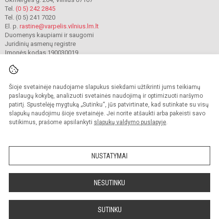
Tel.
(0 5) 242 2845
Tel. (0 5) 241 7020
El. p.
rastine@varpelis.vilnius.lm.lt
Duomenys kaupiami ir saugomi
Juridinių asmenų registre
Įmonės kodas 190030019
Šioje svetainėje naudojame slapukus siekdami užtikrinti jums teikiamų
© 2023. Vilniaus lopšelis-darželis „Varpelis“. Visos teisės saugomos.
Kopijuoti turinį be raštiško įstaigos administracijos sutikimo griežtai draudžiama.
paslaugų kokybę, analizuoti svetainės naudojimą ir optimizuoti naršymo
patirtį. Spustelėję mygtuką „Sutinku“, jūs patvirtinate, kad sutinkate su visų
Prieinamumo paraiška
Slapukų valdymas
slapukų naudojimu šioje svetainėje. Jei norite atšaukti arba pakeisti savo
sutikimus, prašome apsilankyti
slapukų valdymo puslapyje
.
Sumanus būdas atnaujinti
mokyklos interneto
svetainę
NUSTATYMAI
NESUTINKU
SUTINKU