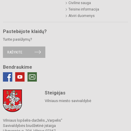
Civilinė sauga
Teisinė informacija
Atviri duomenys
Pastebėjote klaidų?
Turite pasiūlymų?
RAŠYKITE
Bendraukime
Steigėjas
Vilniaus miesto savivaldybė
Vilniaus lopšelis-darželis „Varpelis“
Savivaldybės biudžetinė įstaiga
Ukmergės g. 204, Vilnius 07167