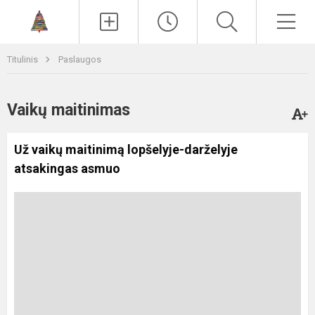
Paieška
Men
Titulinis
Paslaugos
Vaikų maitinimas
Už vaikų maitinimą lopšelyje-darželyje
atsakingas asmuo