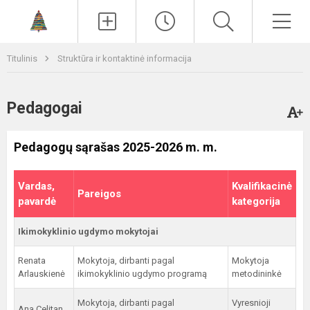
Paieška
Men
Titulinis
Struktūra ir kontaktinė informacija
Pedagogai
Pedagogų sąrašas 2025-2026 m. m.
Vardas,
Kvalifikacinė
Pareigos
pavardė
kategorija
Ikimokyklinio ugdymo mokytojai
Renata
Mokytoja, dirbanti pagal
Mokytoja
Arlauskienė
ikimokyklinio ugdymo programą
metodininkė
Mokytoja, dirbanti pagal
Vyresnioji
Ana Celitan