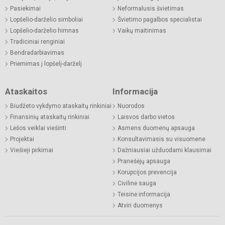
Pasiekimai
Neformalusis švietimas
Lopšelio-darželio simboliai
Švietimo pagalbos specialistai
Lopšelio-darželio himnas
Vaikų maitinimas
Tradiciniai renginiai
Bendradarbiavimas
Priėmimas į lopšelį-darželį
Ataskaitos
Informacija
Biudžeto vykdymo ataskaitų rinkiniai
Nuorodos
Finansinių ataskaitų rinkiniai
Laisvos darbo vietos
Lėšos veiklai viešinti
Asmens duomenų apsauga
Projektai
Konsultavimasis su visuomene
Viešieji pirkimai
Dažniausiai užduodami klausimai
Pranešėjų apsauga
Korupcijos prevencija
Civilinė sauga
Teisinė informacija
Atviri duomenys