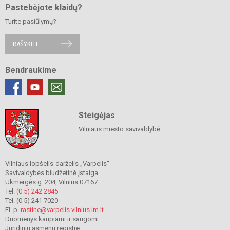
Pastebėjote klaidų?
Turite pasiūlymų?
RAŠYKITE
Bendraukime
Steigėjas
Vilniaus miesto savivaldybė
Vilniaus lopšelis-darželis „Varpelis“
Savivaldybės biudžetinė įstaiga
Ukmergės g. 204, Vilnius 07167
Tel.
(0 5) 242 2845
Tel. (0 5) 241 7020
El. p.
rastine@varpelis.vilnius.lm.lt
Duomenys kaupiami ir saugomi
Juridinių asmenų registre