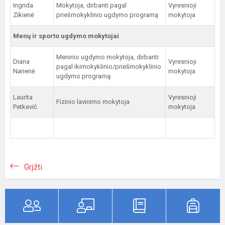
Ingrida
Mokytoja, dirbanti pagal
Vyresnioji
Zikienė
priešmokyklinio ugdymo programą
mokytoja
Menų ir sporto ugdymo mokytojai
Meninio ugdymo mokytoja, dirbanti
Diana
Vyresnioji
pagal ikimokyklinio/priešmokyklinio
Narienė
mokytoja
ugdymo programą
Laurita
Vyresnioji
Fizinio lavinimo mokytoja
Petkevič
mokytoja
Grįžti