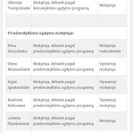
Viktorija
Mokytoja, dirbanti pagal
Mokytoja
Trumpickaitė
ikimokyklinio ugdymo programą
Priešmokyklinio ugdymo mokytojai
Rima
Mokytoja, dirbanti pagal
Mokytoja
Storoženko
priešmokyklinio ugdymo programą
metodininkė
Elena
Mokytoja, dirbanti pagal
Vyresnioji
Abaravičienė
priešmokyklinio ugdymo programą
mokytoja
Agnė
Mokytoja, dirbanti pagal
Vyresnioji
Ignatavičiūtė
priešmokyklinio ugdymo programą
mokytoja
Audronė
Mokytoja, dirbanti pagal
Vyresnioji
Kirilovienė
priešmokyklinio ugdymo programą
mokytoja
Jolanta
Mokytoja, dirbanti pagal
Mokytoja
Paunksnienė
priešmokyklinio ugdymo programą