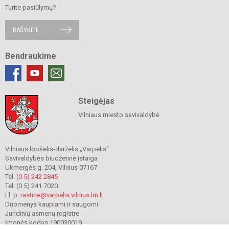
Turite pasiūlymų?
RAŠYKITE
Bendraukime
Steigėjas
Vilniaus miesto savivaldybė
Vilniaus lopšelis-darželis „Varpelis“
Savivaldybės biudžetinė įstaiga
Ukmergės g. 204, Vilnius 07167
Tel.
(0 5) 242 2845
Tel. (0 5) 241 7020
El. p.
rastine@varpelis.vilnius.lm.lt
Duomenys kaupiami ir saugomi
Juridinių asmenų registre
Įmonės kodas 190030019