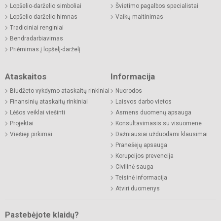
Lopšelio-darželio simboliai
Švietimo pagalbos specialistai
Lopšelio-darželio himnas
Vaikų maitinimas
Tradiciniai renginiai
Bendradarbiavimas
Priėmimas į lopšelį-darželį
Ataskaitos
Informacija
Biudžeto vykdymo ataskaitų rinkiniai
Nuorodos
Finansinių ataskaitų rinkiniai
Laisvos darbo vietos
Lėšos veiklai viešinti
Asmens duomenų apsauga
Projektai
Konsultavimasis su visuomene
Viešieji pirkimai
Dažniausiai užduodami klausimai
Pranešėjų apsauga
Korupcijos prevencija
Civilinė sauga
Teisinė informacija
Atviri duomenys
Pastebėjote klaidų?