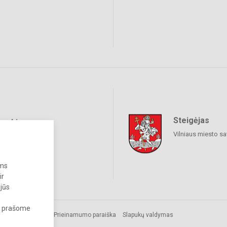
Steigėjas
raukime
Vilniaus miesto sa
ums
ir
 jūs
s, prašome
Prieinamumo paraiška
Slapukų valdymas