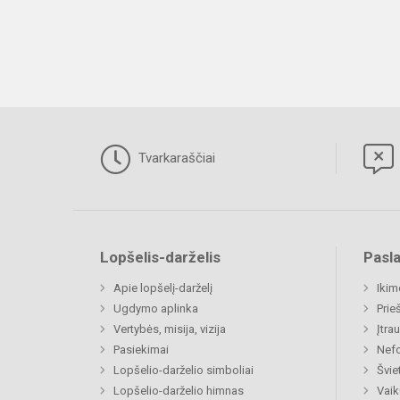
Tvarkaraščiai
Lopšelis-darželis
Pasl
Apie lopšelį-darželį
Ikim
Ugdymo aplinka
Prie
Vertybės, misija, vizija
Įtra
Pasiekimai
Nefo
Lopšelio-darželio simboliai
Švie
Lopšelio-darželio himnas
Vaik