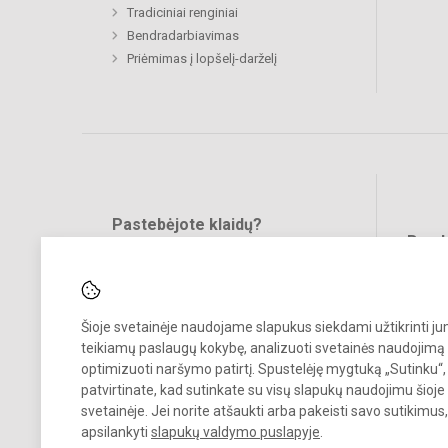
Tradiciniai renginiai
Bendradarbiavimas
Priėmimas į lopšelį-darželį
Pastebėjote klaidų?
Bend
Turite pasiūlymų?
RAŠYKITE
Šioje svetainėje naudojame slapukus siekdami užtikrinti j
teikiamų paslaugų kokybę, analizuoti svetainės naudojimą 
optimizuoti naršymo patirtį. Spustelėję mygtuką „Sutinku“,
patvirtinate, kad sutinkate su visų slapukų naudojimu šioje
svetainėje. Jei norite atšaukti arba pakeisti savo sutikimu
© 2023. Vilniaus lopšelis-darželis „Varpelis“. Visos teisės saugomos.
apsilankyti
slapukų valdymo puslapyje
.
Kopijuoti turinį be raštiško įstaigos administracijos sutikimo griežtai