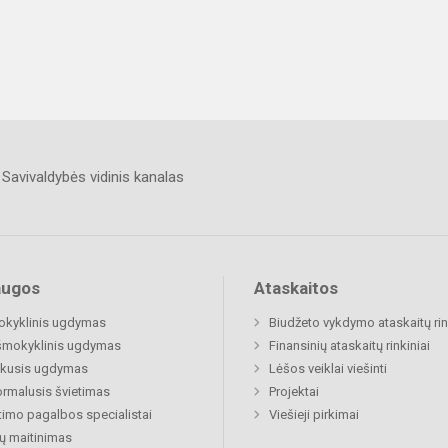
Savivaldybės vidinis kanalas
augos
Ataskaitos
okyklinis ugdymas
Biudžeto vykdymo ataskaitų rin
šmokyklinis ugdymas
Finansinių ataskaitų rinkiniai
ukusis ugdymas
Lėšos veiklai viešinti
rmalusis švietimas
Projektai
timo pagalbos specialistai
Viešieji pirkimai
ų maitinimas