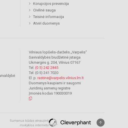
Korupcijos prevencija
Civilinė sauga
Teisinė informacija
Atviri duomenys
Vilniaus lopšelis-darželis „Varpelis“
Savivaldybės biudžetinė įstaiga
Ukmergės g. 204, Vilnius 07167
Tel.
(0 5) 242 2845
Tel. (0 5) 241 7020
vivaldybė
El. p.
rastine@varpelis.vilnius.lm.lt
Duomenys kaupiami ir saugomi
Juridinių asmenų registre
Įmonės kodas 190030019
Sumanus būdas atnaujinti
mokyklos interneto