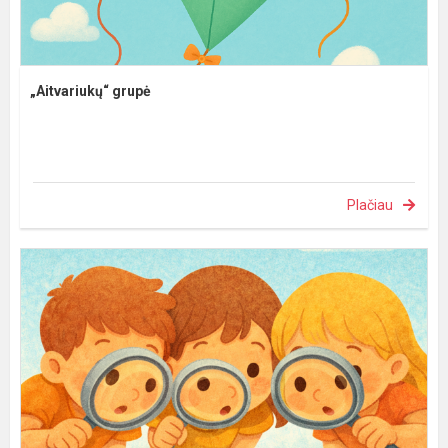
„Aitvariukų“ grupė
Plačiau