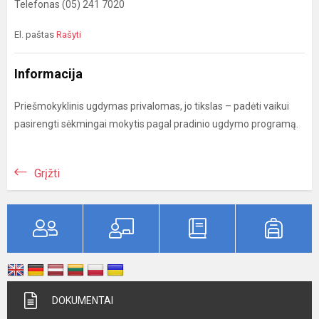
Telefonas (05) 241 7020
El. paštas
Rašyti
Informacija
Priešmokyklinis ugdymas privalomas, jo tikslas – padėti vaikui
pasirengti sėkmingai mokytis pagal pradinio ugdymo programą.
Grįžti
DOKUMENTAI