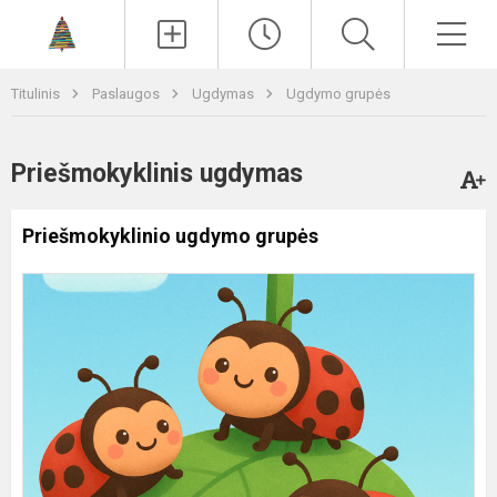
Paieška
Men
Titulinis
Paslaugos
Ugdymas
Ugdymo grupės
Priešmokyklinis ugdymas
Priešmokyklinio ugdymo grupės