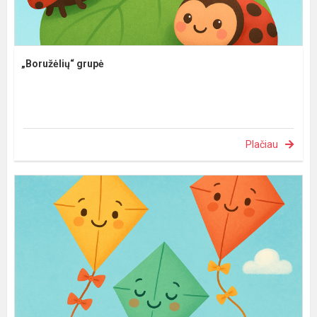
„Boružėlių“ grupė
Plačiau