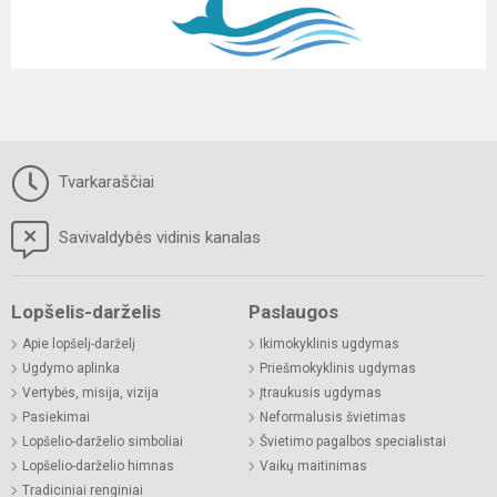
Tvarkaraščiai
Savivaldybės vidinis kanalas
Lopšelis-darželis
Paslaugos
Apie lopšelį-darželį
Ikimokyklinis ugdymas
Ugdymo aplinka
Priešmokyklinis ugdymas
Vertybės, misija, vizija
Įtraukusis ugdymas
Pasiekimai
Neformalusis švietimas
Lopšelio-darželio simboliai
Švietimo pagalbos specialistai
Lopšelio-darželio himnas
Vaikų maitinimas
Tradiciniai renginiai