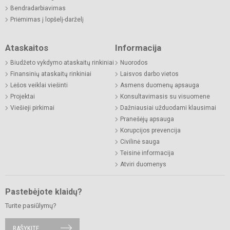
Bendradarbiavimas
Priėmimas į lopšelį-darželį
Ataskaitos
Informacija
Biudžeto vykdymo ataskaitų rinkiniai
Nuorodos
Finansinių ataskaitų rinkiniai
Laisvos darbo vietos
Lėšos veiklai viešinti
Asmens duomenų apsauga
Projektai
Konsultavimasis su visuomene
Viešieji pirkimai
Dažniausiai užduodami klausimai
Pranešėjų apsauga
Korupcijos prevencija
Civilinė sauga
Teisinė informacija
Atviri duomenys
Pastebėjote klaidų?
Turite pasiūlymų?
RAŠYKITE