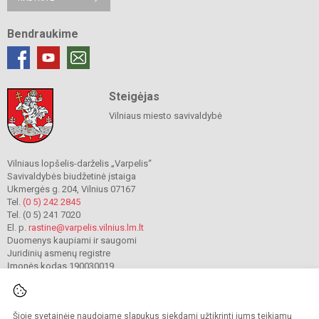
Bendraukime
Steigėjas
Vilniaus miesto savivaldybė
Vilniaus lopšelis-darželis „Varpelis“
Savivaldybės biudžetinė įstaiga
Ukmergės g. 204, Vilnius 07167
Tel.
(0 5) 242 2845
Tel. (0 5) 241 7020
El. p.
rastine@varpelis.vilnius.lm.lt
Duomenys kaupiami ir saugomi
Juridinių asmenų registre
Įmonės kodas 190030019
Šioje svetainėje naudojame slapukus siekdami užtikrinti jums teikiamų
© 2023. Vilniaus lopšelis-darželis „Varpelis“. Visos teisės saugomos.