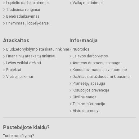
Lopšelio-darželio himnas
Vaikų maitinimas
Tradiciniai renginiai
Bendradarbiavimas
Priėmimas į lopšelį-darželį
Ataskaitos
Informacija
Biudžeto vykdymo ataskaitų rinkiniai
Nuorodos
Finansinių ataskaitų rinkiniai
Laisvos darbo vietos
Lėšos veiklai viešinti
Asmens duomenų apsauga
Projektai
Konsultavimasis su visuomene
Viešieji pirkimai
Dažniausiai užduodami klausimai
Pranešėjų apsauga
Korupcijos prevencija
Civilinė sauga
Teisinė informacija
Atviri duomenys
Pastebėjote klaidų?
Turite pasiūlymų?