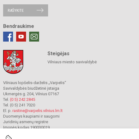
RAŠYKITE
Bendraukime
Steigėjas
Vilniaus miesto savivaldybė
Vilniaus lopšelis-darželis „Varpelis“
Savivaldybės biudžetinė įstaiga
Ukmergės g. 204, Vilnius 07167
Tel.
(0 5) 242 2845
Tel. (0 5) 241 7020
El. p.
rastine@varpelis.vilnius.lm.lt
Duomenys kaupiami ir saugomi
Juridinių asmenų registre
Įmonės kodas 190030019