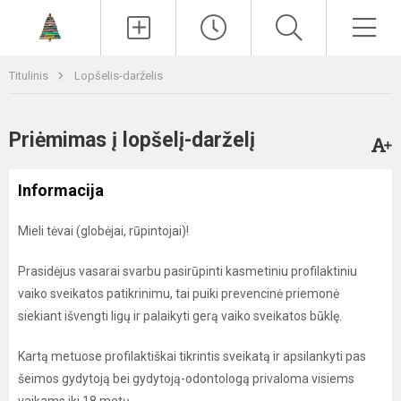
Paieška
Men
Titulinis
Lopšelis-darželis
Priėmimas į lopšelį-darželį
Informacija
Mieli tėvai (globėjai, rūpintojai)!
Prasidėjus vasarai svarbu pasirūpinti kasmetiniu profilaktiniu
vaiko sveikatos patikrinimu, tai puiki prevencinė priemonė
siekiant išvengti ligų ir palaikyti gerą vaiko sveikatos būklę.
Kartą metuose profilaktiškai tikrintis sveikatą ir apsilankyti pas
šeimos gydytoją bei gydytoją-odontologą privaloma visiems