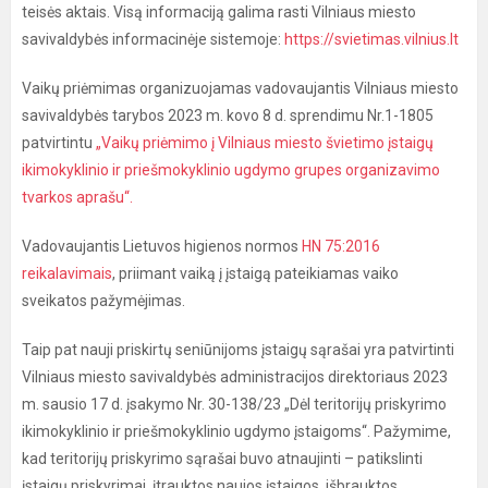
teisės aktais. Visą informaciją galima rasti Vilniaus miesto
savivaldybės informacinėje sistemoje:
https://svietimas.vilnius.lt
Vaikų priėmimas organizuojamas vadovaujantis Vilniaus miesto
savivaldybės tarybos 2023 m. kovo 8 d. sprendimu Nr.1-1805
patvirtintu
„Vaikų priėmimo į Vilniaus miesto švietimo įstaigų
ikimokyklinio ir priešmokyklinio ugdymo grupes organizavimo
tvarkos aprašu“.
Vadovaujantis Lietuvos higienos normos
HN 75:2016
reikalavimais
, priimant vaiką į įstaigą pateikiamas vaiko
sveikatos pažymėjimas.
Taip pat nauji priskirtų seniūnijoms įstaigų sąrašai yra patvirtinti
Vilniaus miesto savivaldybės administracijos direktoriaus 2023
m. sausio 17 d. įsakymo Nr. 30-138/23 „Dėl teritorijų priskyrimo
ikimokyklinio ir priešmokyklinio ugdymo įstaigoms“. Pažymime,
kad teritorijų priskyrimo sąrašai buvo atnaujinti – patikslinti
įstaigų priskyrimai, įtrauktos naujos įstaigos, išbrauktos