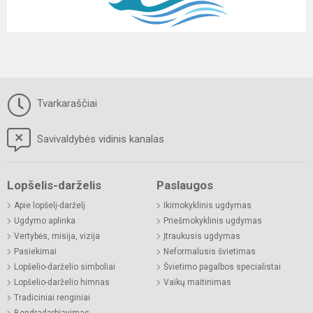
Tvarkaraščiai
Savivaldybės vidinis kanalas
Lopšelis-darželis
Paslaugos
Apie lopšelį-darželį
Ikimokyklinis ugdymas
Ugdymo aplinka
Priešmokyklinis ugdymas
Vertybės, misija, vizija
Įtraukusis ugdymas
Pasiekimai
Neformalusis švietimas
Lopšelio-darželio simboliai
Švietimo pagalbos specialistai
Lopšelio-darželio himnas
Vaikų maitinimas
Tradiciniai renginiai
Bendradarbiavimas