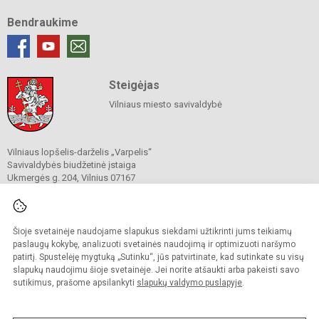
Bendraukime
Steigėjas
Vilniaus miesto savivaldybė
Vilniaus lopšelis-darželis „Varpelis“
Savivaldybės biudžetinė įstaiga
Ukmergės g. 204, Vilnius 07167
Tel.
(0 5) 242 2845
Tel. (0 5) 241 7020
El. p.
rastine@varpelis.vilnius.lm.lt
Duomenys kaupiami ir saugomi
Šioje svetainėje naudojame slapukus siekdami užtikrinti jums teikiamų
Juridinių asmenų registre
paslaugų kokybę, analizuoti svetainės naudojimą ir optimizuoti naršymo
Įmonės kodas 190030019
patirtį. Spustelėję mygtuką „Sutinku“, jūs patvirtinate, kad sutinkate su visų
slapukų naudojimu šioje svetainėje. Jei norite atšaukti arba pakeisti savo
sutikimus, prašome apsilankyti
slapukų valdymo puslapyje
.
© 2023. Vilniaus lopšelis-darželis „Varpelis“. Visos teisės saugomos.
Kopijuoti turinį be raštiško įstaigos administracijos sutikimo griežtai draudžiama.