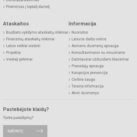
Priėmimas į lopšelį-darželį
Ataskaitos
Informacija
Biudžeto vykdymo ataskaitų rinkiniai
Nuorodos
Finansinių ataskaitų rinkiniai
Laisvos darbo vietos
Lėšos veiklai viešinti
Asmens duomenų apsauga
Projektai
Konsultavimasis su visuomene
Viešieji pirkimai
Dažniausiai užduodami klausimai
Pranešėjų apsauga
Korupcijos prevencija
Civilinė sauga
Teisinė informacija
Atviri duomenys
Pastebėjote klaidų?
Turite pasiūlymų?
RAŠYKITE