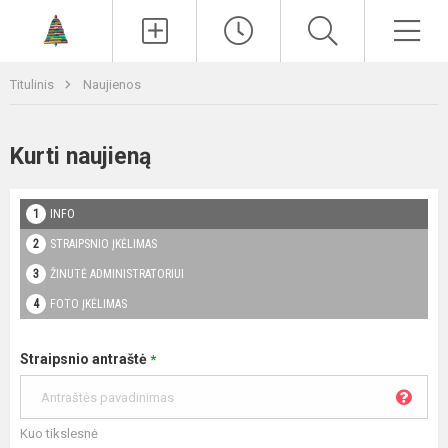
Paieška
Men
Titulinis
Naujienos
Kurti naujieną
INFO
STRAIPSNIO ĮKĖLIMAS
ŽINUTĖ ADMINISTRATORIUI
FOTO ĮKĖLIMAS
Straipsnio antraštė
*
Kuo tikslesnė