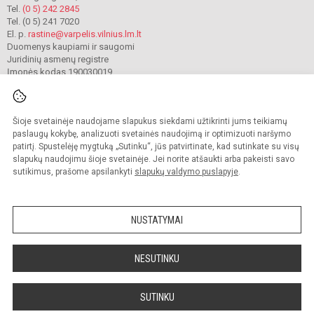
Tel.
(0 5) 242 2845
Tel. (0 5) 241 7020
El. p.
rastine@varpelis.vilnius.lm.lt
Duomenys kaupiami ir saugomi
Juridinių asmenų registre
Įmonės kodas 190030019
Šioje svetainėje naudojame slapukus siekdami užtikrinti jums teikiamų
© 2023. Vilniaus lopšelis-darželis „Varpelis“. Visos teisės saugomos.
Kopijuoti turinį be raštiško įstaigos administracijos sutikimo griežtai draudžiama.
paslaugų kokybę, analizuoti svetainės naudojimą ir optimizuoti naršymo
patirtį. Spustelėję mygtuką „Sutinku“, jūs patvirtinate, kad sutinkate su visų
Prieinamumo paraiška
Slapukų valdymas
slapukų naudojimu šioje svetainėje. Jei norite atšaukti arba pakeisti savo
sutikimus, prašome apsilankyti
slapukų valdymo puslapyje
.
Sumanus būdas atnaujinti
mokyklos interneto
svetainę
NUSTATYMAI
NESUTINKU
SUTINKU