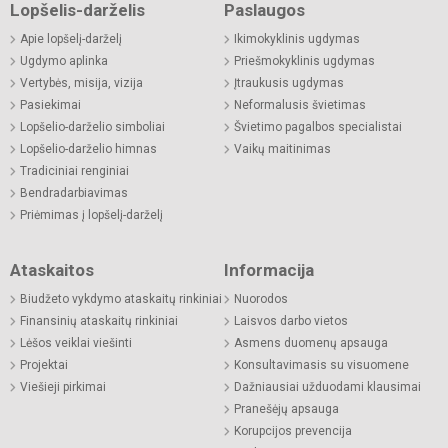
Lopšelis-darželis
Paslaugos
Apie lopšelį-darželį
Ikimokyklinis ugdymas
Ugdymo aplinka
Priešmokyklinis ugdymas
Vertybės, misija, vizija
Įtraukusis ugdymas
Pasiekimai
Neformalusis švietimas
Lopšelio-darželio simboliai
Švietimo pagalbos specialistai
Lopšelio-darželio himnas
Vaikų maitinimas
Tradiciniai renginiai
Bendradarbiavimas
Priėmimas į lopšelį-darželį
Ataskaitos
Informacija
Biudžeto vykdymo ataskaitų rinkiniai
Nuorodos
Finansinių ataskaitų rinkiniai
Laisvos darbo vietos
Lėšos veiklai viešinti
Asmens duomenų apsauga
Projektai
Konsultavimasis su visuomene
Viešieji pirkimai
Dažniausiai užduodami klausimai
Pranešėjų apsauga
Korupcijos prevencija