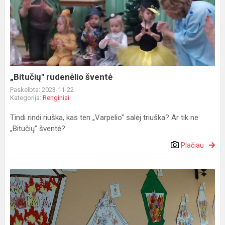
rudenėlio
šventė
„Bitučių" rudenėlio šventė
Paskelbta: 2023-11-22
Kategorija:
Renginiai
Tindi rindi riuška, kas ten „Varpelio" salėj triuška? Ar tik ne
„Bitučių" šventė?
Plačiau
Tolerancijos
diena