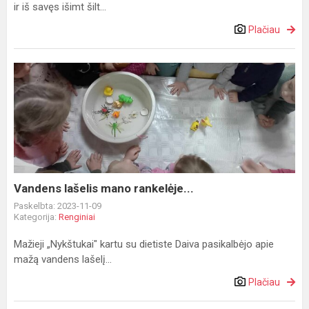
ir iš savęs išimt šilt...
Plačiau
Vandens
lašelis
mano
rankelėje...
Vandens lašelis mano rankelėje...
Paskelbta: 2023-11-09
Kategorija:
Renginiai
Mažieji „Nykštukai" kartu su dietiste Daiva pasikalbėjo apie
mažą vandens lašelį...
Plačiau