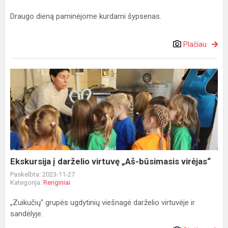
Draugo dieną paminėjome kurdami šypsenas.
Plačiau
Ekskursija
į
darželio
virtuvę
„Aš-
būsimasis
virėjas“
Ekskursija į darželio virtuvę „Aš-būsimasis virėjas“
Paskelbta: 2023-11-27
Kategorija:
Renginiai
„Zuikučių" grupės ugdytinių viešnagė darželio virtuvėje ir
sandėlyje.