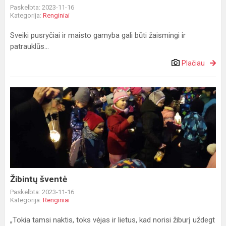
Paskelbta: 2023-11-16
Kategorija:
Renginiai
Sveiki pusryčiai ir maisto gamyba gali būti žaismingi ir
patrauklūs...
Plačiau
Žibintų
šventė
Žibintų šventė
Paskelbta: 2023-11-16
Kategorija:
Renginiai
„Tokia tamsi naktis, toks vėjas ir lietus, kad norisi žiburį uždegt