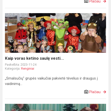
Plačiau
Kaip
voras
ketino
saulę
vesti...
Kaip voras ketino saulę vesti...
Paskelbta: 2023-11-24
Kategorija:
Renginiai
„Smalsučių" grupės vaikučiai pakvietė tėvelius ir draugus į
vaidinimą...
Plačiau
„Bitučių"