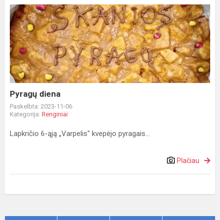
Pyragų
diena
Pyragų diena
Paskelbta: 2023-11-06
Kategorija:
Renginiai
Lapkričio 6-ąją „Varpelis" kvepėjo pyragais...
Plačiau