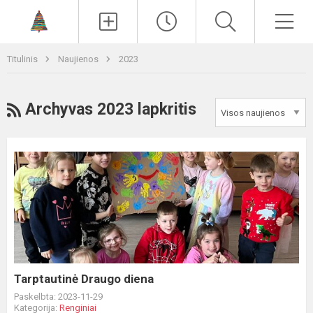
Paieška
Men
Titulinis
Naujienos
2023
RSS
Archyvas 2023 lapkritis
Tarptautinė
Draugo
diena
Tarptautinė Draugo diena
Paskelbta: 2023-11-29
Kategorija:
Renginiai