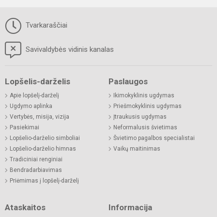
Tvarkaraščiai
Savivaldybės vidinis kanalas
Lopšelis-darželis
Paslaugos
Apie lopšelį-darželį
Ikimokyklinis ugdymas
Ugdymo aplinka
Priešmokyklinis ugdymas
Vertybės, misija, vizija
Įtraukusis ugdymas
Pasiekimai
Neformalusis švietimas
Lopšelio-darželio simboliai
Švietimo pagalbos specialistai
Lopšelio-darželio himnas
Vaikų maitinimas
Tradiciniai renginiai
Bendradarbiavimas
Priėmimas į lopšelį-darželį
Ataskaitos
Informacija