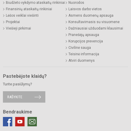
Biudžeto vykdymo ataskaitų rinkiniai
Nuorodos
Finansinių ataskaitų rinkiniai
Laisvos darbo vietos
Lėšos veiklai viešinti
Asmens duomenų apsauga
Projektai
Konsultavimasis su visuomene
Viešieji pirkimai
Dažniausiai užduodami klausimai
Pranešėjų apsauga
Korupcijos prevencija
Civilinė sauga
Teisinė informacija
Atviri duomenys
Pastebėjote klaidų?
Turite pasiūlymų?
RAŠYKITE
Bendraukime