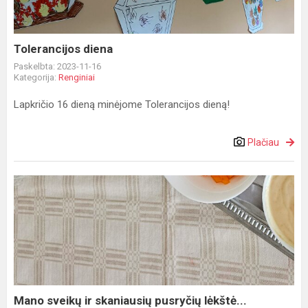
Tolerancijos diena
Paskelbta: 2023-11-16
Kategorija:
Renginiai
Lapkričio 16 dieną minėjome Tolerancijos dieną!
Plačiau
Mano
sveikų
ir
skaniausių
pusryčių
lėkštė...
Mano sveikų ir skaniausių pusryčių lėkštė...