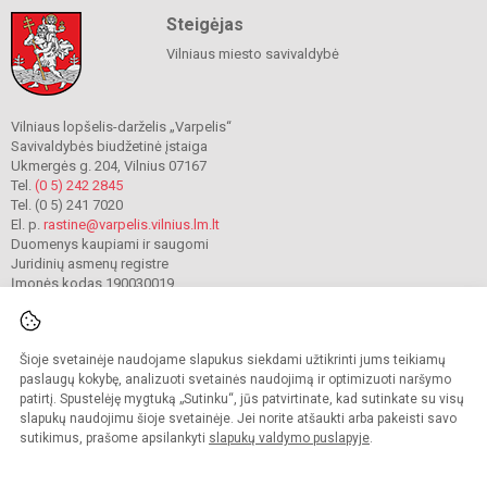
Steigėjas
Vilniaus miesto savivaldybė
Vilniaus lopšelis-darželis „Varpelis“
Savivaldybės biudžetinė įstaiga
Ukmergės g. 204, Vilnius 07167
Tel.
(0 5) 242 2845
Tel. (0 5) 241 7020
El. p.
rastine@varpelis.vilnius.lm.lt
Duomenys kaupiami ir saugomi
Juridinių asmenų registre
Įmonės kodas 190030019
Šioje svetainėje naudojame slapukus siekdami užtikrinti jums teikiamų
© 2023. Vilniaus lopšelis-darželis „Varpelis“. Visos teisės saugomos.
Kopijuoti turinį be raštiško įstaigos administracijos sutikimo griežtai draudžiama.
paslaugų kokybę, analizuoti svetainės naudojimą ir optimizuoti naršymo
patirtį. Spustelėję mygtuką „Sutinku“, jūs patvirtinate, kad sutinkate su visų
Prieinamumo paraiška
Slapukų valdymas
slapukų naudojimu šioje svetainėje. Jei norite atšaukti arba pakeisti savo
sutikimus, prašome apsilankyti
slapukų valdymo puslapyje
.
Sumanus būdas atnaujinti
mokyklos interneto
svetainę