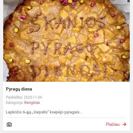
P
d
Pyragų diena
Paskelbta: 2023-11-06
Kategorija:
Renginiai
Lapkričio 6-ąją „Varpelis" kvepėjo pyragais...
Plačiau