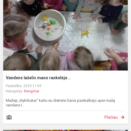
m
r
Vandens lašelis mano rankelėje...
Paskelbta: 2023-11-09
Kategorija:
Renginiai
Mažieji „Nykštukai" kartu su dietiste Daiva pasikalbėjo apie mažą
vandens l...
Plačiau