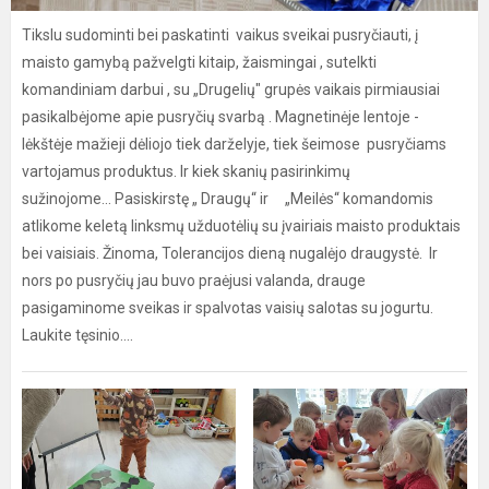
Tikslu sudominti bei paskatinti vaikus sveikai pusryčiauti, į
maisto gamybą pažvelgti kitaip, žaismingai , sutelkti
komandiniam darbui , su „Drugelių" grupės vaikais pirmiausiai
pasikalbėjome apie pusryčių svarbą . Magnetinėje lentoje -
lėkštėje mažieji dėliojo tiek darželyje, tiek šeimose pusryčiams
vartojamus produktus. Ir kiek skanių pasirinkimų
sužinojome... Pasiskirstę „ Draugų“ ir „Meilės“ komandomis
atlikome keletą linksmų užduotėlių su įvairiais maisto produktais
bei vaisiais. Žinoma, Tolerancijos dieną nugalėjo draugystė. Ir
nors po pusryčių jau buvo praėjusi valanda, drauge
pasigaminome sveikas ir spalvotas vaisių salotas su jogurtu.
Laukite tęsinio....