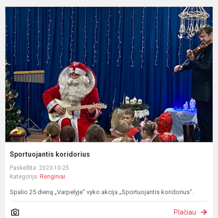
S
k
Sportuojantis koridorius
Paskelbta: 2023-10-25
Kategorija:
Renginiai
Spalio 25 dieną „Varpelyje" vyko akcija „Sportuojantis koridorius".
Plačiau