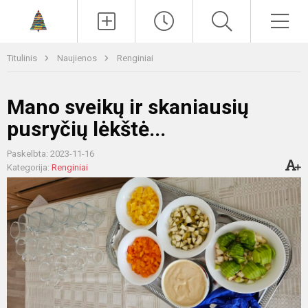
Paieška
Men
Titulinis
Naujienos
Renginiai
Mano sveikų ir skaniausių
pusryčių lėkštė...
Paskelbta: 2023-11-16
Kategorija:
Renginiai