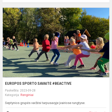
E
S
S
#
EUROPOS SPORTO SAVAITĖ #BEACTIVE
Paskelbta: 2023-09-28
Kategorija:
Renginiai
Septynios grupės varžėsi tarpusavyje įvairiose rungtyse.