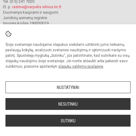
Tel. (0 5) 241 7020
El. p.
rastine@varpelis.vilnius.lm.lt
Duomenys kaupiami ir saugomi
Juridinių asmenų registre
Įmonės kodas 190030019
Šioje svetainėje naudojame slapukus siekdami užtikrinti jums teikiamų
© 2023. Vilniaus lopšelis-darželis „Varpelis“. Visos teisės saugomos.
Kopijuoti turinį be raštiško įstaigos administracijos sutikimo griežtai draudžiama.
paslaugų kokybę, analizuoti svetainės naudojimą ir optimizuoti naršymo
patirtį. Spustelėję mygtuką „Sutinku“, jūs patvirtinate, kad sutinkate su visų
Prieinamumo paraiška
Slapukų valdymas
slapukų naudojimu šioje svetainėje. Jei norite atšaukti arba pakeisti savo
sutikimus, prašome apsilankyti
slapukų valdymo puslapyje
.
Sumanus būdas atnaujinti
mokyklos interneto
svetainę
NUSTATYMAI
NESUTINKU
SUTINKU