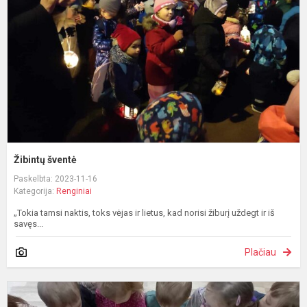
Žibintų šventė
Paskelbta: 2023-11-16
Kategorija:
Renginiai
„Tokia tamsi naktis, toks vėjas ir lietus, kad norisi žiburį uždegt ir iš
savęs...
Plačiau
V
l