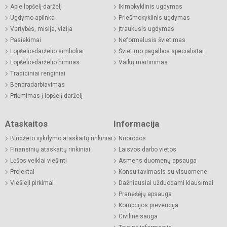
Apie lopšelį-darželį
Ikimokyklinis ugdymas
Ugdymo aplinka
Priešmokyklinis ugdymas
Vertybės, misija, vizija
Įtraukusis ugdymas
Pasiekimai
Neformalusis švietimas
Lopšelio-darželio simboliai
Švietimo pagalbos specialistai
Lopšelio-darželio himnas
Vaikų maitinimas
Tradiciniai renginiai
Bendradarbiavimas
Priėmimas į lopšelį-darželį
Ataskaitos
Informacija
Biudžeto vykdymo ataskaitų rinkiniai
Nuorodos
Finansinių ataskaitų rinkiniai
Laisvos darbo vietos
Lėšos veiklai viešinti
Asmens duomenų apsauga
Projektai
Konsultavimasis su visuomene
Viešieji pirkimai
Dažniausiai užduodami klausimai
Pranešėjų apsauga
Korupcijos prevencija
Civilinė sauga