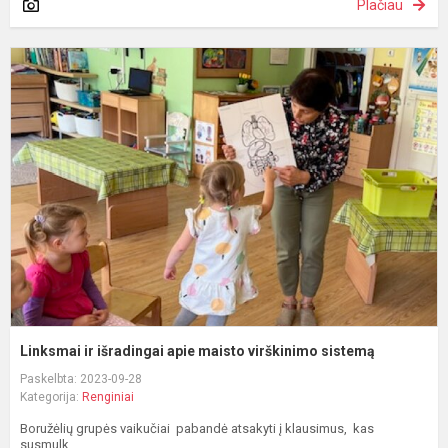
Plačiau
L
ir
i
a
m
v
s
Linksmai ir išradingai apie maisto virškinimo sistemą
Paskelbta: 2023-09-28
Kategorija:
Renginiai
Boružėlių grupės vaikučiai pabandė atsakyti į klausimus, kas
susmulk...