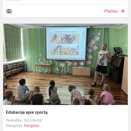
Plačiau
E
a
s
Edukacija apie sportą
Paskelbta: 2023-06-08
Kategorija:
Renginiai