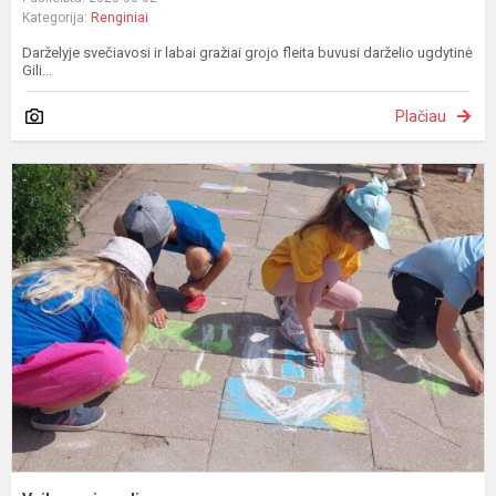
Kategorija:
Renginiai
Darželyje svečiavosi ir labai gražiai grojo fleita buvusi darželio ugdytinė
Gili...
Plačiau
V
g
d