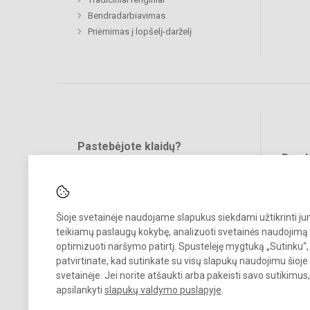
Bendradarbiavimas
Priėmimas į lopšelį-darželį
Pastebėjote klaidų?
Bend
Turite pasiūlymų?
RAŠYKITE
Šioje svetainėje naudojame slapukus siekdami užtikrinti j
teikiamų paslaugų kokybę, analizuoti svetainės naudojimą 
optimizuoti naršymo patirtį. Spustelėję mygtuką „Sutinku“,
patvirtinate, kad sutinkate su visų slapukų naudojimu šioje
svetainėje. Jei norite atšaukti arba pakeisti savo sutikimu
© 2023. Vilniaus lopšelis-darželis „Varpelis“. Visos teisės saugomos.
apsilankyti
slapukų valdymo puslapyje
.
Kopijuoti turinį be raštiško įstaigos administracijos sutikimo griežtai
draudžiama.