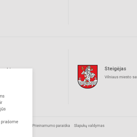
Steigėjas
raukime
Vilniaus miesto sa
ums
ir
 jūs
s, prašome
Prieinamumo paraiška
Slapukų valdymas