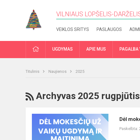
VILNIAUS LOPŠELIS-DARŽELIS
VEIKLOS SRITYS
PASLAUGOS
ADMI
PRADŽIA
UGDYMAS
APIE MUS
PAGALBA 
Titulinis
Naujienos
2025
RSS
Archyvas 2025 rugpjūtis
Dėl
Dėl moke
mokesčių
Paskelbta:
už
vaikų