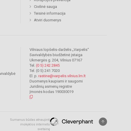
Civilinė sauga
Teisinė informacija
Atviri duomenys
Vilniaus lopšelis-darželis „Varpelis“
Savivaldybės biudžetinė įstaiga
Ukmergės g. 204, Vilnius 07167
Tel.
(0 5) 242 2845
Tel. (0 5) 241 7020
vivaldybė
El. p.
rastine@varpelis.vilnius.lm.lt
Duomenys kaupiami ir saugomi
Juridinių asmenų registre
Įmonės kodas 190030019
Sumanus būdas atnaujinti
mokyklos interneto
svetainę