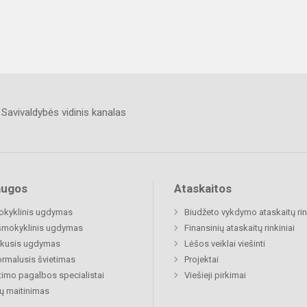
Savivaldybės vidinis kanalas
augos
Ataskaitos
okyklinis ugdymas
Biudžeto vykdymo ataskaitų rin
šmokyklinis ugdymas
Finansinių ataskaitų rinkiniai
ukusis ugdymas
Lėšos veiklai viešinti
rmalusis švietimas
Projektai
timo pagalbos specialistai
Viešieji pirkimai
ų maitinimas