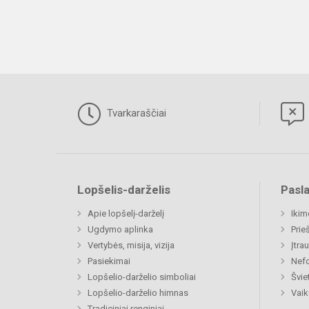
Tvarkaraščiai
Lopšelis-darželis
Pasl
Apie lopšelį-darželį
Ikim
Ugdymo aplinka
Prie
Vertybės, misija, vizija
Įtra
Pasiekimai
Nefo
Lopšelio-darželio simboliai
Švie
Lopšelio-darželio himnas
Vaik
Tradiciniai renginiai