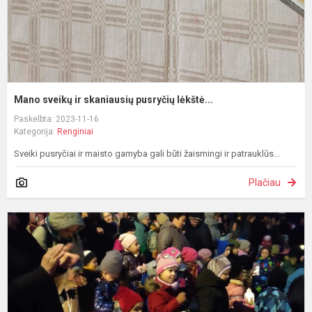
Mano sveikų ir skaniausių pusryčių lėkštė...
Paskelbta: 2023-11-16
Kategorija:
Renginiai
Sveiki pusryčiai ir maisto gamyba gali būti žaismingi ir patrauklūs...
Plačiau
Ž
š