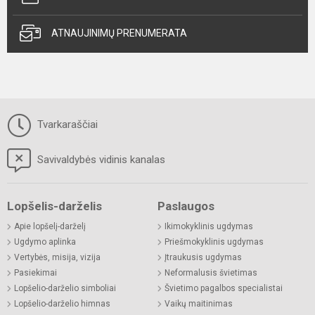
ATNAUJINIMŲ PRENUMERATA
Tvarkaraščiai
Savivaldybės vidinis kanalas
Lopšelis-darželis
Paslaugos
Apie lopšelį-darželį
Ikimokyklinis ugdymas
Ugdymo aplinka
Priešmokyklinis ugdymas
Vertybės, misija, vizija
Įtraukusis ugdymas
Pasiekimai
Neformalusis švietimas
Lopšelio-darželio simboliai
Švietimo pagalbos specialistai
Lopšelio-darželio himnas
Vaikų maitinimas