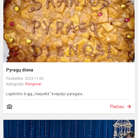
Pyragų diena
Paskelbta: 2023-11-06
Kategorija:
Renginiai
Lapkričio 6-ąją „Varpelis" kvepėjo pyragais...
Plačiau
S
k