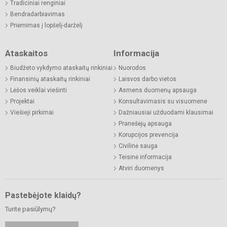
Tradiciniai renginiai
Bendradarbiavimas
Priėmimas į lopšelį-darželį
Ataskaitos
Informacija
Biudžeto vykdymo ataskaitų rinkiniai
Nuorodos
Finansinių ataskaitų rinkiniai
Laisvos darbo vietos
Lėšos veiklai viešinti
Asmens duomenų apsauga
Projektai
Konsultavimasis su visuomene
Viešieji pirkimai
Dažniausiai užduodami klausimai
Pranešėjų apsauga
Korupcijos prevencija
Civilinė sauga
Teisinė informacija
Atviri duomenys
Pastebėjote klaidų?
Turite pasiūlymų?