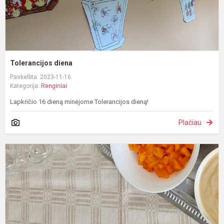
Tolerancijos diena
Paskelbta: 2023-11-16
Kategorija:
Renginiai
Lapkričio 16 dieną minėjome Tolerancijos dieną!
Plačiau
M
s
ir
s
p
l