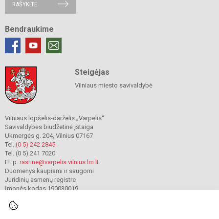
RAŠYKITE
Bendraukime
Steigėjas
Vilniaus miesto savivaldybė
Vilniaus lopšelis-darželis „Varpelis“
Savivaldybės biudžetinė įstaiga
Ukmergės g. 204, Vilnius 07167
Tel.
(0 5) 242 2845
Tel. (0 5) 241 7020
El. p.
rastine@varpelis.vilnius.lm.lt
Duomenys kaupiami ir saugomi
Juridinių asmenų registre
Įmonės kodas 190030019