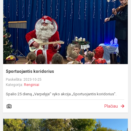
Sportuojantis koridorius
Paskelbta: 2023-10-25
Kategorija:
Renginiai
Spalio 25 dieną „Varpelyje" vyko akcija „Sportuojantis koridorius".
Plačiau
E
S