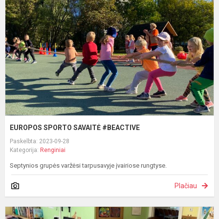
S
#
EUROPOS SPORTO SAVAITĖ #BEACTIVE
Paskelbta: 2023-09-28
Kategorija:
Renginiai
Septynios grupės varžėsi tarpusavyje įvairiose rungtyse.
Plačiau
L