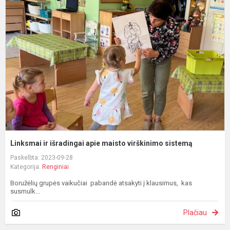
ir
i
a
m
v
s
Linksmai ir išradingai apie maisto virškinimo sistemą
Paskelbta: 2023-09-28
Kategorija:
Renginiai
Boružėlių grupės vaikučiai pabandė atsakyti į klausimus, kas
susmulk...
Plačiau