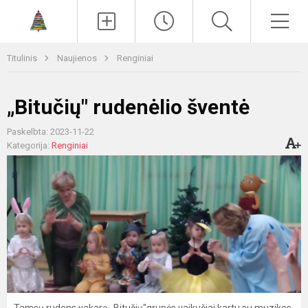
Paieška
Men
Titulinis
Naujienos
Renginiai
„Bitučių" rudenėlio šventė
Paskelbta: 2023-11-22
Kategorija:
Renginiai