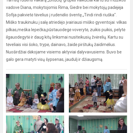
Tamsų rudens vakarą „Bitučių"grupės vaikučiai kartu su muzikos
vadove Diana, mokytojomis Rima, Giedre bei mokytojų padėjėja
Sofija pakvietė tėvelius į rudenėlio šventę „Tindi rindi riuška".
Miško traukinuku į salę atriedėjo įvairiausi miško gyventojai: vilkas
pilkas,meška lepečka,pūstauodegė voverytė, zuikis puikis, pelytė
ilgauodegytė ir daug kitų linksmai nusiteikusių žvėrelių. Kartu su
tėveliais visi šoko, trypė, dainavo, žaidė pirštukų žaidimėlius.
Nuoširdžiai dėkojame visiems aktyviai dalyvavusiems. Buvo be
galo gera matyti visų šypsenas, jaudulį ir džiaugsmą.