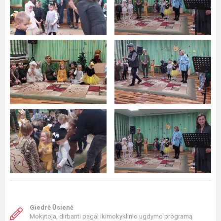
Giedrė Ūsienė
Mokytoja, dirbanti pagal ikimokyklinio ugdymo programą