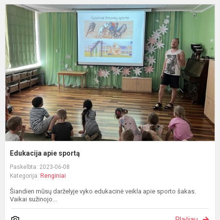
E
a
s
Edukacija apie sportą
Paskelbta: 2023-06-08
Kategorija:
Renginiai
Šiandien mūsų darželyje vyko edukacinė veikla apie sporto šakas.
Vaikai sužinojo...
Plačiau