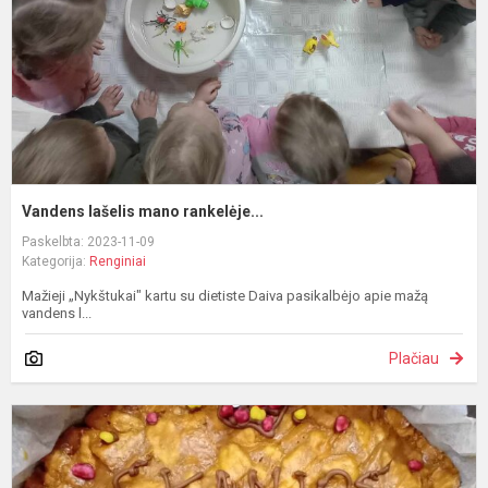
Vandens lašelis mano rankelėje...
Paskelbta: 2023-11-09
Kategorija:
Renginiai
Mažieji „Nykštukai" kartu su dietiste Daiva pasikalbėjo apie mažą
vandens l...
Plačiau
P
d