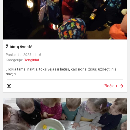
Žibintų šventė
Paskelbta: 2023-11-16
Kategorija:
Renginiai
„Tokia tamsi naktis, toks vėjas ir lietus, kad norisi žiburį uždegt ir iš
savęs...
Plačiau
V
l
m
r