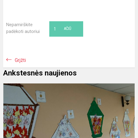
Nepamirškite
1
AČIŪ
padėkoti autoriui
Grįžti
Ankstesnės naujienos
T
d