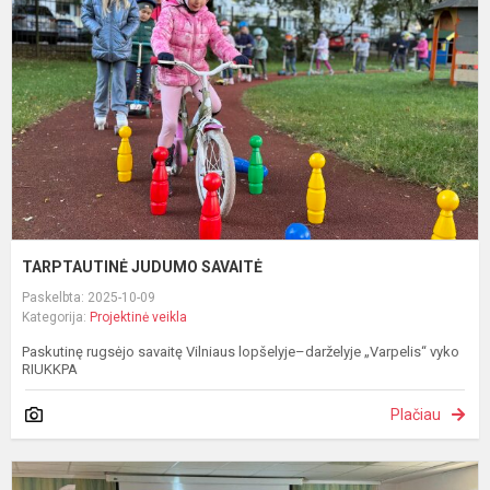
TARPTAUTINĖ JUDUMO SAVAITĖ
Paskelbta: 2025-10-09
Kategorija:
Projektinė veikla
Paskutinę rugsėjo savaitę Vilniaus lopšelyje–darželyje „Varpelis“ vyko
RIUKKPA
Plačiau
M