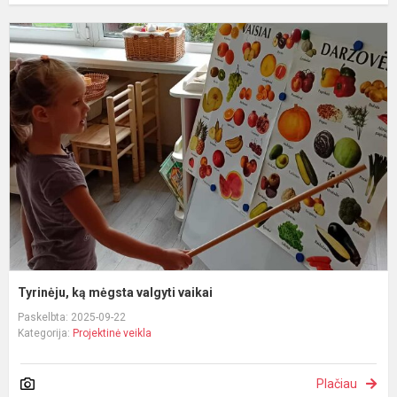
T
k
m
v
v
Tyrinėju, ką mėgsta valgyti vaikai
Paskelbta: 2025-09-22
Kategorija:
Projektinė veikla
Plačiau