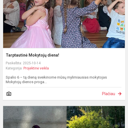
Tarptautinė Mokytojų diena!
Paskelbta: 2025-10-14
Kategorija:
Projektinė veikla
Spalio 6 – tą dieną sveikinome mūsų mylimiausias mokytojas
Mokytojų dienos proga...
Plačiau
1
A
S