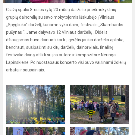
Gražų spalio 8-osios rytą 20 mūsų darželio priešmokyklinių
grupių dainorėlių su savo mokytojomis išskubėjo į Vilniaus
,,Spygliuko” darželį, kuriame vyko dainų festivalis ,,Skambantis
pušynas “. Jame dalyvavo 12 Vilniaus darželių . Didelis
džiaugsmas buvo dainuoti kartu, gėrėtis jaukia darželio aplinka,
bendrauti, susipažinti su kitų darželių dainorėliais, finalinę
festivalio dainą atlikti su jos autore ir kompozitore Neringa
Lapinskiene. Po nuostabaus koncerto visi buvo vaišinami žolelių
arbata ir sausainiais.