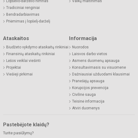
Lopšelio-darželio himnas
Vaikų maitinimas
Tradiciniai renginiai
Bendradarbiavimas
Priėmimas į lopšelį-darželį
Ataskaitos
Informacija
Biudžeto vykdymo ataskaitų rinkiniai
Nuorodos
Finansinių ataskaitų rinkiniai
Laisvos darbo vietos
Lėšos veiklai viešinti
Asmens duomenų apsauga
Projektai
Konsultavimasis su visuomene
Viešieji pirkimai
Dažniausiai užduodami klausimai
Pranešėjų apsauga
Korupcijos prevencija
Civilinė sauga
Teisinė informacija
Atviri duomenys
Pastebėjote klaidų?
Turite pasiūlymų?