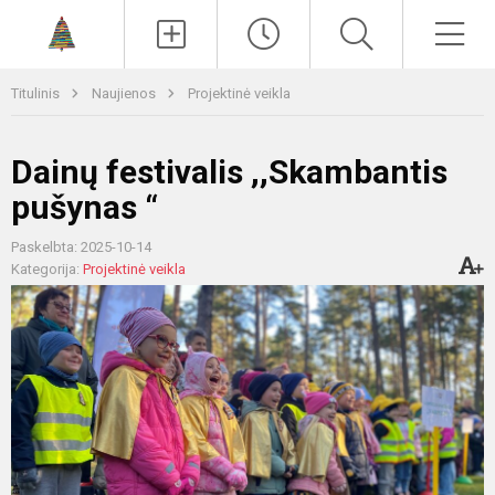
Paieška
Men
Titulinis
Naujienos
Projektinė veikla
Dainų festivalis ,,Skambantis
pušynas “
Paskelbta: 2025-10-14
Kategorija:
Projektinė veikla