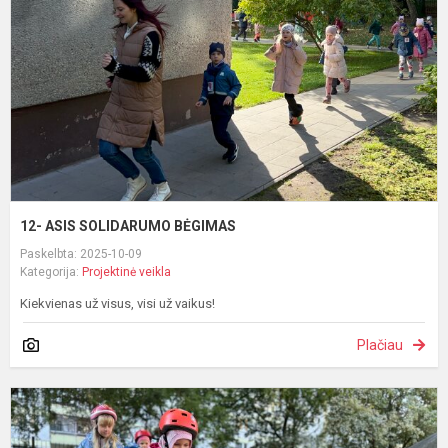
B
12- ASIS SOLIDARUMO BĖGIMAS
Paskelbta: 2025-10-09
Kategorija:
Projektinė veikla
Kiekvienas už visus, visi už vaikus!
Plačiau
T
J
S