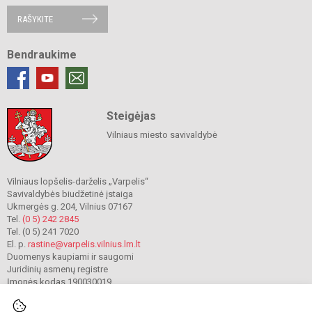
RAŠYKITE
Bendraukime
Steigėjas
Vilniaus miesto savivaldybė
Vilniaus lopšelis-darželis „Varpelis“
Savivaldybės biudžetinė įstaiga
Ukmergės g. 204, Vilnius 07167
Tel.
(0 5) 242 2845
Tel. (0 5) 241 7020
El. p.
rastine@varpelis.vilnius.lm.lt
Duomenys kaupiami ir saugomi
Juridinių asmenų registre
Įmonės kodas 190030019