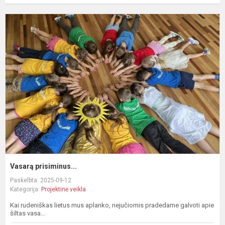
V
p
Vasarą prisiminus...
Paskelbta: 2025-09-12
Kategorija:
Projektinė veikla
Kai rudeniškas lietus mus aplanko, nejučiomis pradedame galvoti apie
šiltas vasa...