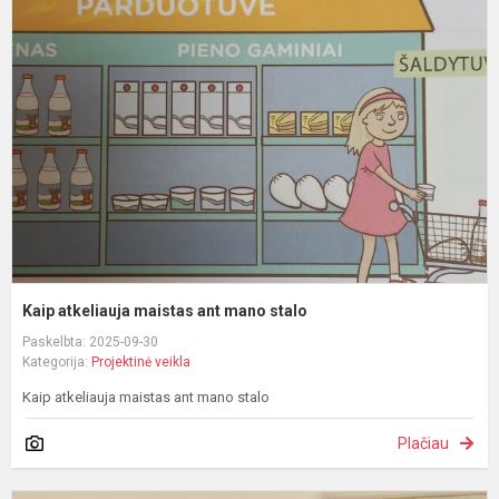
a
m
a
m
s
Kaip atkeliauja maistas ant mano stalo
Paskelbta: 2025-09-30
Kategorija:
Projektinė veikla
Kaip atkeliauja maistas ant mano stalo
Plačiau