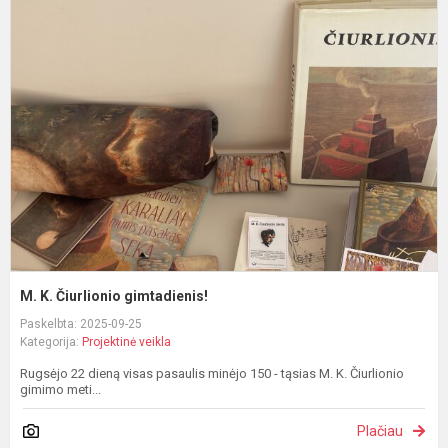
M
K
Č
g
M. K. Čiurlionio gimtadienis!
Paskelbta: 2025-09-25
Kategorija:
Projektinė veikla
Rugsėjo 22 dieną visas pasaulis minėjo 150 - tąsias M. K. Čiurlionio
gimimo meti...
Plačiau