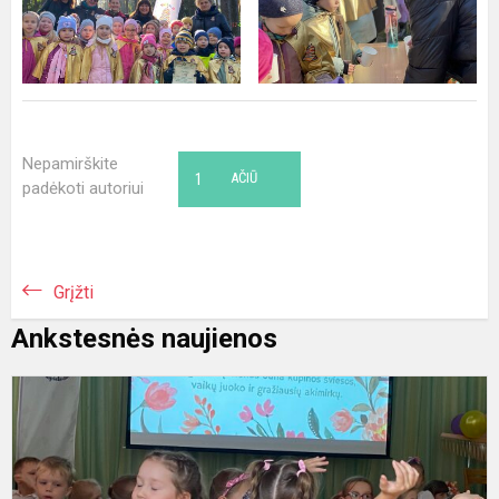
Nepamirškite
1
AČIŪ
padėkoti autoriui
Grįžti
Ankstesnės naujienos
T
M
d