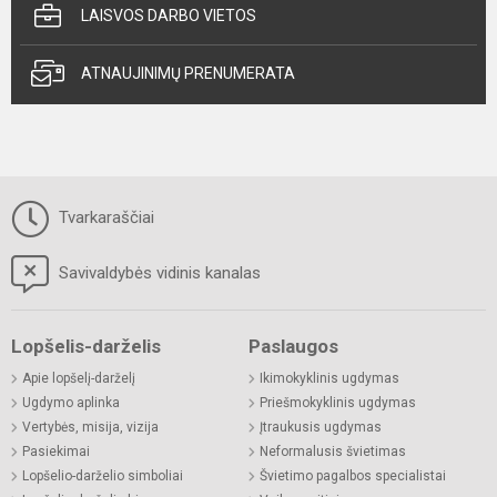
LAISVOS DARBO VIETOS
ATNAUJINIMŲ PRENUMERATA
Tvarkaraščiai
Savivaldybės vidinis kanalas
Lopšelis-darželis
Paslaugos
Apie lopšelį-darželį
Ikimokyklinis ugdymas
Ugdymo aplinka
Priešmokyklinis ugdymas
Vertybės, misija, vizija
Įtraukusis ugdymas
Pasiekimai
Neformalusis švietimas
Lopšelio-darželio simboliai
Švietimo pagalbos specialistai