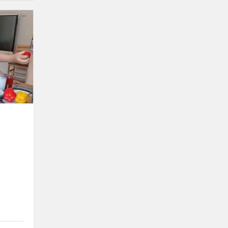
Mano
maisto
namelis