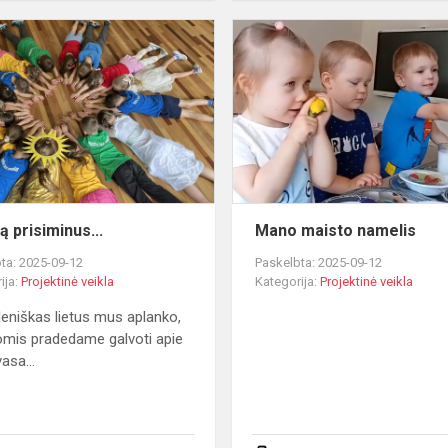
Vasarą
prisiminus...
ą prisiminus...
Mano maisto namelis
ta: 2025-09-12
Paskelbta: 2025-09-12
ija:
Projektinė veikla
Kategorija:
Projektinė veikla
deniškas lietus mus aplanko,
omis pradedame galvoti apie
vasa...