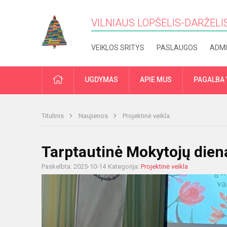
VILNIAUS LOPŠELIS-DARŽELIS
VEIKLOS SRITYS
PASLAUGOS
ADMI
PRADŽIA
UGDYMAS
APIE MUS
PAGALBA 
Titulinis
Naujienos
Projektinė veikla
Tarptautinė Mokytojų dien
Paskelbta: 2025-10-14
Kategorija:
Projektinė veikla