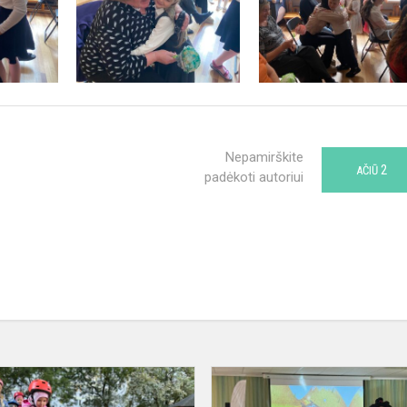
Nepamirškite
2
AČIŪ
padėkoti autoriui
TARPTAUTINĖ
JUDUMO