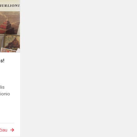
K.
Čiurlionio
gimtadienis!
is!
lis
lionio
čiau