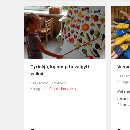
Tyrinėju,
ką
mėgsta
valgyti
vaikai
Tyrinėju, ką mėgsta valgyti
Vasar
vaikai
Paskelb
Kategor
Paskelbta: 2025-09-22
Kategorija:
Projektinė veikla
Kai ru
nejuči
šiltas 