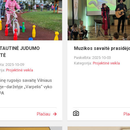
MO
SAVAITĖ
TAUTINĖ JUDUMO
Muzikos savaitė prasidėj
ITĖ
Paskelbta: 2025-10-03
Kategorija:
Projektinė veikla
ta: 2025-10-09
ija:
Projektinė veikla
inę rugsėjo savaitę Vilniaus
yje–darželyje „Varpelis“ vyko
PA
Plačiau
Pla
Kaip