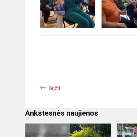
Grįžti
Ankstesnės naujienos
12-
ASIS