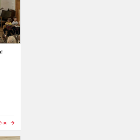
prasidėjo!
o!
čiau
M.