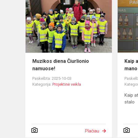
diena
Čiurlionio
namuose!
Muzikos diena Čiurlionio
Kaip 
namuose!
mano 
Paskelbta: 2025-10-03
Paskelb
Kategorija:
Projektinė veikla
Kategor
Kaip a
stalo
Plačiau