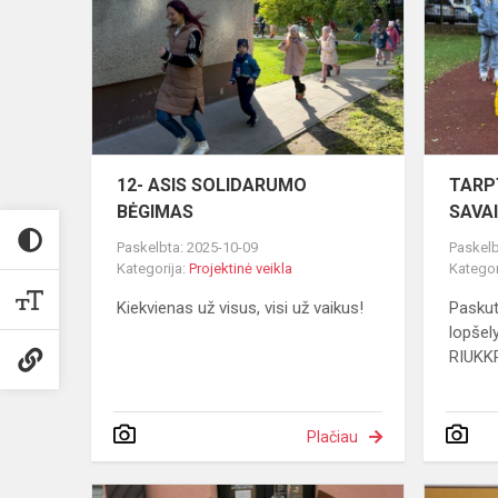
SOLIDARU
BĖGIMAS
12- ASIS SOLIDARUMO
TARP
BĖGIMAS
SAVA
Paskelbta: 2025-10-09
Paskelb
Kategorija:
Projektinė veikla
Kategor
Kiekvienas už visus, visi už vaikus!
Paskut
lopšel
RIUKK
Plačiau
Muzikos