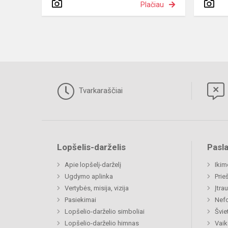
Plačiau
Tvarkaraščiai
Lopšelis-darželis
Pasl
Apie lopšelį-darželį
Ikim
Ugdymo aplinka
Prie
Vertybės, misija, vizija
Įtra
Pasiekimai
Nefo
Lopšelio-darželio simboliai
Švie
Lopšelio-darželio himnas
Vaik