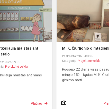
atkeliauja
maistas
ant
mano
stalo
atkeliauja maistas ant
M. K. Čiurlionio gimtadien
stalo
Paskelbta: 2025-09-25
Kategorija:
Projektinė veikla
ta: 2025-09-30
ija:
Projektinė veikla
Rugsėjo 22 dieną visas pasau
minėjo 150 - tąsias M. K. Čiur
tkeliauja maistas ant mano
gimimo meti...
Plačiau
Pla