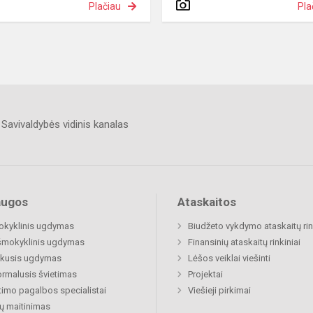
Plačiau
Pla
Savivaldybės vidinis kanalas
augos
Ataskaitos
okyklinis ugdymas
Biudžeto vykdymo ataskaitų rin
šmokyklinis ugdymas
Finansinių ataskaitų rinkiniai
ukusis ugdymas
Lėšos veiklai viešinti
rmalusis švietimas
Projektai
timo pagalbos specialistai
Viešieji pirkimai
ų maitinimas