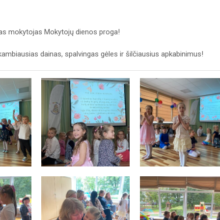
ias mokytojas Mokytojų dienos proga!
ambiausias dainas, spalvingas gėles ir šilčiausius apkabinimus!