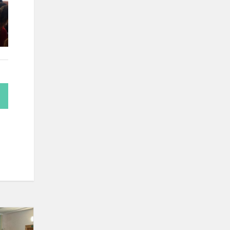
Muzikos
savaitė