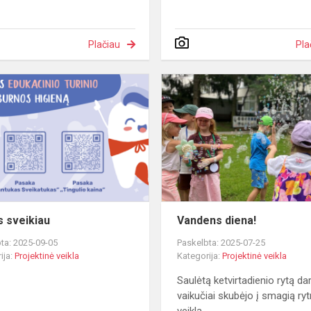
Plačiau
Pla
Vilnius
sveikiau
s sveikiau
Vandens diena!
ta: 2025-09-05
Paskelbta: 2025-07-25
ija:
Projektinė veikla
Kategorija:
Projektinė veikla
Saulėtą ketvirtadienio rytą da
vaikučiai skubėjo į smagią ry