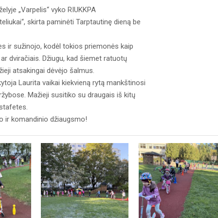
rželyje „Varpelis“ vyko RIUKKPA
teliukai“, skirta paminėti Tarptautinę dieną be
es ir sužinojo, kodėl tokios priemonės kaip
 ar dviračiais. Džiugu, kad šiemet ratuotų
žieji atsakingai dėvėjo šalmus.
ytoja Laurita vaikai kiekvieną rytą mankštinosi
ržybose. Mažieji susitiko su draugais iš kitų
estafetes.
ymo ir komandinio džiaugsmo!