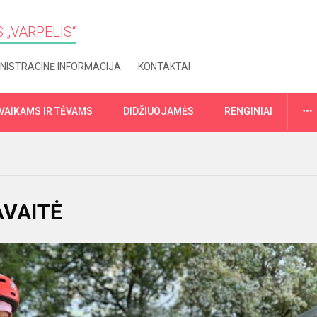
 „VARPELIS“
NISTRACINĖ INFORMACIJA
KONTAKTAI
VAIKAMS IR TĖVAMS
DIDŽIUOJAMĖS
RENGINIAI
AVAITĖ