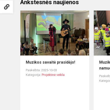
Ankstesnės naujienos
Muzikos
savaitė
prasidėjo!
Muzikos savaitė prasidėjo!
Muzik
namu
Paskelbta: 2025-10-03
Kategorija:
Projektinė veikla
Paskelb
Kategor