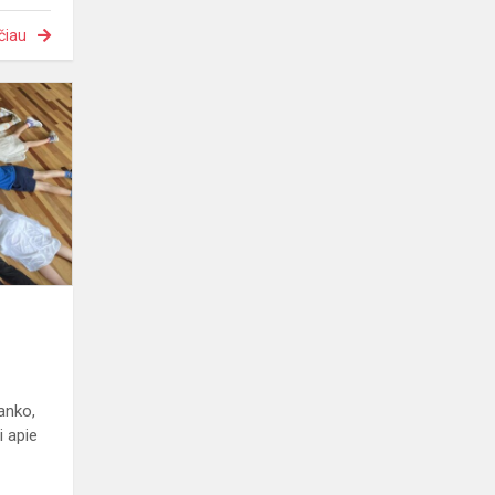
čiau
Vasarą
prisiminus...
anko,
 apie