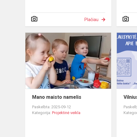
Plačiau
Mano
maisto
namelis
Mano maisto namelis
Vilniu
Paskelbta: 2025-09-12
Paskelb
Kategorija:
Projektinė veikla
Kategor