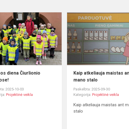
Muzikos
diena
Čiurlionio
namuose!
os diena Čiurlionio
Kaip atkeliauja maistas a
ose!
mano stalo
ta: 2025-10-03
Paskelbta: 2025-09-30
ija:
Projektinė veikla
Kategorija:
Projektinė veikla
Kaip atkeliauja maistas ant 
stalo