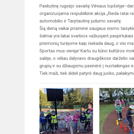
Paskutinę rugsėjo savaitę Vilniaus lopšelyje–da
organizuojama respublikinė akcija „Rieda ratai ra
automobilio ir Tarptautinę judumo savaitę.
Šią dieną vaikai prisiminė saugaus eismo taisykl
šalmai yra labai svarbios važiuojant paspirtukais
priemonių turėjome kaip niekada daug, o visi ma
Sportas mus vienija! Kartu su kūno kultūros mok
salėje, o vėliau dalyvavo draugiškose darželio va
grupių ir su džiaugsmu pasinėrė į nuotaikingas 
Tiek maži, tiek dideli patyrė daug juoko, palaik