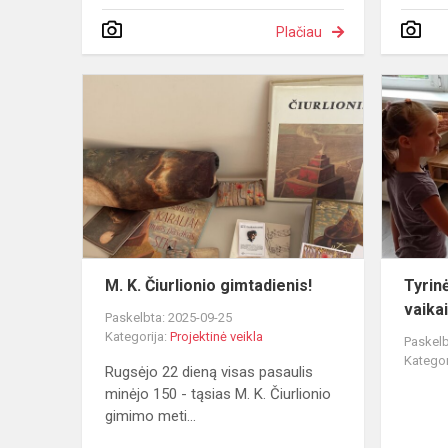
Plačiau
M.
K.
Čiurlionio
gimtadienis
M. K. Čiurlionio gimtadienis!
Tyrin
vaika
Paskelbta: 2025-09-25
Kategorija:
Projektinė veikla
Paskelb
Kategor
Rugsėjo 22 dieną visas pasaulis
minėjo 150 - tąsias M. K. Čiurlionio
gimimo meti...