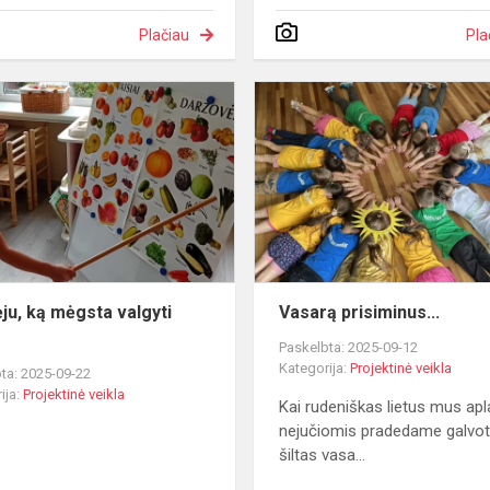
Plačiau
Pla
Tyrinėju,
ką
mėgsta
!
valgyti
vaikai
ėju, ką mėgsta valgyti
Vasarą prisiminus...
i
Paskelbta: 2025-09-12
Kategorija:
Projektinė veikla
ta: 2025-09-22
ija:
Projektinė veikla
Kai rudeniškas lietus mus apl
nejučiomis pradedame galvoti
šiltas vasa...