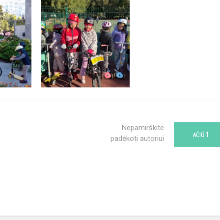
Nepamirškite
1
AČIŪ
padėkoti autoriui