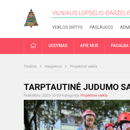
VILNIAUS LOPŠELIS-DARŽELIS
VEIKLOS SRITYS
PASLAUGOS
ADMI
PRADŽIA
UGDYMAS
APIE MUS
PAGALBA 
Titulinis
Naujienos
Projektinė veikla
TARPTAUTINĖ JUDUMO S
Paskelbta: 2025-10-09
Kategorija:
Projektinė veikla