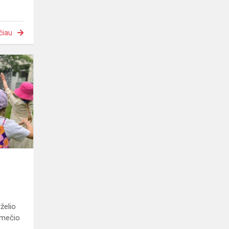
čiau
Vandens
diena!
rželio
tmečio