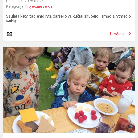
Paskelbta: 2025-07-25
Kategorija:
Projektinė veikla
Saulėtą ketvirtadienio rytą darželio vaikučiai skubėjo į smagią rytmečio
veiklą...
Plačiau
R
s
m