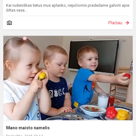
Kai rudeniškas lietus mus aplanko, nejučiomis pradedame galvoti apie
šiltas vasa...
Plačiau
M
m
n
Mano maisto namelis