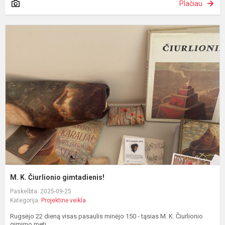
Plačiau
M
K
Č
g
M. K. Čiurlionio gimtadienis!
Paskelbta: 2025-09-25
Kategorija:
Projektinė veikla
Rugsėjo 22 dieną visas pasaulis minėjo 150 - tąsias M. K. Čiurlionio
gimimo meti...