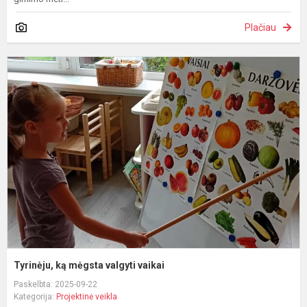
Plačiau
T
k
m
v
v
Tyrinėju, ką mėgsta valgyti vaikai
Paskelbta: 2025-09-22
Kategorija:
Projektinė veikla