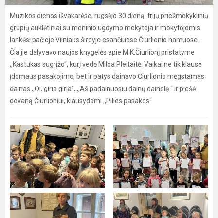
Muzikos dienos išvakarėse, rugsėjo 30 dieną, trijų priešmokyklinių
grupių auklėtiniai su meninio ugdymo mokytoja ir mokytojomis
lankėsi pačioje Vilniaus širdyje esančiuose Čiurlionio namuose .
Čia jie dalyvavo naujos knygelės apie M.K.Čiurlionį pristatyme
,,Kastukas sugrįžo“, kurį vedė Milda Pleitaitė. Vaikai ne tik klausė
įdomaus pasakojimo, bet ir patys dainavo Čiurlionio mėgstamas
dainas ,,Oi, giria giria”, ,,Aš padainuosiu dainų dainelę “ ir piešė
dovaną Čiurlioniui, klausydami ,,Pilies pasakos“