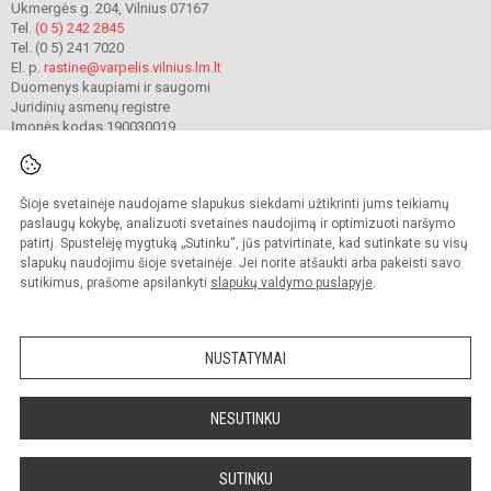
Ukmergės g. 204, Vilnius 07167
Tel.
(0 5) 242 2845
Tel. (0 5) 241 7020
El. p.
rastine@varpelis.vilnius.lm.lt
Duomenys kaupiami ir saugomi
Juridinių asmenų registre
Įmonės kodas 190030019
Šioje svetainėje naudojame slapukus siekdami užtikrinti jums teikiamų
© 2023. Vilniaus lopšelis-darželis „Varpelis“. Visos teisės saugomos.
Kopijuoti turinį be raštiško įstaigos administracijos sutikimo griežtai draudžiama.
paslaugų kokybę, analizuoti svetainės naudojimą ir optimizuoti naršymo
patirtį. Spustelėję mygtuką „Sutinku“, jūs patvirtinate, kad sutinkate su visų
Prieinamumo paraiška
Slapukų valdymas
slapukų naudojimu šioje svetainėje. Jei norite atšaukti arba pakeisti savo
sutikimus, prašome apsilankyti
slapukų valdymo puslapyje
.
Sumanus būdas atnaujinti
mokyklos interneto
svetainę
NUSTATYMAI
NESUTINKU
SUTINKU