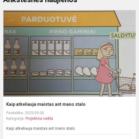
K
a
m
a
m
s
Kaip atkeliauja maistas ant mano stalo
Paskelbta: 2025-09-30
Kategorija:
Projektinė veikla
Kaip atkeliauja maistas ant mano stalo