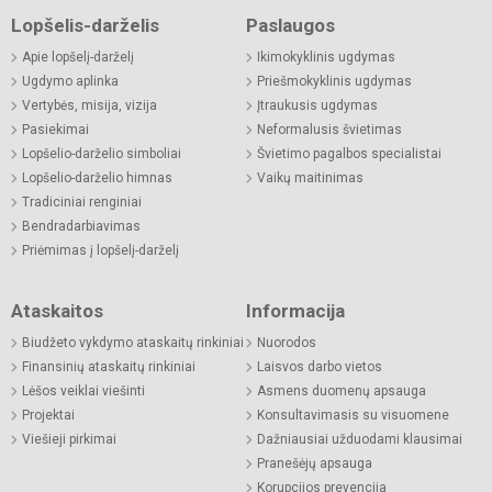
Lopšelis-darželis
Paslaugos
Apie lopšelį-darželį
Ikimokyklinis ugdymas
Ugdymo aplinka
Priešmokyklinis ugdymas
Vertybės, misija, vizija
Įtraukusis ugdymas
Pasiekimai
Neformalusis švietimas
Lopšelio-darželio simboliai
Švietimo pagalbos specialistai
Lopšelio-darželio himnas
Vaikų maitinimas
Tradiciniai renginiai
Bendradarbiavimas
Priėmimas į lopšelį-darželį
Ataskaitos
Informacija
Biudžeto vykdymo ataskaitų rinkiniai
Nuorodos
Finansinių ataskaitų rinkiniai
Laisvos darbo vietos
Lėšos veiklai viešinti
Asmens duomenų apsauga
Projektai
Konsultavimasis su visuomene
Viešieji pirkimai
Dažniausiai užduodami klausimai
Pranešėjų apsauga
Korupcijos prevencija