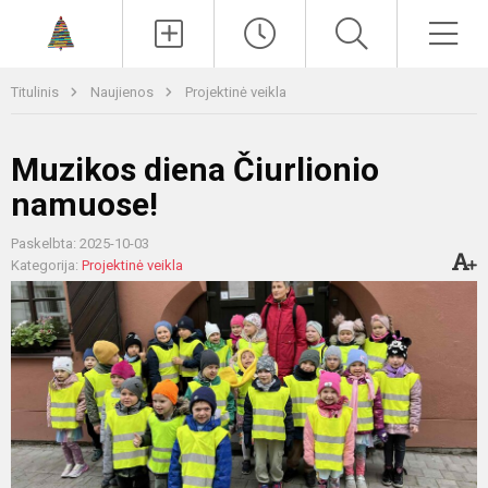
Paieška
Men
Titulinis
Naujienos
Projektinė veikla
Muzikos diena Čiurlionio
namuose!
Paskelbta: 2025-10-03
Kategorija:
Projektinė veikla