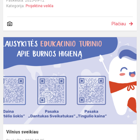
Paskelbta: 2025-09-12
Kategorija:
Projektinė veikla
Plačiau
V
s
Vilnius sveikiau