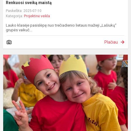
Renkuosi sveiką maistą
Paskelbta: 2025-07-10
Kategorija:
Projektinė veikla
Lauko klasėje pasislėpę nuo trečiadienio lietaus mažieji „Lašiukų“
grupės vaikuč...
Plačiau
V
d
„