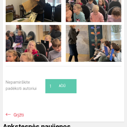
Nepamirškite
1
AČIŪ
padėkoti autoriui
Grįžti
Ankstesnės naujienos