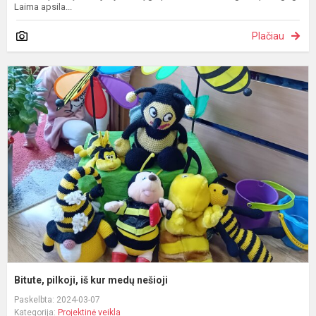
Laima apsila...
Plačiau
B
pi
i
k
m
n
Bitute, pilkoji, iš kur medų nešioji
Paskelbta: 2024-03-07
Kategorija:
Projektinė veikla