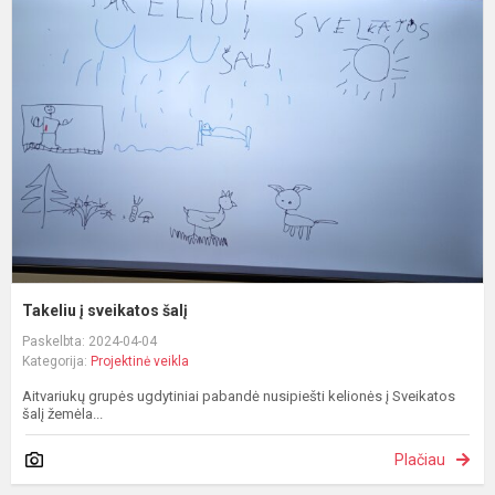
į
s
š
Takeliu į sveikatos šalį
Paskelbta: 2024-04-04
Kategorija:
Projektinė veikla
Aitvariukų grupės ugdytiniai pabandė nusipiešti kelionės į Sveikatos
šalį žemėla...
Plačiau