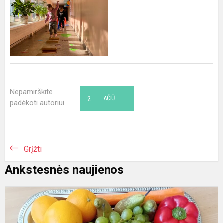
Nepamirškite
2
AČIŪ
padėkoti autoriui
Grįžti
Ankstesnės naujienos
S
v
ir