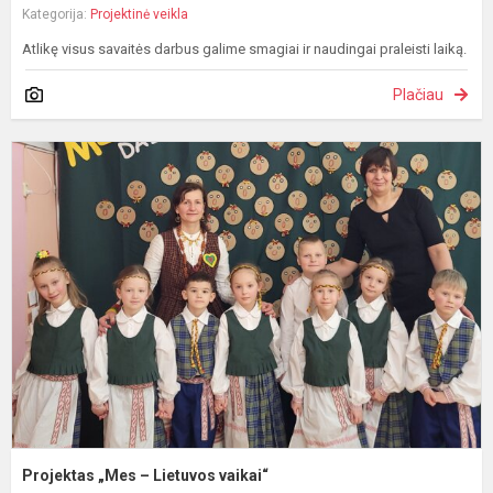
Kategorija:
Projektinė veikla
Atlikę visus savaitės darbus galime smagiai ir naudingai praleisti laiką.
Plačiau
P
„
–
L
v
Projektas „Mes – Lietuvos vaikai“