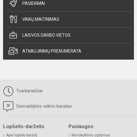
PASIEKIMAI
VAIKŲ MAITINIMAS
LAISVOS DARBO VIETOS
ATNAUJINIMŲ PRENUMERATA
Tvarkaraščiai
Savivaldybės vidinis kanalas
Lopšelis-darželis
Paslaugos
Apie lopšelį-darželį
Ikimokyklinis ugdymas