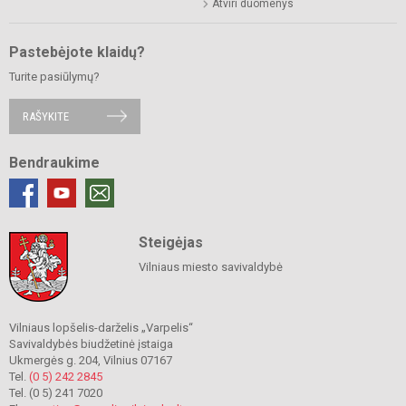
Atviri duomenys
Pastebėjote klaidų?
Turite pasiūlymų?
RAŠYKITE
Bendraukime
Steigėjas
Vilniaus miesto savivaldybė
Vilniaus lopšelis-darželis „Varpelis“
Savivaldybės biudžetinė įstaiga
Ukmergės g. 204, Vilnius 07167
Tel.
(0 5) 242 2845
Tel. (0 5) 241 7020