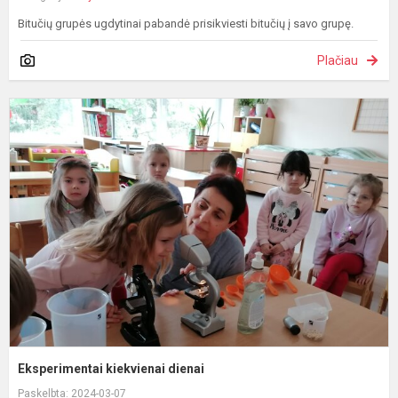
Bitučių grupės ugdytinai pabandė prisikviesti bitučių į savo grupę.
Plačiau
E
k
d
Eksperimentai kiekvienai dienai
Paskelbta: 2024-03-07