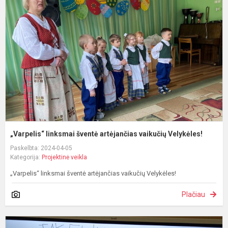
š
a
v
V
„Varpelis“ linksmai šventė artėjančias vaikučių Velykėles!
Paskelbta: 2024-04-05
Kategorija:
Projektinė veikla
„Varpelis“ linksmai šventė artėjančias vaikučių Velykėles!
Plačiau
T