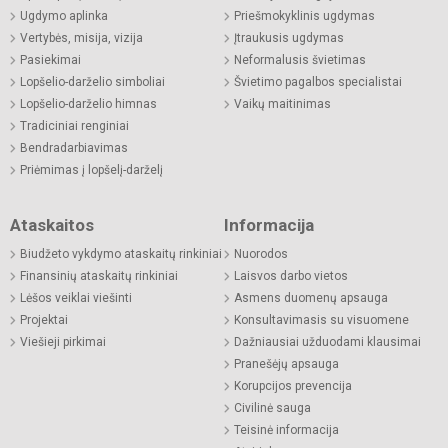
Ugdymo aplinka
Priešmokyklinis ugdymas
Vertybės, misija, vizija
Įtraukusis ugdymas
Pasiekimai
Neformalusis švietimas
Lopšelio-darželio simboliai
Švietimo pagalbos specialistai
Lopšelio-darželio himnas
Vaikų maitinimas
Tradiciniai renginiai
Bendradarbiavimas
Priėmimas į lopšelį-darželį
Ataskaitos
Informacija
Biudžeto vykdymo ataskaitų rinkiniai
Nuorodos
Finansinių ataskaitų rinkiniai
Laisvos darbo vietos
Lėšos veiklai viešinti
Asmens duomenų apsauga
Projektai
Konsultavimasis su visuomene
Viešieji pirkimai
Dažniausiai užduodami klausimai
Pranešėjų apsauga
Korupcijos prevencija
Civilinė sauga
Teisinė informacija