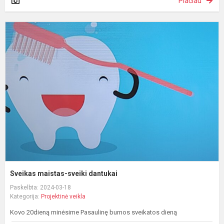
Plačiau
S
m
s
d
Sveikas maistas-sveiki dantukai
Paskelbta: 2024-03-18
Kategorija:
Projektinė veikla
Kovo 20dieną minėsime Pasaulinę burnos sveikatos dieną