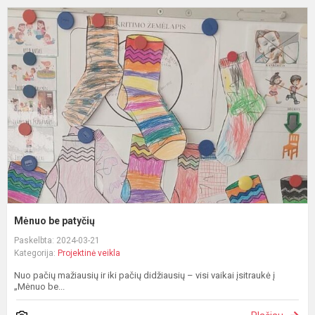
M
b
p
Mėnuo be patyčių
Paskelbta: 2024-03-21
Kategorija:
Projektinė veikla
Nuo pačių mažiausių ir iki pačių didžiausių – visi vaikai įsitraukė į
„Mėnuo be...