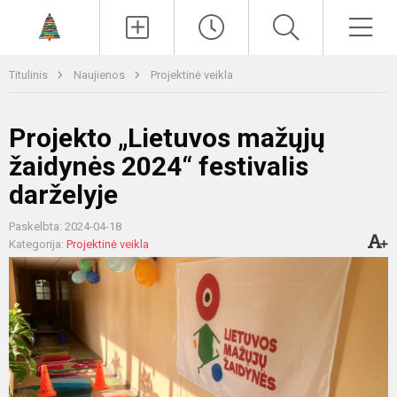
Paieška
Men
Titulinis
Naujienos
Projektinė veikla
Projekto „Lietuvos mažųjų
žaidynės 2024“ festivalis
darželyje
Paskelbta: 2024-04-18
Kategorija:
Projektinė veikla