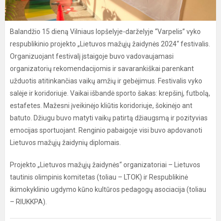
Balandžio 15 dieną Vilniaus lopšelyje-darželyje “Varpelis” vyko
respublikinio projekto „Lietuvos mažųjų žaidynės 2024“ festivalis.
Organizuojant festivalį įstaigoje buvo vadovaujamasi
organizatorių rekomendacijomis ir savarankiškai parenkant
užduotis atitinkančias vaikų amžių ir gebėjimus. Festivalis vyko
salėje ir koridoriuje. Vaikai išbandė sporto šakas: krepšinį, futbolą,
estafetes. Mažesni įveikinėjo kliūtis koridoriuje, šokinėjo ant
batuto. Džiugu buvo matyti vaikų patirtą džiaugsmą ir pozityvias
emocijas sportuojant. Renginio pabaigoje visi buvo apdovanoti
Lietuvos mažųjų žaidynių diplomais.
Projekto „Lietuvos mažųjų žaidynės“ organizatoriai – Lietuvos
tautinis olimpinis komitetas (toliau – LTOK) ir Respublikinė
ikimokyklinio ugdymo kūno kultūros pedagogų asociacija (toliau
– RIUKKPA).