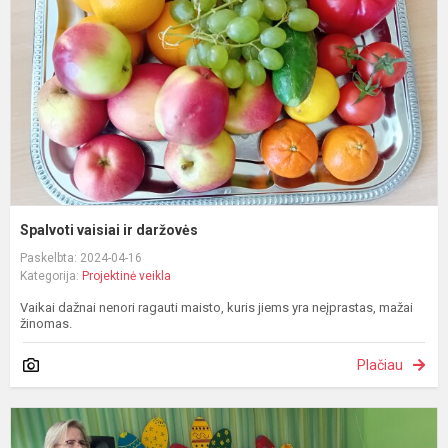
d
Spalvoti vaisiai ir daržovės
Paskelbta: 2024-04-16
Kategorija:
Projektinė veikla
Vaikai dažnai nenori ragauti maisto, kuris jiems yra neįprastas, mažai
žinomas.
Plačiau
„
l