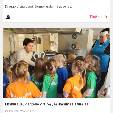
Draugo dieną paminėjome kurdami šypsenas.
Plačiau
E
į
d
v
„
b
v
Ekskursija į darželio virtuvę „Aš-būsimasis virėjas“
Paskelbta: 2023-11-27