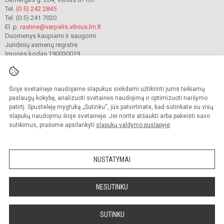
Tel.
(0 5) 242 2845
Tel. (0 5) 241 7020
El. p.
rastine@varpelis.vilnius.lm.lt
Duomenys kaupiami ir saugomi
Juridinių asmenų registre
Įmonės kodas 190030019
Šioje svetainėje naudojame slapukus siekdami užtikrinti jums teikiamų
© 2023. Vilniaus lopšelis-darželis „Varpelis“. Visos teisės saugomos.
Kopijuoti turinį be raštiško įstaigos administracijos sutikimo griežtai draudžiama.
paslaugų kokybę, analizuoti svetainės naudojimą ir optimizuoti naršymo
patirtį. Spustelėję mygtuką „Sutinku“, jūs patvirtinate, kad sutinkate su visų
Prieinamumo paraiška
Slapukų valdymas
slapukų naudojimu šioje svetainėje. Jei norite atšaukti arba pakeisti savo
sutikimus, prašome apsilankyti
slapukų valdymo puslapyje
.
Sumanus būdas atnaujinti
mokyklos interneto
svetainę
NUSTATYMAI
NESUTINKU
SUTINKU