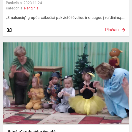
Paskelbta: 2023-11-24
Kategorija:
Renginiai
„Smalsučių" grupės vaikučiai pakvietė tėvelius ir draugus į vaidinimą....
Plačiau
„
r
š
„Bitučių" rudenėlio šventė