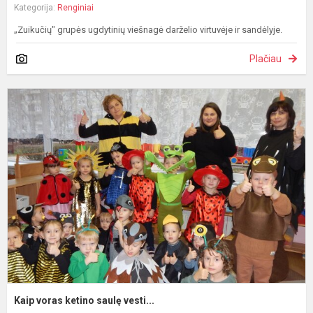
Kategorija:
Renginiai
„Zuikučių" grupės ugdytinių viešnagė darželio virtuvėje ir sandėlyje.
Plačiau
K
v
k
s
ve
Kaip voras ketino saulę vesti...