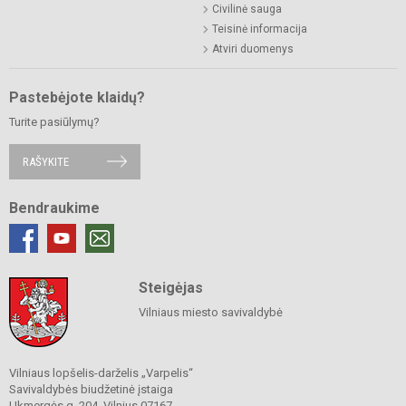
Civilinė sauga
Teisinė informacija
Atviri duomenys
Pastebėjote klaidų?
Turite pasiūlymų?
RAŠYKITE
Bendraukime
Steigėjas
Vilniaus miesto savivaldybė
Vilniaus lopšelis-darželis „Varpelis“
Savivaldybės biudžetinė įstaiga
Ukmergės g. 204, Vilnius 07167