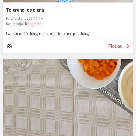
Tolerancijos diena
Paskelbta: 2023-11-16
Kategorija:
Renginiai
Lapkričio 16 dieną minėjome Tolerancijos dieną!
Plačiau
M
s
ir
s
p
l