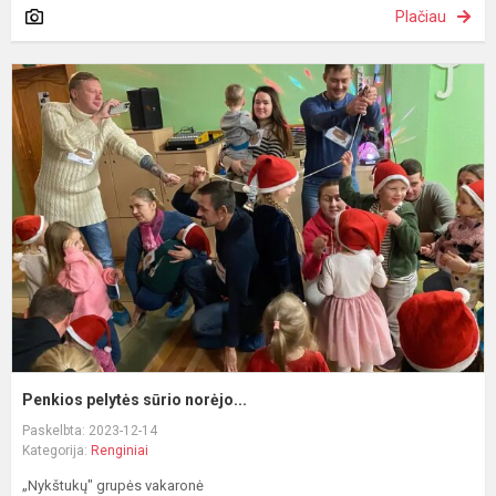
Plačiau
P
p
s
n
Penkios pelytės sūrio norėjo...
Paskelbta: 2023-12-14
Kategorija:
Renginiai
„Nykštukų" grupės vakaronė