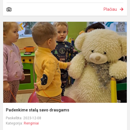
Plačiau
P
s
s
d
Padenkime stalą savo draugams
Paskelbta: 2023-12-08
Kategorija:
Renginiai