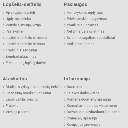
Lopšelis-darželis
Paslaugos
Apie lopšelį-darželį
Ikimokyklinis ugdymas
Ugdymo aplinka
Priešmokyklinis ugdymas
Vertybės, misija, vizija
Įtraukusis ugdymas
Pasiekimai
Neformalusis švietimas
Lopšelio-darželio simboliai
Švietimo pagalbos specialistai
Lopšelio-darželio himnas
Vaikų maitinimas
Tradiciniai renginiai
Bendradarbiavimas
Priėmimas į lopšelį-darželį
Ataskaitos
Informacija
Biudžeto vykdymo ataskaitų rinkiniai
Nuorodos
Finansinių ataskaitų rinkiniai
Laisvos darbo vietos
Lėšos veiklai viešinti
Asmens duomenų apsauga
Projektai
Konsultavimasis su visuomene
Viešieji pirkimai
Dažniausiai užduodami klausimai
Pranešėjų apsauga
Korupcijos prevencija