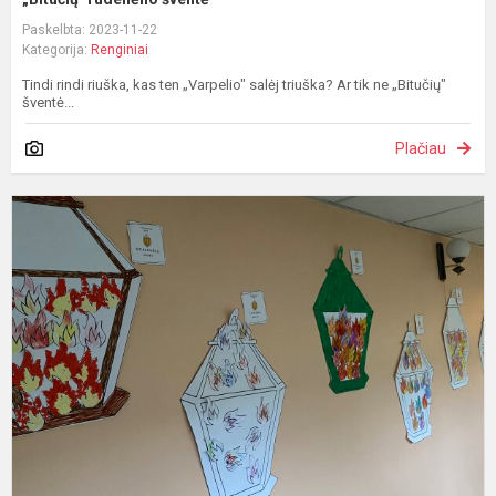
Paskelbta: 2023-11-22
Kategorija:
Renginiai
Tindi rindi riuška, kas ten „Varpelio" salėj triuška? Ar tik ne „Bitučių"
šventė...
Plačiau
T
d