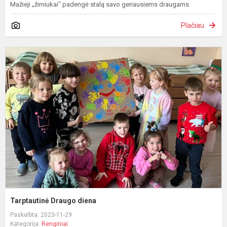
Mažieji „žirniukai" padengė stalą savo geriausiems draugams
Plačiau
T
D
d
Tarptautinė Draugo diena
Paskelbta: 2023-11-29
Kategorija:
Renginiai