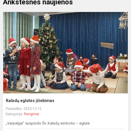
Ankstesnės naujienos
K
e
į
Kalėdų eglutės įžiebimas
Paskelbta: 2023-12-15
Kategorija:
Renginiai
„Varpelyje" suspindo Šv. Kalėdų simbolis – eglutė