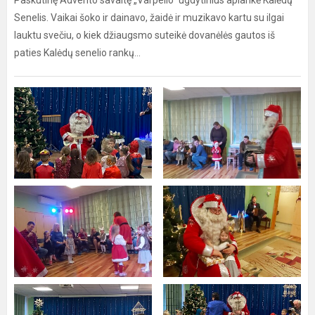
Paskutinę Advento savaitę „Varpelio" ugdytinius aplankė Kalėdų
Senelis. Vaikai šoko ir dainavo, žaidė ir muzikavo kartu su ilgai
lauktu svečiu, o kiek džiaugsmo suteikė dovanėlės gautos iš
paties Kalėdų senelio rankų...