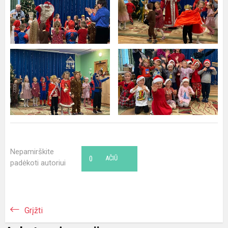
Nepamirškite
0
AČIŪ
padėkoti autoriui
Grįžti