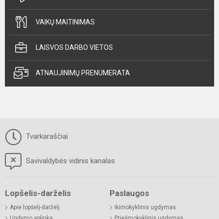
VAIKŲ MAITINIMAS
LAISVOS DARBO VIETOS
ATNAUJINIMŲ PRENUMERATA
Tvarkaraščiai
Savivaldybės vidinis kanalas
Lopšelis-darželis
Paslaugos
Apie lopšelį-darželį
Ikimokyklinis ugdymas
Ugdymo aplinka
Priešmokyklinis ugdymas