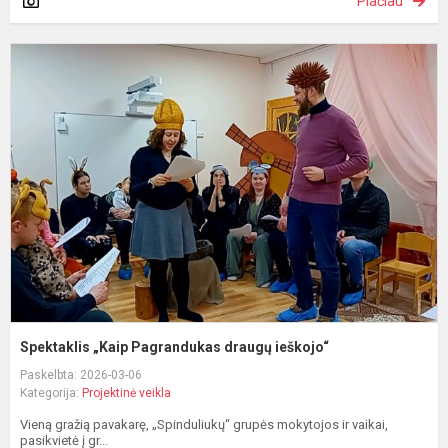
Plačiau
S
„
P
d
i
Spektaklis „Kaip Pagrandukas draugų ieškojo“
Paskelbta: 2026-03-06
Kategorija:
Projektinė veikla
Vieną gražią pavakarę, „Spinduliukų“ grupės mokytojos ir vaikai,
pasikvietė į gr...