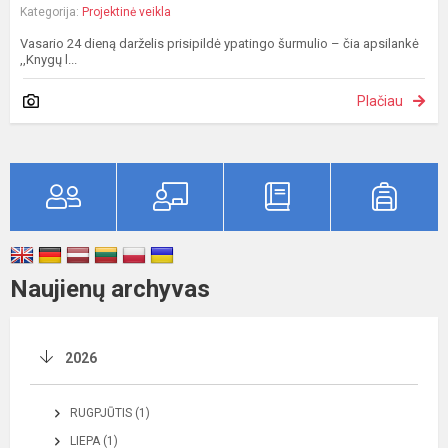
Kategorija:
Projektinė veikla
Vasario 24 dieną darželis prisipildė ypatingo šurmulio – čia apsilankė
,,Knygų l...
Plačiau
Naujienų archyvas
2026
RUGPJŪTIS (1)
LIEPA (1)