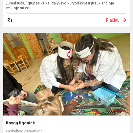
„Smalsučių“ grupės vaikai dalyvavo kūrybiškoje ir įtraukiančioje
veikloje su edu...
Plačiau
K
l
Knygų ligoninė
Paskelbta: 2026-02-27