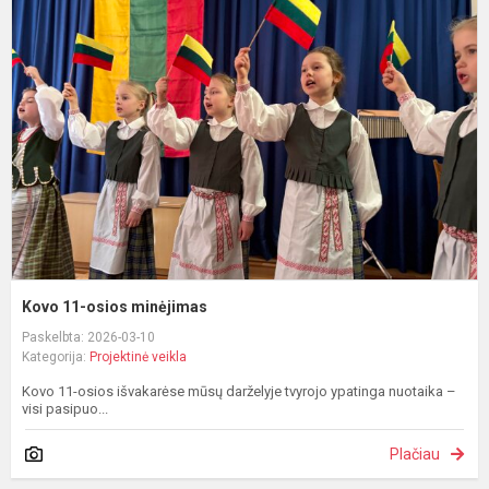
1
o
m
Kovo 11-osios minėjimas
Paskelbta: 2026-03-10
Kategorija:
Projektinė veikla
Kovo 11-osios išvakarėse mūsų darželyje tvyrojo ypatinga nuotaika –
visi pasipuo...
Plačiau