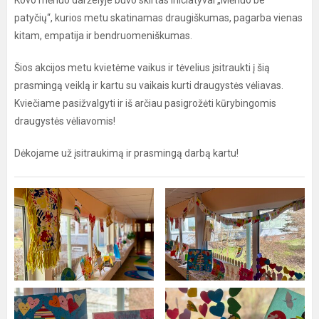
Kovo mėnuo darželyje buvo skirtas iniciatyvai „Mėnuo be
patyčių“, kurios metu skatinamas draugiškumas, pagarba vienas
kitam, empatija ir bendruomeniškumas.
Šios akcijos metu kvietėme vaikus ir tėvelius įsitraukti į šią
prasmingą veiklą ir kartu su vaikais kurti draugystės vėliavas.
Kviečiame pasižvalgyti ir iš arčiau pasigrožėti kūrybingomis
draugystės vėliavomis!
Dėkojame už įsitraukimą ir prasmingą darbą kartu!