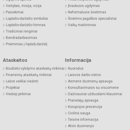
Vertybės, misija, vizija
Įtraukusis ugdymas
Pasiekimai
Neformalusis švietimas
Lopšelio-darželio simboliai
Švietimo pagalbos specialistai
Lopšelio-darželio himnas
Vaikų maitinimas
Tradiciniai renginiai
Bendradarbiavimas
Priėmimas į lopšelį-darželį
Ataskaitos
Informacija
Biudžeto vykdymo ataskaitų rinkiniai
Nuorodos
Finansinių ataskaitų rinkiniai
Laisvos darbo vietos
Lėšos veiklai viešinti
Asmens duomenų apsauga
Projektai
Konsultavimasis su visuomene
Viešieji pirkimai
Dažniausiai užduodami klausimai
Pranešėjų apsauga
Korupcijos prevencija
Civilinė sauga
Teisinė informacija
Atviri duomenys