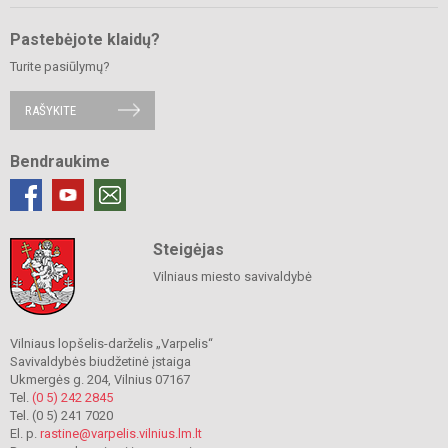
Pastebėjote klaidų?
Turite pasiūlymų?
RAŠYKITE
Bendraukime
Steigėjas
Vilniaus miesto savivaldybė
Vilniaus lopšelis-darželis „Varpelis“
Savivaldybės biudžetinė įstaiga
Ukmergės g. 204, Vilnius 07167
Tel.
(0 5) 242 2845
Tel. (0 5) 241 7020
El. p.
rastine@varpelis.vilnius.lm.lt