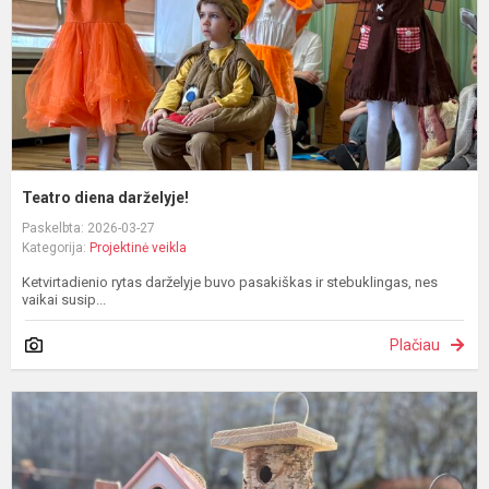
Teatro diena darželyje!
Paskelbta: 2026-03-27
Kategorija:
Projektinė veikla
Ketvirtadienio rytas darželyje buvo pasakiškas ir stebuklingas, nes
vaikai susip...
Plačiau
I
k
r
d