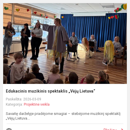
E
m
s
„
L
Edukacinis muzikinis spektaklis „Vėjų Lietuva“
Paskelbta: 2026-03-09
Kategorija:
Projektinė veikla
Savaitę darželyje pradėjome smagiai – stebėjome muzikinį spektaklį
„Vėjų Lietuva...