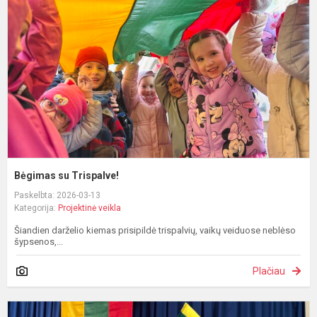
T
Bėgimas su Trispalve!
Paskelbta: 2026-03-13
Kategorija:
Projektinė veikla
Šiandien darželio kiemas prisipildė trispalvių, vaikų veiduose neblėso
šypsenos,...
Plačiau
K