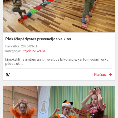
Plokščiapėdystės prevencijos veiklos
Paskelbta: 2026-03-31
Kategorija:
Projektinė veikla
kimokyklinis amžius yra itin svarbus laikotarpis, kai formuojasi vaiko
pėdos skl...
Plačiau
T
d
d