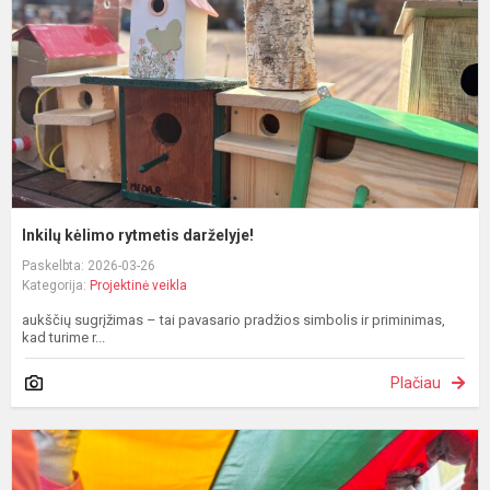
Inkilų kėlimo rytmetis darželyje!
Paskelbta: 2026-03-26
Kategorija:
Projektinė veikla
aukščių sugrįžimas – tai pavasario pradžios simbolis ir priminimas,
kad turime r...
Plačiau
B
s