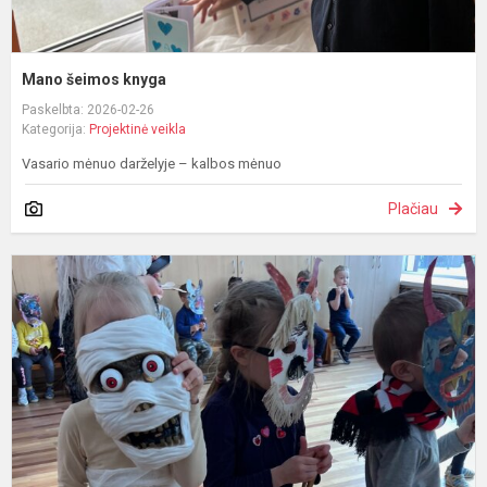
Mano šeimos knyga
Paskelbta: 2026-02-26
Kategorija:
Projektinė veikla
Vasario mėnuo darželyje – kalbos mėnuo
Plačiau
U
d