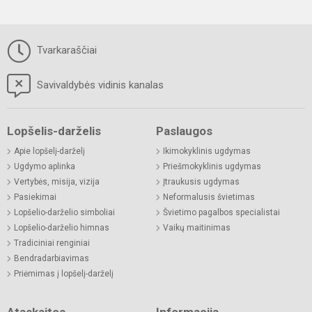
Tvarkaraščiai
Savivaldybės vidinis kanalas
Lopšelis-darželis
Paslaugos
Apie lopšelį-darželį
Ikimokyklinis ugdymas
Ugdymo aplinka
Priešmokyklinis ugdymas
Vertybės, misija, vizija
Įtraukusis ugdymas
Pasiekimai
Neformalusis švietimas
Lopšelio-darželio simboliai
Švietimo pagalbos specialistai
Lopšelio-darželio himnas
Vaikų maitinimas
Tradiciniai renginiai
Bendradarbiavimas
Priėmimas į lopšelį-darželį
Ataskaitos
Informacija