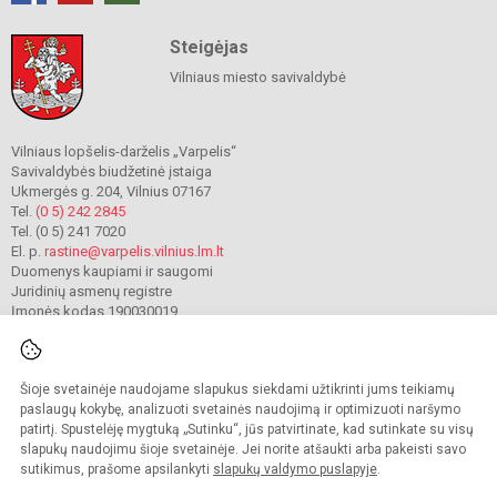
Steigėjas
Vilniaus miesto savivaldybė
Vilniaus lopšelis-darželis „Varpelis“
Savivaldybės biudžetinė įstaiga
Ukmergės g. 204, Vilnius 07167
Tel.
(0 5) 242 2845
Tel. (0 5) 241 7020
El. p.
rastine@varpelis.vilnius.lm.lt
Duomenys kaupiami ir saugomi
Juridinių asmenų registre
Įmonės kodas 190030019
Šioje svetainėje naudojame slapukus siekdami užtikrinti jums teikiamų
© 2023. Vilniaus lopšelis-darželis „Varpelis“. Visos teisės saugomos.
Kopijuoti turinį be raštiško įstaigos administracijos sutikimo griežtai draudžiama.
paslaugų kokybę, analizuoti svetainės naudojimą ir optimizuoti naršymo
patirtį. Spustelėję mygtuką „Sutinku“, jūs patvirtinate, kad sutinkate su visų
Prieinamumo paraiška
Slapukų valdymas
slapukų naudojimu šioje svetainėje. Jei norite atšaukti arba pakeisti savo
sutikimus, prašome apsilankyti
slapukų valdymo puslapyje
.
Sumanus būdas atnaujinti
mokyklos interneto