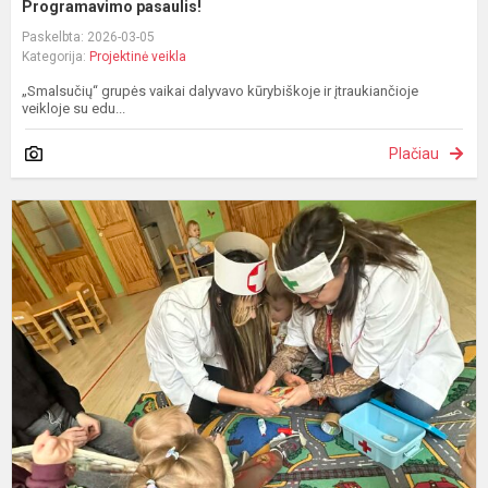
Programavimo pasaulis!
Paskelbta: 2026-03-05
Kategorija:
Projektinė veikla
„Smalsučių“ grupės vaikai dalyvavo kūrybiškoje ir įtraukiančioje
veikloje su edu...
Plačiau
K
l