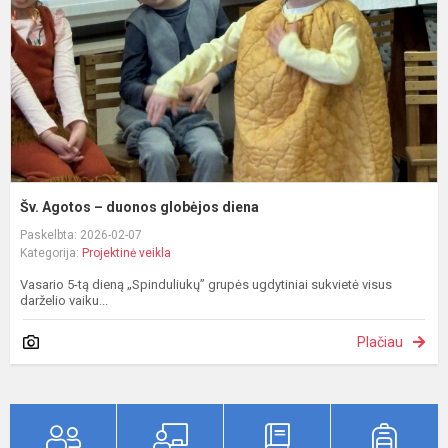
g
d
Šv. Agotos – duonos globėjos diena
Paskelbta: 2026-02-07
Kategorija:
Projektinė veikla
Vasario 5-tą dieną „Spinduliukų” grupės ugdytiniai sukvietė visus
darželio vaiku...
Plačiau