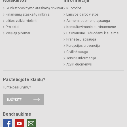
Biudžeto vykdymo ataskaitų rinkiniai
Nuorodos
Finansinių ataskaitų rinkiniai
Laisvos darbo vietos
Lėšos veiklai viešinti
Asmens duomenų apsauga
Projektai
Konsultavimasis su visuomene
Viešieji pirkimai
Dažniausiai užduodami klausimai
Pranešėjų apsauga
Korupcijos prevencija
Civilinė sauga
Teisinė informacija
Atviri duomenys
Pastebėjote klaidų?
Turite pasiūlymų?
RAŠYKITE
Bendraukime