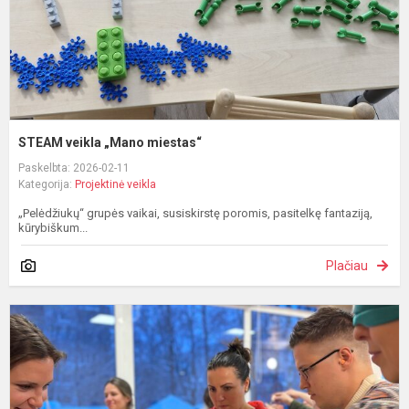
STEAM veikla „Mano miestas“
Paskelbta: 2026-02-11
Kategorija:
Projektinė veikla
„Pelėdžiukų“ grupės vaikai, susiskirstę poromis, pasitelkę fantaziją,
kūrybiškum...
Plačiau
K
d
t