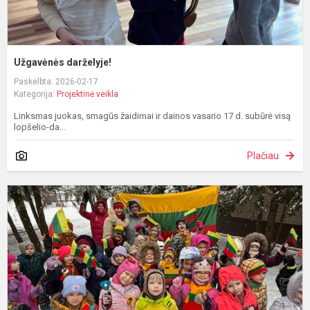
Užgavėnės darželyje!
Paskelbta: 2026-02-17
Kategorija:
Projektinė veikla
Linksmas juokas, smagūs žaidimai ir dainos vasario 17 d. subūrė visą
lopšelio-da...
Plačiau
V
1
m