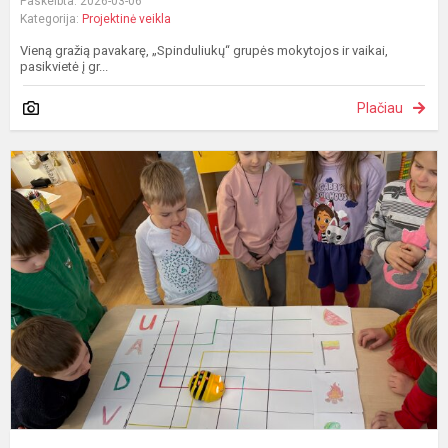
Paskelbta: 2026-03-06
Kategorija:
Projektinė veikla
Vieną gražią pavakarę, „Spinduliukų“ grupės mokytojos ir vaikai,
pasikvietė į gr...
Plačiau
P
p