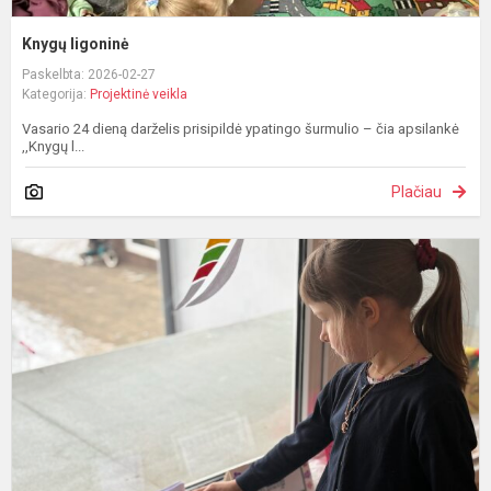
Knygų ligoninė
Paskelbta: 2026-02-27
Kategorija:
Projektinė veikla
Vasario 24 dieną darželis prisipildė ypatingo šurmulio – čia apsilankė
,,Knygų l...
Plačiau
M
š
k