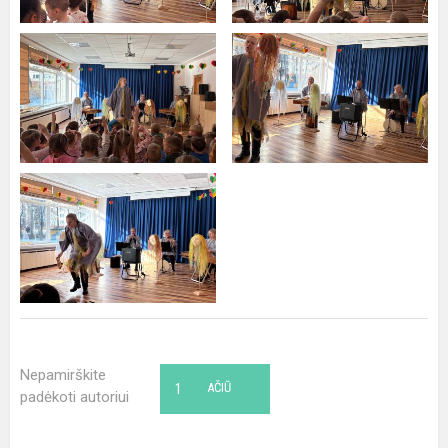
Nepamirškite
1
AČIŪ
padėkoti autoriui