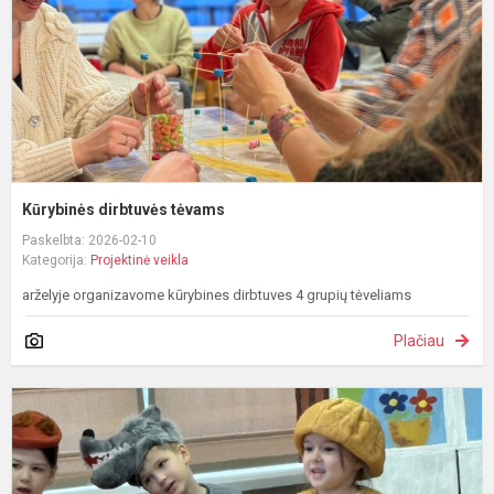
Kūrybinės dirbtuvės tėvams
Paskelbta: 2026-02-10
Kategorija:
Projektinė veikla
arželyje organizavome kūrybines dirbtuves 4 grupių tėveliams
Plačiau
Š
A
–
d