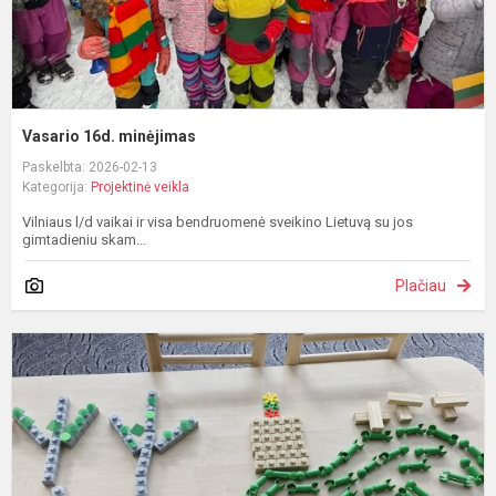
Vasario 16d. minėjimas
Paskelbta: 2026-02-13
Kategorija:
Projektinė veikla
Vilniaus l/d vaikai ir visa bendruomenė sveikino Lietuvą su jos
gimtadieniu skam...
Plačiau
S
v
„
m