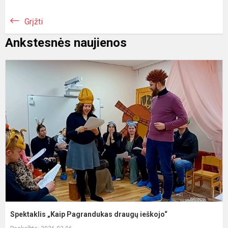
Grįžti
Ankstesnės naujienos
S
„
P
d
i
Spektaklis „Kaip Pagrandukas draugų ieškojo“