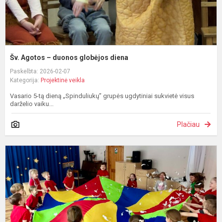
Šv. Agotos – duonos globėjos diena
Paskelbta: 2026-02-07
Kategorija:
Projektinė veikla
Vasario 5-tą dieną „Spinduliukų” grupės ugdytiniai sukvietė visus
darželio vaiku...
Plačiau
Ž
l