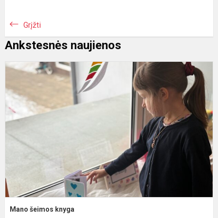
Grįžti
Ankstesnės naujienos
M
š
k
Mano šeimos knyga