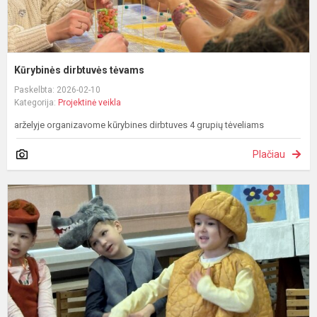
Kūrybinės dirbtuvės tėvams
Paskelbta: 2026-02-10
Kategorija:
Projektinė veikla
arželyje organizavome kūrybines dirbtuves 4 grupių tėveliams
Plačiau
Š
A
–
d
g
d