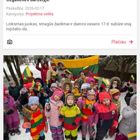
Paskelbta: 2026-02-17
Kategorija:
Projektinė veikla
Linksmas juokas, smagūs žaidimai ir dainos vasario 17 d. subūrė visą
lopšelio-da...
Plačiau
V
1
m