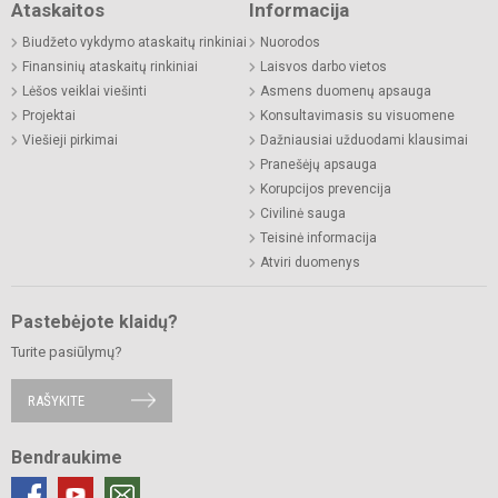
Ataskaitos
Informacija
Biudžeto vykdymo ataskaitų rinkiniai
Nuorodos
Finansinių ataskaitų rinkiniai
Laisvos darbo vietos
Lėšos veiklai viešinti
Asmens duomenų apsauga
Projektai
Konsultavimasis su visuomene
Viešieji pirkimai
Dažniausiai užduodami klausimai
Pranešėjų apsauga
Korupcijos prevencija
Civilinė sauga
Teisinė informacija
Atviri duomenys
Pastebėjote klaidų?
Turite pasiūlymų?
RAŠYKITE
Bendraukime