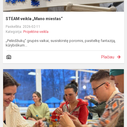
STEAM veikla „Mano miestas“
Paskelbta: 2026-02-11
Kategorija:
Projektinė veikla
„Pelėdžiukų“ grupės vaikai, susiskirstę poromis, pasitelkę fantaziją,
kūrybiškum...
Plačiau
K
d
t