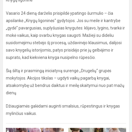
Knygų ligoninė
Vasario 24 dieną darželis prisipildė ypatingo šurmulio – čia
apsilankė ,,Knygų ligoninės‘‘ gydytojos. Jos su meile ir kantrybe
„gydė“ pavargusias, suplyšusias knygutes: klijavo, lygino, tvarkė ir
mokė vaikus, kaip svarbu knygas saugoti. Mažieji su dideliu
susidomėjimu stebėjo šį procesą, uždavinėjo klausimus, dalijosi
savo knygelių istorijomis, patys prisidėjo prie jų gelbėjimo ir
suprato, kad kiekviena knyga nusipelno rūpesčio.
Šią šiltą ir prasmingą iniciatyvą surengė ,,Drugelių‘‘ grupės
mokytojos. Akcijos tikslas – ugdyti vaikų pagarbą knygai,
atsakomybę už bendrus daiktus ir meilę skaitymui nuo pat mažų
dienų.
Džiaugiamės galėdami auginti smalsius, rūpestingus ir knygas
mylinčius vaikus.