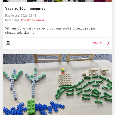
Vasario 16d. minėjimas
Paskelbta: 2026-02-13
Kategorija:
Projektinė veikla
Vilniaus l/d vaikai ir visa bendruomenė sveikino Lietuvą su jos
gimtadieniu skam...
Plačiau
S
v
„
m