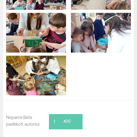
Nepamirškite
1
AČIŪ
padėkoti autoriui