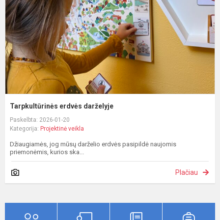
Tarpkultūrinės erdvės darželyje
Paskelbta: 2026-01-20
Kategorija:
Projektinė veikla
Džiaugiamės, jog mūsų darželio erdvės pasipildė naujomis
priemonėmis, kurios ska...
Plačiau