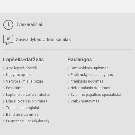
Tvarkaraščiai
Savivaldybės vidinis kanalas
Lopšelis-darželis
Paslaugos
Apie lopšelį-darželį
Ikimokyklinis ugdymas
Ugdymo aplinka
Priešmokyklinis ugdymas
Vertybės, misija, vizija
Įtraukusis ugdymas
Pasiekimai
Neformalusis švietimas
Lopšelio-darželio simboliai
Švietimo pagalbos specialistai
Lopšelio-darželio himnas
Vaikų maitinimas
Tradiciniai renginiai
Bendradarbiavimas
Priėmimas į lopšelį-darželį