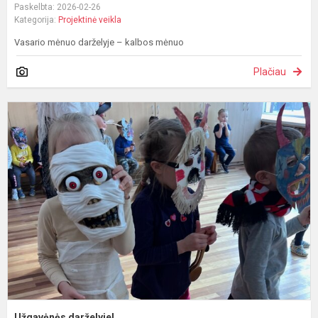
Paskelbta: 2026-02-26
Kategorija:
Projektinė veikla
Vasario mėnuo darželyje – kalbos mėnuo
Plačiau
U
d
Užgavėnės darželyje!