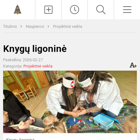
Paieška
Men
Titulinis
Naujienos
Projektinė veikla
Knygų ligoninė
Paskelbta: 2026-02-27
Kategorija:
Projektinė veikla