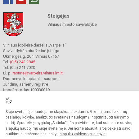
Steigėjas
Vilniaus miesto savivaldybė
Vilniaus lopšelis-darželis „Varpelis“
Savivaldybės biudžetinė įstaiga
Ukmergės g. 204, Vilnius 07167
Tel.
(0 5) 242 2845
Tel. (0 5) 241 7020
El. p.
rastine@varpelis.vilnius.lm.lt
Duomenys kaupiami ir saugomi
Juridinių asmenų registre
Įmonės kodas 190030019
Šioje svetainėje naudojame slapukus siekdami užtikrinti jums teikiamų
© 2023. Vilniaus lopšelis-darželis „Varpelis“. Visos teisės saugomos.
Kopijuoti turinį be raštiško įstaigos administracijos sutikimo griežtai draudžiama.
paslaugų kokybę, analizuoti svetainės naudojimą ir optimizuoti naršymo
patirtį. Spustelėję mygtuką „Sutinku“, jūs patvirtinate, kad sutinkate su visų
Prieinamumo paraiška
Slapukų valdymas
slapukų naudojimu šioje svetainėje. Jei norite atšaukti arba pakeisti savo
sutikimus, prašome apsilankyti
slapukų valdymo puslapyje
.
Sumanus būdas atnaujinti