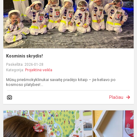
Kosminis skrydis!
Paskelbta: 2026-01-28
Kategorija:
Projektinė veikla
Mūsų priešmokyklinukai savaitę pradėjo kitaip – jie keliavo po
kosmoso platybes!...
Plačiau
T
e
d