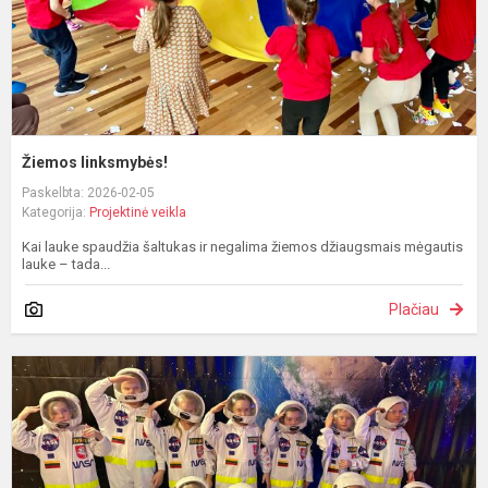
Žiemos linksmybės!
Paskelbta: 2026-02-05
Kategorija:
Projektinė veikla
Kai lauke spaudžia šaltukas ir negalima žiemos džiaugsmais mėgautis
lauke – tada...
Plačiau
K
s