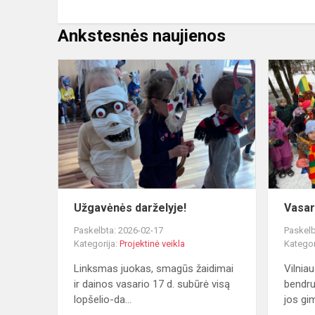
Ankstesnės naujienos
Užgavėnės
darželyje!
Užgavėnės darželyje!
Vasar
Paskelbta: 2026-02-17
Paskelb
Kategorija:
Projektinė veikla
Kategor
Linksmas juokas, smagūs žaidimai
Vilniau
ir dainos vasario 17 d. subūrė visą
bendru
lopšelio-da...
jos gi