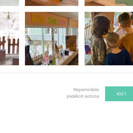
Nepamirškite
1
AČIŪ
padėkoti autoriui