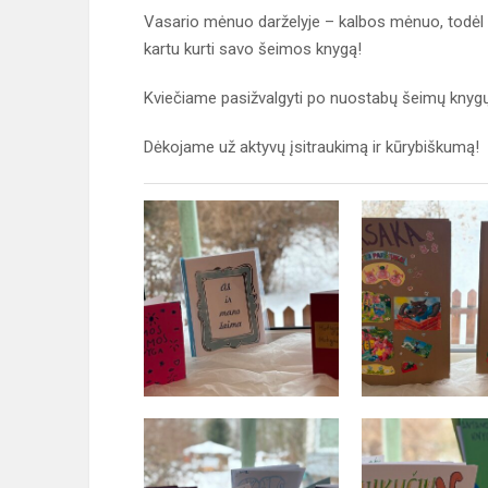
Vasario mėnuo darželyje – kalbos mėnuo, todėl sie
kartu kurti savo šeimos knygą!
Kviečiame pasižvalgyti po nuostabų šeimų knygų
Dėkojame už aktyvų įsitraukimą ir kūrybiškumą!