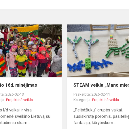
Vasario
16d.
minėjimas
io 16d. minėjimas
STEAM veikla „Mano mie
ta: 2026-02-13
Paskelbta: 2026-02-11
ija:
Projektinė veikla
Kategorija:
Projektinė veikla
s l/d vaikai ir visa
„Pelėdžiukų“ grupės vaikai,
omenė sveikino Lietuvą su
susiskirstę poromis, pasitelk
mtadieniu skam...
fantaziją, kūrybiškum...