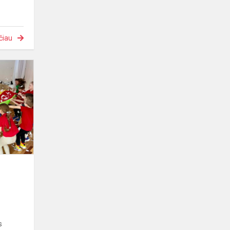
čiau
Žiemos
linksmybės!
s