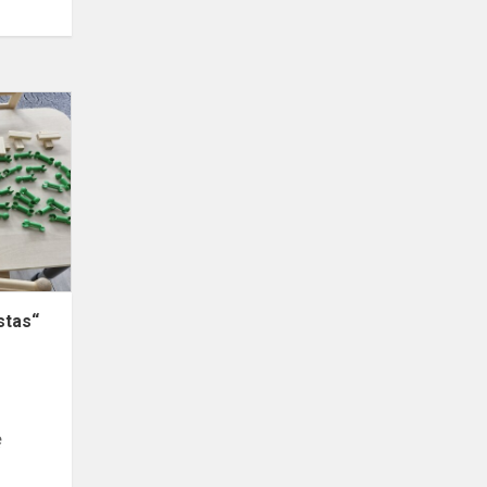
STEAM
veikla
„Mano
miestas“
stas“
ę