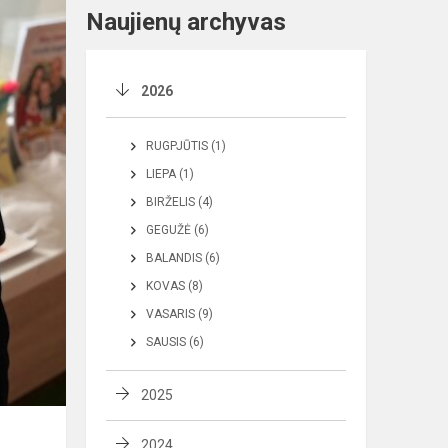
Naujienų archyvas
2026
RUGPJŪTIS (1)
LIEPA (1)
BIRŽELIS (4)
GEGUŽĖ (6)
BALANDIS (6)
KOVAS (8)
VASARIS (9)
SAUSIS (6)
2025
2024