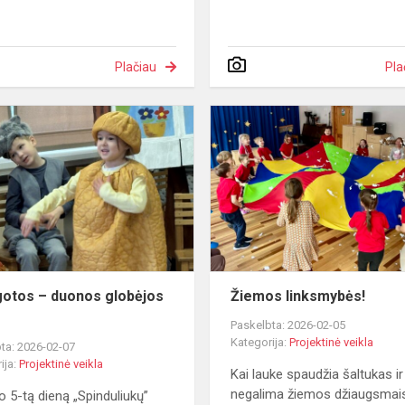
Plačiau
Pla
Šv.
Agotos
–
duonos
globėjos
diena
gotos – duonos globėjos
Žiemos linksmybės!
Paskelbta: 2026-02-05
Kategorija:
Projektinė veikla
ta: 2026-02-07
ija:
Projektinė veikla
Kai lauke spaudžia šaltukas ir
negalima žiemos džiaugsmai
o 5-tą dieną „Spinduliukų”