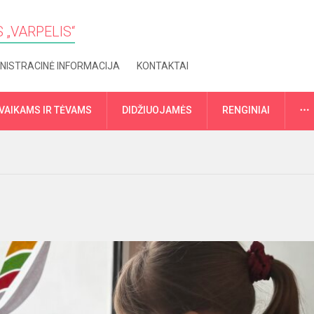
 „VARPELIS“
NISTRACINĖ INFORMACIJA
KONTAKTAI
VAIKAMS IR TĖVAMS
DIDŽIUOJAMĖS
RENGINIAI