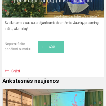
Sveikiname visus su artėjančiomis šventėmis! Jaukių, prasmingų
ir šiltų akimirkų!
Nepamirškite
1
AČIŪ
padėkoti autoriui
Grįžti
Ankstesnės naujienos
T
M
d