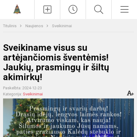
Paieška
Men
Titulinis
Naujienos
Sveikinimai
Sveikiname visus su
artėjančiomis šventėmis!
Jaukių, prasmingų ir šiltų
akimirkų!
Paskelbta: 2024-12-23
Kategorija:
Sveikinimai