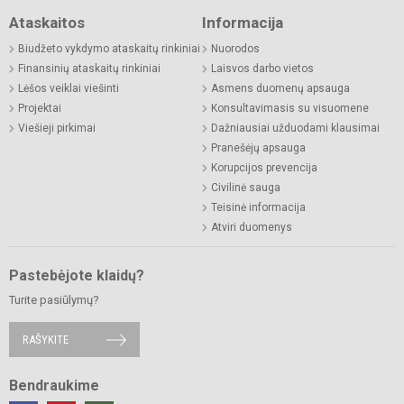
Ataskaitos
Informacija
Biudžeto vykdymo ataskaitų rinkiniai
Nuorodos
Finansinių ataskaitų rinkiniai
Laisvos darbo vietos
Lėšos veiklai viešinti
Asmens duomenų apsauga
Projektai
Konsultavimasis su visuomene
Viešieji pirkimai
Dažniausiai užduodami klausimai
Pranešėjų apsauga
Korupcijos prevencija
Civilinė sauga
Teisinė informacija
Atviri duomenys
Pastebėjote klaidų?
Turite pasiūlymų?
RAŠYKITE
Bendraukime