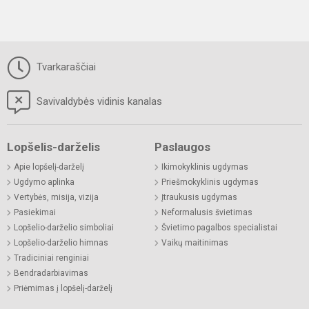
Tvarkaraščiai
Savivaldybės vidinis kanalas
Lopšelis-darželis
Paslaugos
Apie lopšelį-darželį
Ikimokyklinis ugdymas
Ugdymo aplinka
Priešmokyklinis ugdymas
Vertybės, misija, vizija
Įtraukusis ugdymas
Pasiekimai
Neformalusis švietimas
Lopšelio-darželio simboliai
Švietimo pagalbos specialistai
Lopšelio-darželio himnas
Vaikų maitinimas
Tradiciniai renginiai
Bendradarbiavimas
Priėmimas į lopšelį-darželį