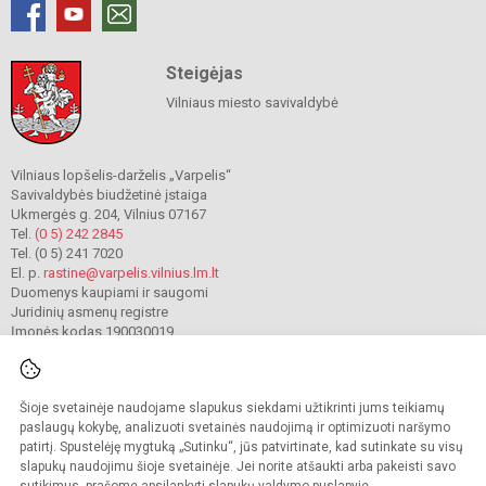
Steigėjas
Vilniaus miesto savivaldybė
Vilniaus lopšelis-darželis „Varpelis“
Savivaldybės biudžetinė įstaiga
Ukmergės g. 204, Vilnius 07167
Tel.
(0 5) 242 2845
Tel. (0 5) 241 7020
El. p.
rastine@varpelis.vilnius.lm.lt
Duomenys kaupiami ir saugomi
Juridinių asmenų registre
Įmonės kodas 190030019
Šioje svetainėje naudojame slapukus siekdami užtikrinti jums teikiamų
© 2023. Vilniaus lopšelis-darželis „Varpelis“. Visos teisės saugomos.
Kopijuoti turinį be raštiško įstaigos administracijos sutikimo griežtai draudžiama.
paslaugų kokybę, analizuoti svetainės naudojimą ir optimizuoti naršymo
patirtį. Spustelėję mygtuką „Sutinku“, jūs patvirtinate, kad sutinkate su visų
Prieinamumo paraiška
Slapukų valdymas
slapukų naudojimu šioje svetainėje. Jei norite atšaukti arba pakeisti savo