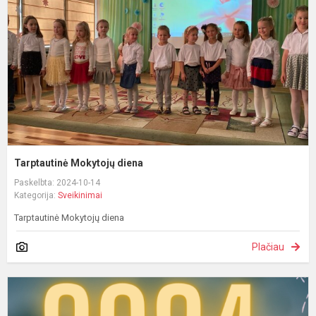
Tarptautinė Mokytojų diena
Paskelbta: 2024-10-14
Kategorija:
Sveikinimai
Tarptautinė Mokytojų diena
Plačiau
L
N