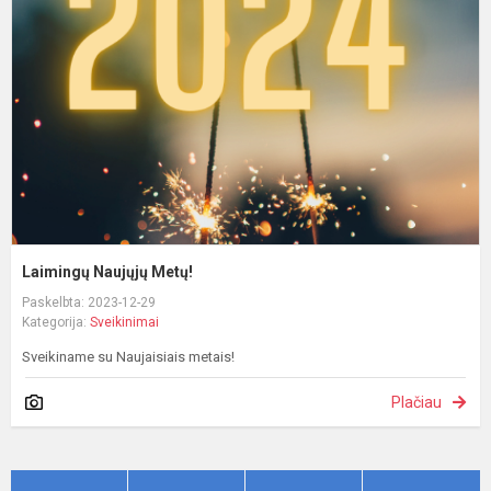
M
Laimingų Naujųjų Metų!
Paskelbta: 2023-12-29
Kategorija:
Sveikinimai
Sveikiname su Naujaisiais metais!
Plačiau