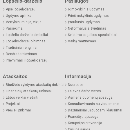
Lopšelis-darželis
Paslaugos
Apie lopšelį-darželį
Ikimokyklinis ugdymas
Ugdymo aplinka
Priešmokyklinis ugdymas
Vertybės, misija, vizija
Įtraukusis ugdymas
Pasiekimai
Neformalusis švietimas
Lopšelio-darželio simboliai
Švietimo pagalbos specialistai
Lopšelio-darželio himnas
Vaikų maitinimas
Tradiciniai renginiai
Bendradarbiavimas
Priėmimas į lopšelį-darželį
Ataskaitos
Informacija
Biudžeto vykdymo ataskaitų rinkiniai
Nuorodos
Finansinių ataskaitų rinkiniai
Laisvos darbo vietos
Lėšos veiklai viešinti
Asmens duomenų apsauga
Projektai
Konsultavimasis su visuomene
Viešieji pirkimai
Dažniausiai užduodami klausimai
Pranešėjų apsauga
Korupcijos prevencija
Civilinė sauga