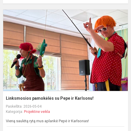
L
p
s
P
ir
K
Linksmosios pamokėlės su Pepe ir Karlsonu!
Paskelbta: 2026-05-04
Kategorija:
Projektinė veikla
Vieną saulėtą rytą mus aplankė Pepė ir Karlsonas!