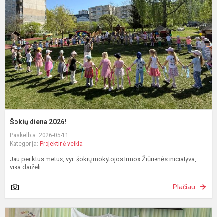
2
Šokių diena 2026!
Paskelbta: 2026-05-11
Kategorija:
Projektinė veikla
Jau penktus metus, vyr. šokių mokytojos Irmos Žiūrienės iniciatyva,
visa darželi...
Plačiau
P