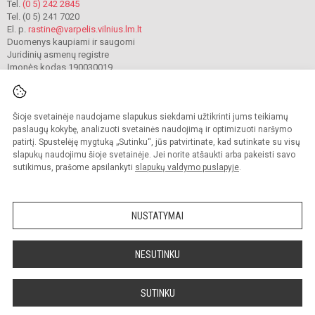
Tel.
(0 5) 242 2845
Tel. (0 5) 241 7020
El. p.
rastine@varpelis.vilnius.lm.lt
Duomenys kaupiami ir saugomi
Juridinių asmenų registre
Įmonės kodas 190030019
Šioje svetainėje naudojame slapukus siekdami užtikrinti jums teikiamų
© 2023. Vilniaus lopšelis-darželis „Varpelis“. Visos teisės saugomos.
Kopijuoti turinį be raštiško įstaigos administracijos sutikimo griežtai draudžiama.
paslaugų kokybę, analizuoti svetainės naudojimą ir optimizuoti naršymo
patirtį. Spustelėję mygtuką „Sutinku“, jūs patvirtinate, kad sutinkate su visų
Prieinamumo paraiška
Slapukų valdymas
slapukų naudojimu šioje svetainėje. Jei norite atšaukti arba pakeisti savo
sutikimus, prašome apsilankyti
slapukų valdymo puslapyje
.
Sumanus būdas atnaujinti
mokyklos interneto
svetainę
NUSTATYMAI
NESUTINKU
SUTINKU