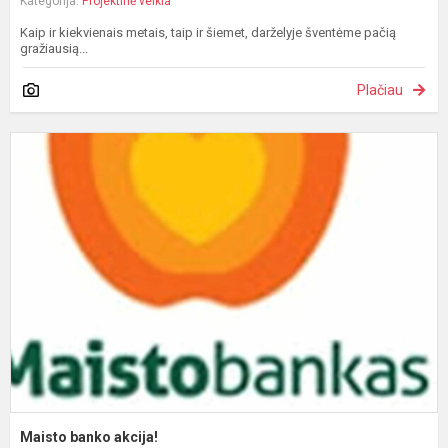
Kategorija:
Projektinė veikla
Kaip ir kiekvienais metais, taip ir šiemet, darželyje šventėme pačią
gražiausią...
Plačiau
M
b
a
Maisto banko akcija!