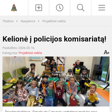
Paieška
Men
Titulinis
Naujienos
Projektinė veikla
Kelionė į policijos komisariatą!
Paskelbta: 2026-05-16
Kategorija:
Projektinė veikla