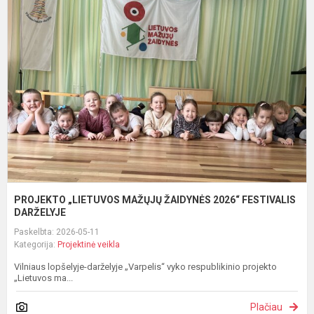
„
M
Ž
2
F
D
PROJEKTO „LIETUVOS MAŽŲJŲ ŽAIDYNĖS 2026“ FESTIVALIS
DARŽELYJE
Paskelbta: 2026-05-11
Kategorija:
Projektinė veikla
Vilniaus lopšelyje-darželyje „Varpelis“ vyko respublikinio projekto
„Lietuvos ma...
Plačiau