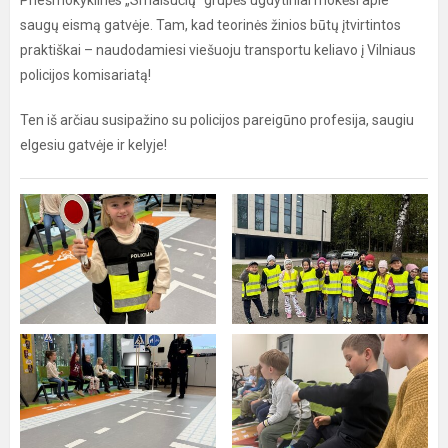
Priešmokyklinės „Smalsučių“ grupės ugdytiniai mokėsi apie
saugų eismą gatvėje. Tam, kad teorinės žinios būtų įtvirtintos
praktiškai – naudodamiesi viešuoju transportu keliavo į Vilniaus
policijos komisariatą!
Ten iš arčiau susipažino su policijos pareigūno profesija, saugiu
elgesiu gatvėje ir kelyje!