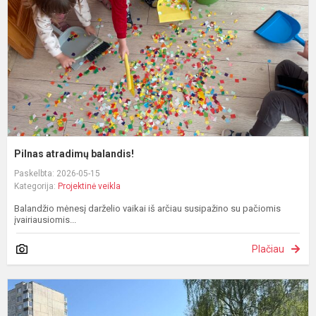
Pilnas atradimų balandis!
Paskelbta: 2026-05-15
Kategorija:
Projektinė veikla
Balandžio mėnesį darželio vaikai iš arčiau susipažino su pačiomis
įvairiausiomis...
Plačiau
Š
d