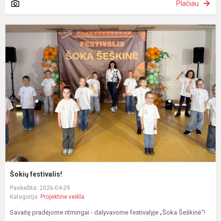
Plačiau
Š
f
Šokių festivalis!
Paskelbta: 2026-04-29
Kategorija:
Projektinė veikla
Savaitę pradėjome ritmingai - dalyvavome festivalyje „Šoka Šeškinė“!