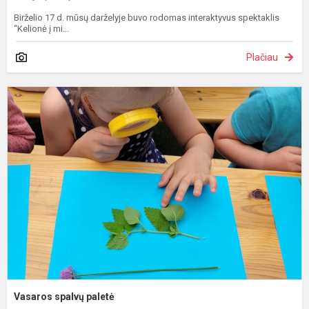
Birželio 17 d. mūsų darželyje buvo rodomas interaktyvus spektaklis
“Kelionė į mi...
Plačiau
V
s
p
Vasaros spalvų paletė