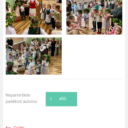
Nepamirškite
1
AČIŪ
padėkoti autoriui