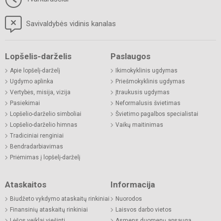
Savivaldybės vidinis kanalas
Lopšelis-darželis
Paslaugos
Apie lopšelį-darželį
Ikimokyklinis ugdymas
Ugdymo aplinka
Priešmokyklinis ugdymas
Vertybės, misija, vizija
Įtraukusis ugdymas
Pasiekimai
Neformalusis švietimas
Lopšelio-darželio simboliai
Švietimo pagalbos specialistai
Lopšelio-darželio himnas
Vaikų maitinimas
Tradiciniai renginiai
Bendradarbiavimas
Priėmimas į lopšelį-darželį
Ataskaitos
Informacija
Biudžeto vykdymo ataskaitų rinkiniai
Nuorodos
Finansinių ataskaitų rinkiniai
Laisvos darbo vietos
Lėšos veiklai viešinti
Asmens duomenų apsauga