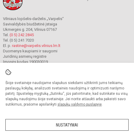
Vilniaus lopšelis-darželis „Varpelis“
Savivaldybės biudžetinė įstaiga
Ukmergės g. 204, Vilnius 07167
Tel.
(0 5) 242 2845
Tel. (0 5) 241 7020
El. p.
rastine@varpelis.vilnius.lm.lt
Duomenys kaupiami ir saugomi
Juridinių asmenų registre
Įmonės kodas 190030019
Šioje svetainėje naudojame slapukus siekdami užtikrinti jums teikiamų
© 2023. Vilniaus lopšelis-darželis „Varpelis“. Visos teisės saugomos.
Kopijuoti turinį be raštiško įstaigos administracijos sutikimo griežtai draudžiama.
paslaugų kokybę, analizuoti svetainės naudojimą ir optimizuoti naršymo
patirtį. Spustelėję mygtuką „Sutinku“, jūs patvirtinate, kad sutinkate su visų
Prieinamumo paraiška
Slapukų valdymas
slapukų naudojimu šioje svetainėje. Jei norite atšaukti arba pakeisti savo
sutikimus, prašome apsilankyti
slapukų valdymo puslapyje
.
Sumanus būdas atnaujinti
mokyklos interneto
svetainę
NUSTATYMAI