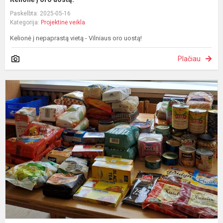
Paskelbta: 2025-05-16
Kategorija:
Projektinė veikla
Kelionė į nepaprastą vietą - Vilniaus oro uostą!
Plačiau
D
„
b
a