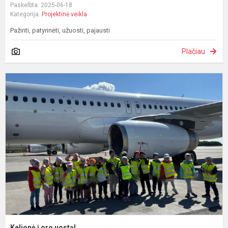
Paskelbta: 2025-06-18
Kategorija:
Projektinė veikla
Pažinti, patyrinėti, užuosti, pajausti
Plačiau
K
į
o
u
Kelionė į oro uostą!