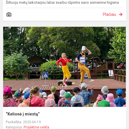
Šiltuoju metų laikotarpiu labai svarbu rūpintis savo asmenine higiena
Plačiau
“
į
m
“Kelionė į miestą”
Paskelbta: 2025-06-19
Kategorija:
Projektinė veikla