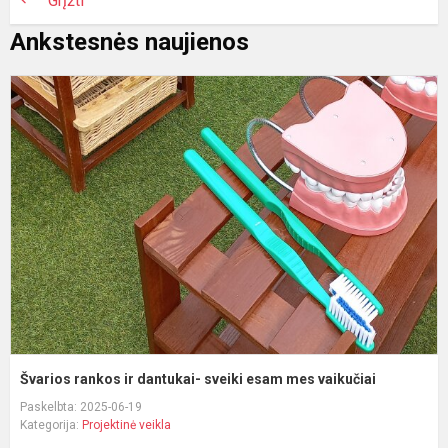
Grįžti
Ankstesnės naujienos
Š
r
ir
d
s
e
m
v
Švarios rankos ir dantukai- sveiki esam mes vaikučiai
Paskelbta: 2025-06-19
Kategorija:
Projektinė veikla