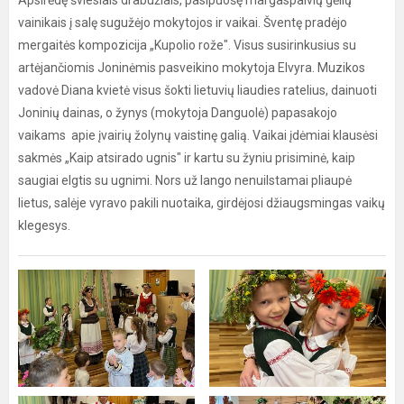
Apsirėdę šviesiais drabužiais, pasipuošę margaspalvių gėlių
vainikais į salę sugužėjo mokytojos ir vaikai. Šventę pradėjo
mergaitės kompozicija „Kupolio rože". Visus susirinkusius su
artėjančiomis Joninėmis pasveikino mokytoja Elvyra. Muzikos
vadovė Diana kvietė visus šokti lietuvių liaudies ratelius, dainuoti
Joninių dainas, o žynys (mokytoja Danguolė) papasakojo
vaikams apie įvairių žolynų vaistinę galią. Vaikai įdėmiai klausėsi
sakmės „Kaip atsirado ugnis" ir kartu su žyniu prisiminė, kaip
saugiai elgtis su ugnimi. Nors už lango nenuilstamai pliaupė
lietus, salėje vyravo pakili nuotaika, girdėjosi džiaugsmingas vaikų
klegesys.