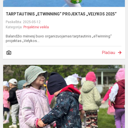
TARPTAUTINIS „ETWINNING“ PROJEKTAS „VELYKOS 2025“
Paskelbta: 2025-05-12
Kategorija:
Projektinė veikla
Balandžio mėnesį buvo organizuojamas tarptautinis „eTwinning“
projektas „Velykos...
Plačiau
Š
d