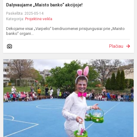
Dalyvaujame „Maisto banko“ akcijoje!
Paskelbta: 2025-05-14
Kategorija:
Projektinė veikla
Dėkojame visai „Varpelio“ bendruomenei prisijungusiai prie „Maisto
banko“ organi...
Plačiau
T
„
P
„
2