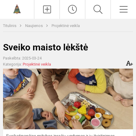
Paieška
Men
Titulinis
Naujienos
Projektinė veikla
Sveiko maisto lėkštė
Paskelbta: 2025-03-24
Kategorija:
Projektinė veikla