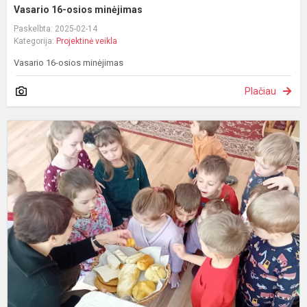
Vasario 16-osios minėjimas
Paskelbta: 2025-02-14
Kategorija:
Projektinė veikla
Vasario 16-osios minėjimas
Plačiau
M
g
k