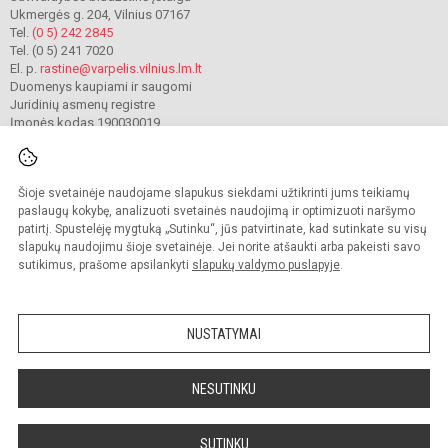
Ukmergės g. 204, Vilnius 07167
Tel.
(0 5) 242 2845
Tel. (0 5) 241 7020
El. p.
rastine@varpelis.vilnius.lm.lt
Duomenys kaupiami ir saugomi
Juridinių asmenų registre
Įmonės kodas 190030019
Šioje svetainėje naudojame slapukus siekdami užtikrinti jums teikiamų
© 2023. Vilniaus lopšelis-darželis „Varpelis“. Visos teisės saugomos.
Kopijuoti turinį be raštiško įstaigos administracijos sutikimo griežtai draudžiama.
paslaugų kokybę, analizuoti svetainės naudojimą ir optimizuoti naršymo
patirtį. Spustelėję mygtuką „Sutinku“, jūs patvirtinate, kad sutinkate su visų
Prieinamumo paraiška
Slapukų valdymas
slapukų naudojimu šioje svetainėje. Jei norite atšaukti arba pakeisti savo
sutikimus, prašome apsilankyti
slapukų valdymo puslapyje
.
Sumanus būdas atnaujinti
mokyklos interneto
svetainę
NUSTATYMAI
NESUTINKU
SUTINKU