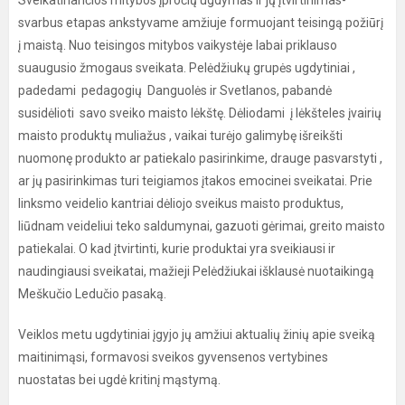
Sveikatinančios mitybos įpročių ugdymas ir jų įtvirtinimas-
svarbus etapas ankstyvame amžiuje formuojant teisingą požiūrį
į maistą. Nuo teisingos mitybos vaikystėje labai priklauso
suaugusio žmogaus sveikata. Pelėdžiukų grupės ugdytiniai ,
padedami pedagogių Danguolės ir Svetlanos, pabandė
susidėlioti savo sveiko maisto lėkštę. Dėliodami į lėkšteles įvairių
maisto produktų muliažus , vaikai turėjo galimybę išreikšti
nuomonę produkto ar patiekalo pasirinkime, drauge pasvarstyti ,
ar jų pasirinkimas turi teigiamos įtakos emocinei sveikatai. Prie
linksmo veidelio kantriai dėliojo sveikus maisto produktus,
liūdnam veideliui teko saldumynai, gazuoti gėrimai, greito maisto
patiekalai. O kad įtvirtinti, kurie produktai yra sveikiausi ir
naudingiausi sveikatai, mažieji Pelėdžiukai išklausė nuotaikingą
Meškučio Ledučio pasaką.
Veiklos metu ugdytiniai įgyjo jų amžiui aktualių žinių apie sveiką
maitinimąsi, formavosi sveikos gyvensenos vertybines
nuostatas bei ugdė kritinį mąstymą.