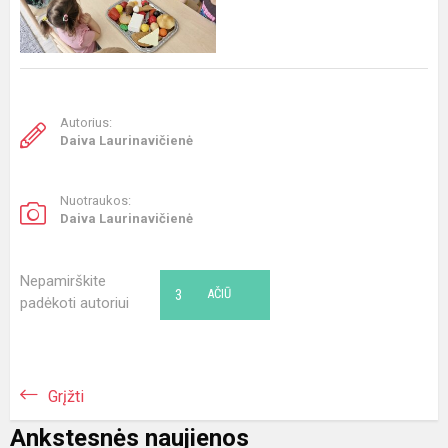
Autorius:
Daiva Laurinavičienė
Nuotraukos:
Daiva Laurinavičienė
Nepamirškite
3
AČIŪ
padėkoti autoriui
Grįžti
Ankstesnės naujienos