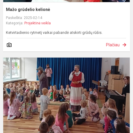
Mažo grūdelio kelionė
Paskelbta: 2025-02-14
Kategorija:
Projektinė veikla
Ketvirtadienio rytmetį vaikai pabandė atskirti grūdų rūšis.
Plačiau
Š
A
–
d
g
d