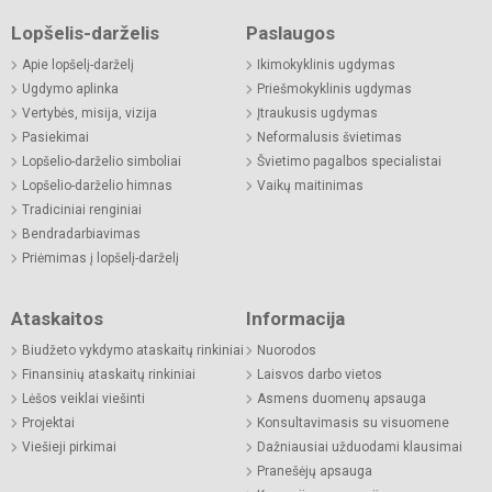
Lopšelis-darželis
Paslaugos
Apie lopšelį-darželį
Ikimokyklinis ugdymas
Ugdymo aplinka
Priešmokyklinis ugdymas
Vertybės, misija, vizija
Įtraukusis ugdymas
Pasiekimai
Neformalusis švietimas
Lopšelio-darželio simboliai
Švietimo pagalbos specialistai
Lopšelio-darželio himnas
Vaikų maitinimas
Tradiciniai renginiai
Bendradarbiavimas
Priėmimas į lopšelį-darželį
Ataskaitos
Informacija
Biudžeto vykdymo ataskaitų rinkiniai
Nuorodos
Finansinių ataskaitų rinkiniai
Laisvos darbo vietos
Lėšos veiklai viešinti
Asmens duomenų apsauga
Projektai
Konsultavimasis su visuomene
Viešieji pirkimai
Dažniausiai užduodami klausimai
Pranešėjų apsauga