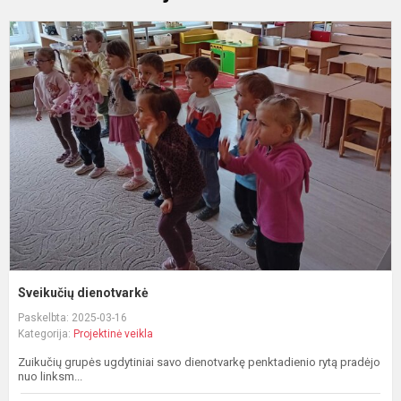
S
d
Sveikučių dienotvarkė
Paskelbta: 2025-03-16
Kategorija:
Projektinė veikla
Zuikučių grupės ugdytiniai savo dienotvarkę penktadienio rytą pradėjo
nuo linksm...