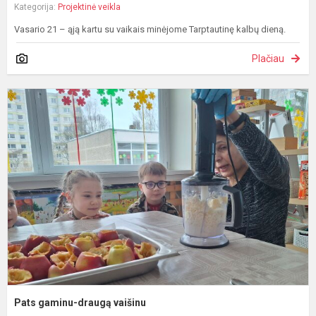
Kategorija:
Projektinė veikla
Vasario 21 – ąją kartu su vaikais minėjome Tarptautinę kalbų dieną.
Plačiau
P
g
d
v
Pats gaminu-draugą vaišinu