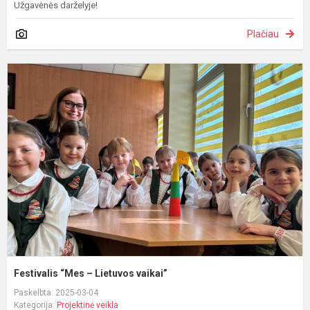
Užgavėnės darželyje!
Plačiau
F
“
–
L
v
Festivalis “Mes – Lietuvos vaikai”
Paskelbta: 2025-03-04
Kategorija:
Projektinė veikla