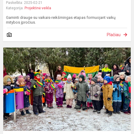
Paskelbta: 2025-02-21
Kategorija:
Projektinė veikla
Gaminti drauge su vaikais-reikšmingas etapas formuojant vaikų
mitybos įpročius.
Plačiau
V
1
o
m