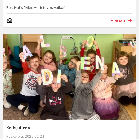
Festivalis “Mes – Lietuvos vaikai”
Plačiau
K
d
Kalbų diena
Paskelbta: 2025-02-24