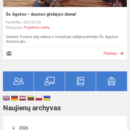
Šv. Agotos – duonos globėjos diena!
Paskelbta: 2025-02-06
Kategorija:
Projektinė veikla
Vasario 5-osios rytą vaikao ir mokytojai salėje paminėjo Šv. Agotos -
duonos glo...
Plačiau
Naujienų archyvas
2026