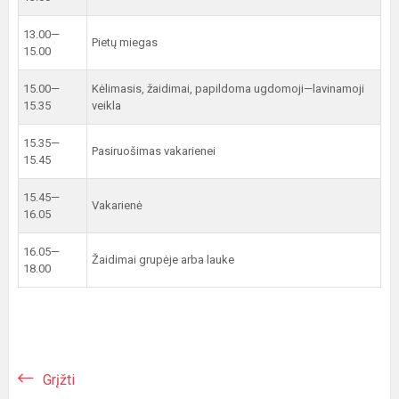
13.00—
Pietų miegas
15.00
15.00—
Kėlimasis, žaidimai, papildoma ugdomoji—lavinamoji
15.35
veikla
15.35—
Pasiruošimas vakarienei
15.45
15.45—
Vakarienė
16.05
16.05—
Žaidimai grupėje arba lauke
18.00
Grįžti