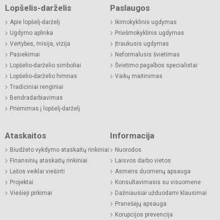
Lopšelis-darželis
Paslaugos
Apie lopšelį-darželį
Ikimokyklinis ugdymas
Ugdymo aplinka
Priešmokyklinis ugdymas
Vertybės, misija, vizija
Įtraukusis ugdymas
Pasiekimai
Neformalusis švietimas
Lopšelio-darželio simboliai
Švietimo pagalbos specialistai
Lopšelio-darželio himnas
Vaikų maitinimas
Tradiciniai renginiai
Bendradarbiavimas
Priėmimas į lopšelį-darželį
Ataskaitos
Informacija
Biudžeto vykdymo ataskaitų rinkiniai
Nuorodos
Finansinių ataskaitų rinkiniai
Laisvos darbo vietos
Lėšos veiklai viešinti
Asmens duomenų apsauga
Projektai
Konsultavimasis su visuomene
Viešieji pirkimai
Dažniausiai užduodami klausimai
Pranešėjų apsauga
Korupcijos prevencija