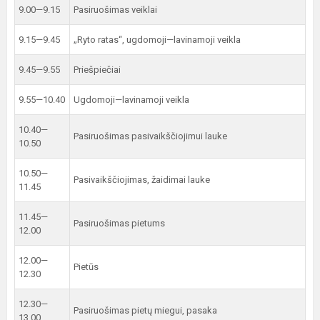
9.00—9.15
Pasiruošimas veiklai
9.15—9.45
„Ryto ratas“, ugdomoji—lavinamoji veikla
9.45—9.55
Priešpiečiai
9.55—10.40
Ugdomoji—lavinamoji veikla
10.40—
Pasiruošimas pasivaikščiojimui lauke
10.50
10.50—
Pasivaikščiojimas, žaidimai lauke
11.45
11.45—
Pasiruošimas pietums
12.00
12.00—
Pietūs
12.30
12.30—
Pasiruošimas pietų miegui, pasaka
13.00