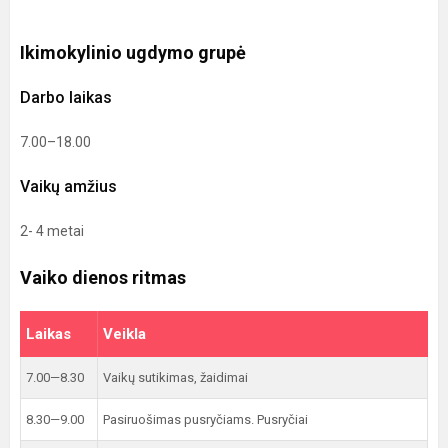
Ikimokylinio ugdymo grupė
Darbo laikas
7.00–18.00
Vaikų amžius
2- 4 metai
Vaiko dienos ritmas
Laikas
Veikla
7.00—8.30
Vaikų sutikimas, žaidimai
8.30—9.00
Pasiruošimas pusryčiams. Pusryčiai