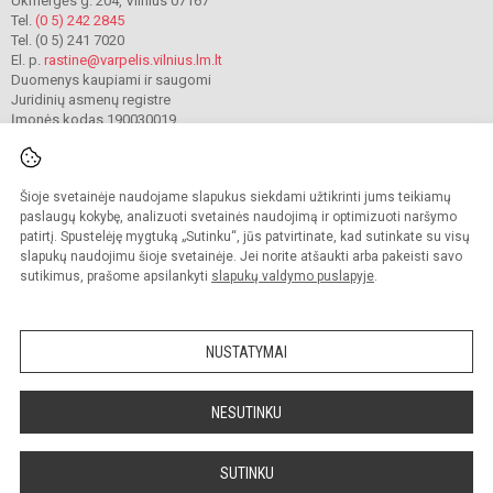
Ukmergės g. 204, Vilnius 07167
Tel.
(0 5) 242 2845
Tel. (0 5) 241 7020
El. p.
rastine@varpelis.vilnius.lm.lt
Duomenys kaupiami ir saugomi
Juridinių asmenų registre
Įmonės kodas 190030019
Šioje svetainėje naudojame slapukus siekdami užtikrinti jums teikiamų
© 2023. Vilniaus lopšelis-darželis „Varpelis“. Visos teisės saugomos.
Kopijuoti turinį be raštiško įstaigos administracijos sutikimo griežtai draudžiama.
paslaugų kokybę, analizuoti svetainės naudojimą ir optimizuoti naršymo
patirtį. Spustelėję mygtuką „Sutinku“, jūs patvirtinate, kad sutinkate su visų
Prieinamumo paraiška
Slapukų valdymas
slapukų naudojimu šioje svetainėje. Jei norite atšaukti arba pakeisti savo
sutikimus, prašome apsilankyti
slapukų valdymo puslapyje
.
Sumanus būdas atnaujinti
mokyklos interneto
svetainę
NUSTATYMAI
NESUTINKU
SUTINKU