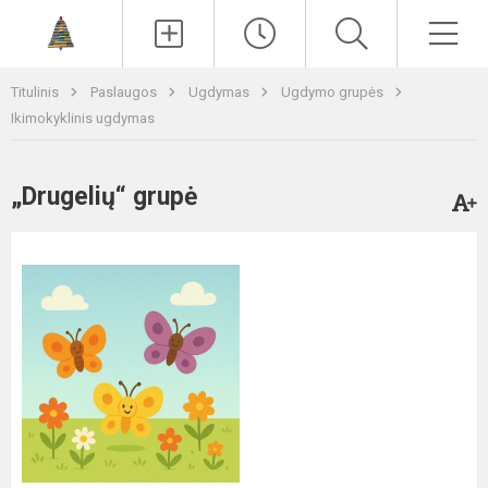
Paieška
Men
Titulinis
Paslaugos
Ugdymas
Ugdymo grupės
Ikimokyklinis ugdymas
„Drugelių“ grupė