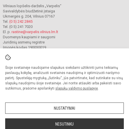
Vilniaus lopšelis-darželis „Varpelis“
Savivaldybės biudžetinė įstaiga
Ukmergės g. 204, Vilnius 07167
Tel.
(0 5) 242 2845
Tel. (0 5) 241 7020
El. p.
rastine@varpelis.vilnius.lm.lt
Duomenys kaupiami ir saugomi
Juridinių asmenų registre
Įmonės kodas 190030019
Šioje svetainėje naudojame slapukus siekdami užtikrinti jums teikiamų
© 2023. Vilniaus lopšelis-darželis „Varpelis“. Visos teisės saugomos.
Kopijuoti turinį be raštiško įstaigos administracijos sutikimo griežtai draudžiama.
paslaugų kokybę, analizuoti svetainės naudojimą ir optimizuoti naršymo
patirtį. Spustelėję mygtuką „Sutinku“, jūs patvirtinate, kad sutinkate su visų
Prieinamumo paraiška
Slapukų valdymas
slapukų naudojimu šioje svetainėje. Jei norite atšaukti arba pakeisti savo
sutikimus, prašome apsilankyti
slapukų valdymo puslapyje
.
Sumanus būdas atnaujinti
mokyklos interneto
svetainę
NUSTATYMAI
NESUTINKU