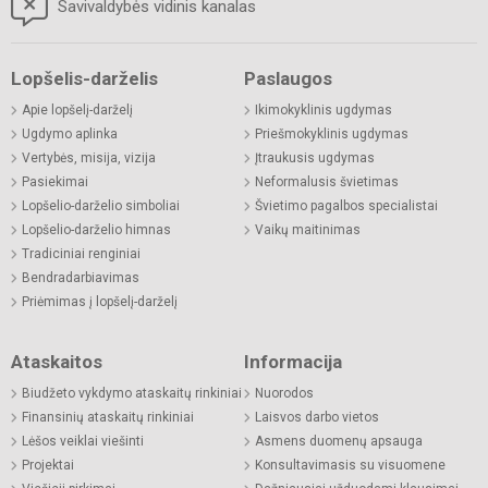
Savivaldybės vidinis kanalas
Lopšelis-darželis
Paslaugos
Apie lopšelį-darželį
Ikimokyklinis ugdymas
Ugdymo aplinka
Priešmokyklinis ugdymas
Vertybės, misija, vizija
Įtraukusis ugdymas
Pasiekimai
Neformalusis švietimas
Lopšelio-darželio simboliai
Švietimo pagalbos specialistai
Lopšelio-darželio himnas
Vaikų maitinimas
Tradiciniai renginiai
Bendradarbiavimas
Priėmimas į lopšelį-darželį
Ataskaitos
Informacija
Biudžeto vykdymo ataskaitų rinkiniai
Nuorodos
Finansinių ataskaitų rinkiniai
Laisvos darbo vietos
Lėšos veiklai viešinti
Asmens duomenų apsauga
Projektai
Konsultavimasis su visuomene