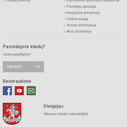
Viešieji pirkimai
Dažniausiai užduodami klausimai
Pranešėjų apsauga
Korupcijos prevencija
Civilinė sauga
Teisinė informacija
Atviri duomenys
Pastebėjote klaidų?
Turite pasiūlymų?
RAŠYKITE
Bendraukime
Steigėjas
Vilniaus miesto savivaldybė