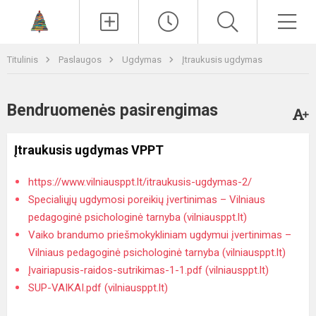
Paieška
Men
Titulinis
Paslaugos
Ugdymas
Įtraukusis ugdymas
Bendruomenės pasirengimas
Įtraukusis ugdymas VPPT
https://www.vilniausppt.lt/itraukusis-ugdymas-2/
Specialiųjų ugdymosi poreikių įvertinimas – Vilniaus
pedagoginė psichologinė tarnyba (vilniausppt.lt)
Vaiko brandumo priešmokykliniam ugdymui įvertinimas –
Vilniaus pedagoginė psichologinė tarnyba (vilniausppt.lt)
Įvairiapusis-raidos-sutrikimas-1-1.pdf (vilniausppt.lt)
SUP-VAIKAI.pdf (vilniausppt.lt)