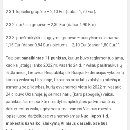
2.3.1. lopšelio grupėse – 2,10 Eur (dabar 1,70 Eur);
2.3.2. darželio grupėse – 2,30 Eur (dabar 1,90 Eur);
2.3.3. priešmokyklinio ugdymo grupėse – pusryčiams skiriama
1,16 Eur (dabar 0,84 Eur), pietums – 2,10 Eur (dabar 1,80 Eur.)“.
Taip pat
panaikintas 11
¹punktas
, kuriuo buvo reglamentuojama,
kad kai įstaigą lanko 2022 m. vasario 24 d. ir vėliau pasitraukusių
iš Ukrainos į Lietuvos Respubliką dėl Rusijos Federacijos vykdomų
karinių veiksmų Ukrainoje, Ukrainos arba kitų valstybių piliečių ir
asmenų be pilietybės, kurių gyvenamoji vieta iki 2022 m. vasario
24 d. buvo Ukrainoje, jų šeimos narių (karo pabėgėlių) vaikai,
pateikus šiame punkte nurodytas aplinkybes patvirtinančius
dokumentus vaikų ugdymas ir maitinimas Vilniaus miesto
lopšeliuose-darželiuose yra nemokamas.
Nuo liepos 1 d.
mokestis už vaiko išlaikymą Vilniaus darželiuose bus