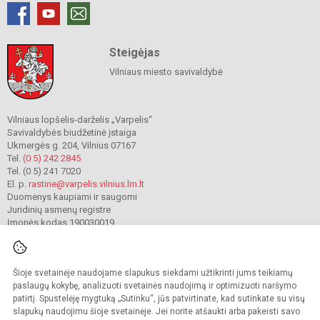
Steigėjas
Vilniaus miesto savivaldybė
Vilniaus lopšelis-darželis „Varpelis“
Savivaldybės biudžetinė įstaiga
Ukmergės g. 204, Vilnius 07167
Tel.
(0 5) 242 2845
Tel. (0 5) 241 7020
El. p.
rastine@varpelis.vilnius.lm.lt
Duomenys kaupiami ir saugomi
Juridinių asmenų registre
Įmonės kodas 190030019
Šioje svetainėje naudojame slapukus siekdami užtikrinti jums teikiamų
© 2023. Vilniaus lopšelis-darželis „Varpelis“. Visos teisės saugomos.
Kopijuoti turinį be raštiško įstaigos administracijos sutikimo griežtai draudžiama.
paslaugų kokybę, analizuoti svetainės naudojimą ir optimizuoti naršymo
patirtį. Spustelėję mygtuką „Sutinku“, jūs patvirtinate, kad sutinkate su visų
Prieinamumo paraiška
Slapukų valdymas
slapukų naudojimu šioje svetainėje. Jei norite atšaukti arba pakeisti savo