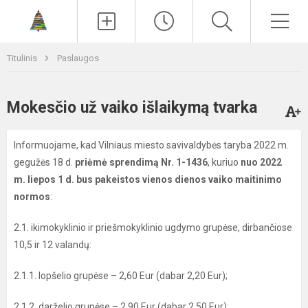
Paieška
Men
Titulinis
Paslaugos
Mokesčio už vaiko išlaikymą tvarka
Informuojame, kad Vilniaus miesto savivaldybės taryba 2022 m.
gegužės 18 d.
priėmė sprendimą Nr. 1-1436
, kuriuo
nuo 2022
m. liepos 1 d. bus pakeistos vienos dienos vaiko maitinimo
normos
:
2.1. ikimokyklinio ir priešmokyklinio ugdymo grupėse, dirbančiose
10,5 ir 12 valandų:
2.1.1. lopšelio grupėse – 2,60 Eur (dabar 2,20 Eur);
2.1.2. darželio grupėse – 2,90 Eur (dabar 2,50 Eur);